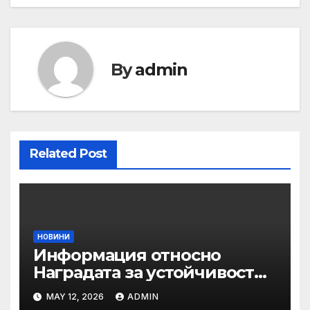
By
admin
Related Post
НОВИНИ
Информация относно
Наградата за устойчивост
на ОАЕ „Зайед“
MAY 12, 2026
ADMIN