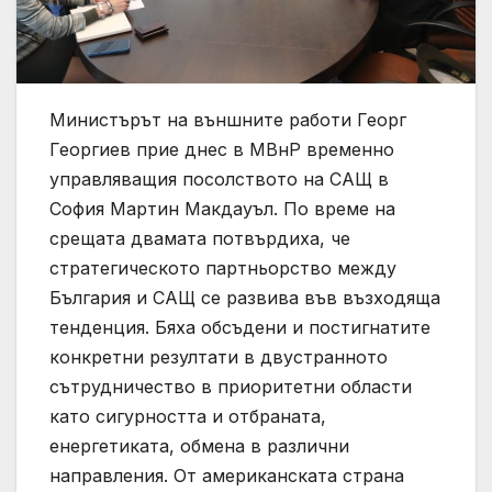
Министърът на външните работи Георг
Георгиев прие днес в МВнР временно
управляващия посолството на САЩ в
София Мартин Макдауъл. По време на
срещата двамата потвърдиха, че
стратегическото партньорство между
България и САЩ се развива във възходяща
тенденция. Бяха обсъдени и постигнатите
конкретни резултати в двустранното
сътрудничество в приоритетни области
като сигурността и отбраната,
енергетиката, обмена в различни
направления. От американската страна