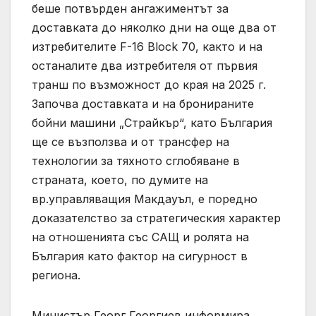
беше потвърден ангажиментът за
доставката до няколко дни на още два от
изтребителите F-16 Block 70, както и на
останалите два изтребителя от първия
транш по възможност до края на 2025 г.
Започва доставката и на бронираните
бойни машини „Страйкър“, като България
ще се възползва и от трансфер на
технологии за тяхното сглобяване в
страната, което, по думите на
вр.управляващия Макдауъл, е поредно
доказателство за стратегическия характер
на отношенията със САЩ и ролята на
България като фактор на сигурност в
региона.
Министър Георг Георгиев информира