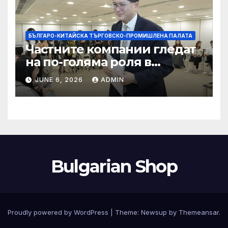
БЪЛГАРО-КИТАЙСКА ТЪРГОВСКО-ПРОМИШЛЕНА ПАЛАТА
Частните компании гледат
на по-голяма роля в
стратегическата
JUNE 6, 2026
ADMIN
енергетика
Bulgarian Shop
Proudly powered by WordPress
|
Theme:
Newsup
by
Themeansar
.