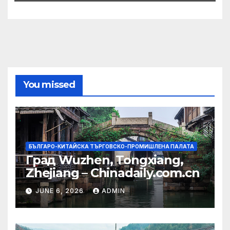
You missed
БЪЛГАРО-КИТАЙСКА ТЪРГОВСКО-ПРОМИШЛЕНА ПАЛАТА
Град Wuzhen, Tongxiang,
Zhejiang – Chinadaily.com.cn
JUNE 6, 2026
ADMIN