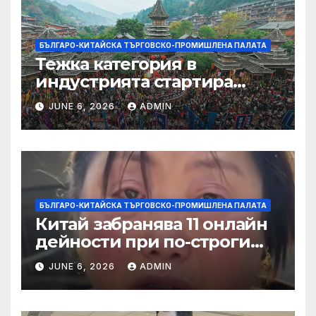
БЪЛГАРО-КИТАЙСКА ТЪРГОВСКО-ПРОМИШЛЕНА ПАЛАТА
Тежка категория в
индустрията стартира
алианс за космическа
JUNE 6, 2026
ADMIN
слънчева енергия
БЪЛГАРО-КИТАЙСКА ТЪРГОВСКО-ПРОМИШЛЕНА ПАЛАТА
Китай забранява 11 онлайн
дейности при по-строги
правила за ограничаване на
JUNE 6, 2026
ADMIN
слуховете и
кибернасилниците