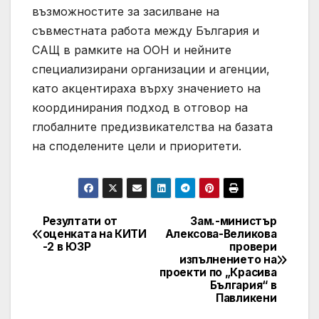
възможностите за засилване на
съвместната работа между България и
САЩ в рамките на ООН и нейните
специализирани организации и агенции,
като акцентираха върху значението на
координирания подход в отговор на
глобалните предизвикателства на базата
на споделените цели и приоритети.
Резултати от
Зам.-министър
Post
оценката на КИТИ
Алексова-Великова
-2 в ЮЗР
провери
navigation
изпълнението на
проекти по „Красива
България“ в
Павликени