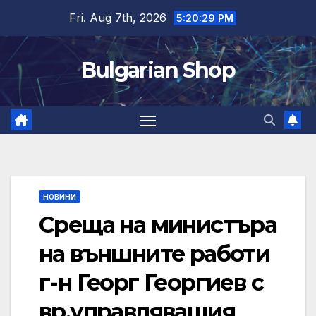
Skip
Fri. Aug 7th, 2026
5:20:29 PM
to
content
Bulgarian Shop
НОВИНИ
Среща на министъра
на външните работи
г-н Георг Георгиев с
вр.управляващия