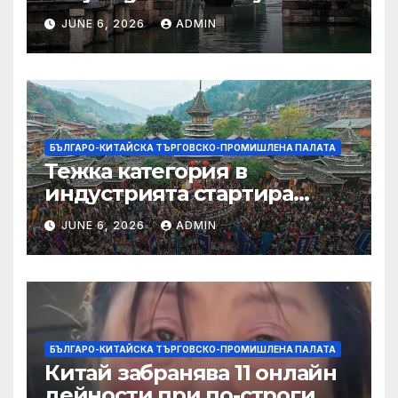
JUNE 6, 2026
ADMIN
БЪЛГАРО-КИТАЙСКА ТЪРГОВСКО-ПРОМИШЛЕНА ПАЛАТА
Тежка категория в
индустрията стартира
алианс за космическа
JUNE 6, 2026
ADMIN
слънчева енергия
БЪЛГАРО-КИТАЙСКА ТЪРГОВСКО-ПРОМИШЛЕНА ПАЛАТА
Китай забранява 11 онлайн
дейности при по-строги