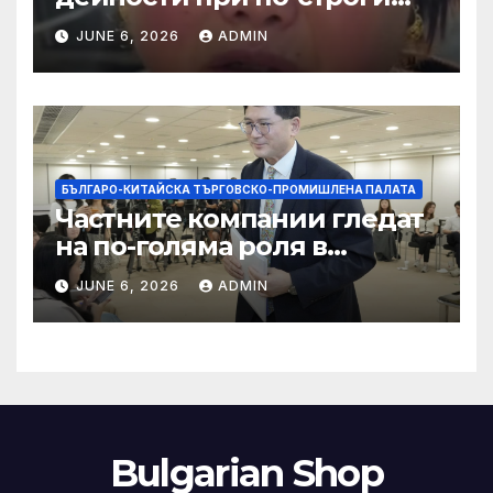
правила за ограничаване на
JUNE 6, 2026
ADMIN
слуховете и
кибернасилниците
БЪЛГАРО-КИТАЙСКА ТЪРГОВСКО-ПРОМИШЛЕНА ПАЛАТА
Частните компании гледат
на по-голяма роля в
стратегическата
JUNE 6, 2026
ADMIN
енергетика
Bulgarian Shop