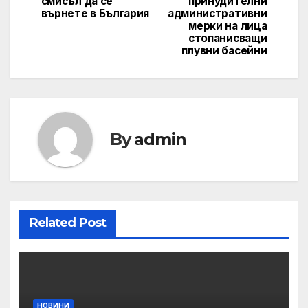
смисъл да се
принудителни
върнете в България
административни
мерки на лица
стопанисващи
плувни басейни
By
admin
Related Post
НОВИНИ