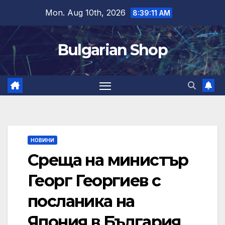
Skip
Mon. Aug 10th, 2026
8:39:12 AM
to
content
Bulgarian Shop
НОВИНИ
Среща на министър
Георг Георгиев с
посланика на
Япония в България