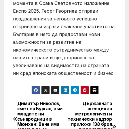
момента в Осака Световното изложение
Експо 2025. Георг Георгиев отправи
поздравления за неговото успешно
откриване и изрази очакване участието на
България в него да предостави нови
възможности за развитие на
икономическото сътрудничество между
нашите страни и ще допринесе за
увеличаване на видимостта на страната
ни сред японската общественост и бизнес.
Димитър Николов,
Държавната
Post
кмет на Бургас, към
агенция за
младите ни
метрологичен и
navigation
сънародници в
технически надзор
Мюнхен: Вече има
приложи 138 броя