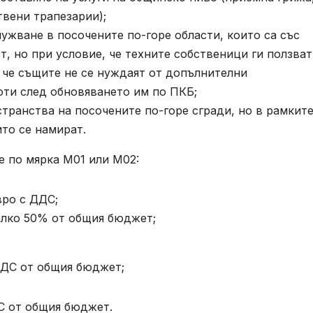
вени трапезарии);
ужване в посочените по-горе области, които са със
, но при условие, че техните собственици ги ползват
, че същите не се нуждаят от допълнителни
ти след обновяването им по ПКБ;
ранства на посочените по-горе сгради, но в рамките
то се намират.
 по мярка М01 или М02:
вро с ДДС;
алко 50% от общия бюджет;
 ДДС от общия бюджет;
ДС от общия бюджет.