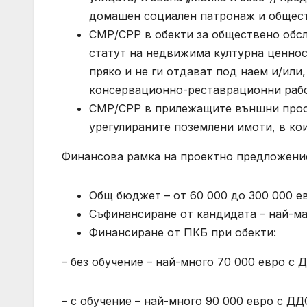
домашен социален патронаж и общест
СМР/СРР в обекти за обществено обсл
статут на недвижима културна ценност
пряко и не ги отдават под наем и/или
консервационно-реставрационни рабо
СМР/СРР в прилежащите външни прост
урегулираните поземлени имоти, в кои
Финансова рамка на проектно предложение
Общ бюджет – от 60 000 до 300 000 е
Съфинансиране от кандидата – най-м
Финансиране от ПКБ при обекти:
– без обучение – най-много 70 000 евро с
– с обучение – най-много 90 000 евро с Д