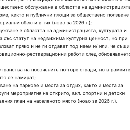
обществено обслужване в областта на администрацията
изма, както и публични площи за обществено ползване
риални обекти в тях (ново за 2026 г.);
ужване в областта на администрацията, културата и
са със статут на недвижима културна ценност, но при
лзват пряко и не ги отдават под наем и/ или, че същи
ервационно-реставрационни работи след обновяванет
ранства на посочените по-горе сгради, но в рамките
то се намират;
ане на паркове и места за отдих, както и места за
уги мероприятия на открито, вкл. спортни и детски
ения план на населеното място (ново за 2026 г.).