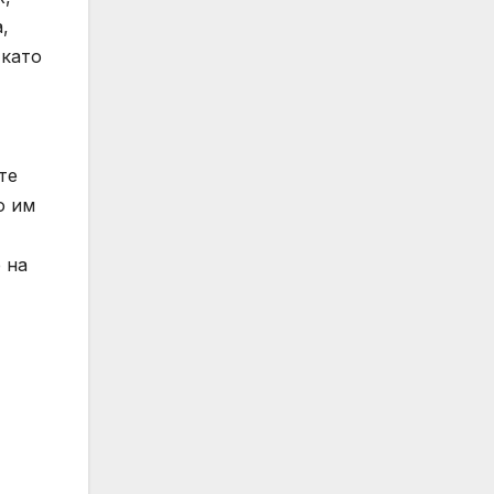
,
 като
те
о им
 на