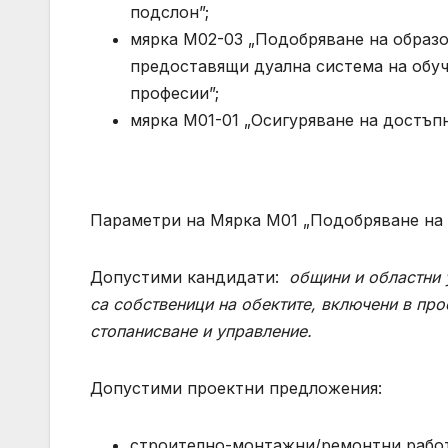
подслон”;
мярка М02-03 „Подобряване на образ
предоставящи дуална система на обуч
професии”;
мярка М01-01 „Осигуряване на достъпн
Параметри на Мярка М01 „Подобряване на 
Допустими кандидати:
общини
и областни 
са собственици на обектите, включени в про
стопанисване и управление.
Допустими проектни предложения:
строително-монтажни/ремонтни работи