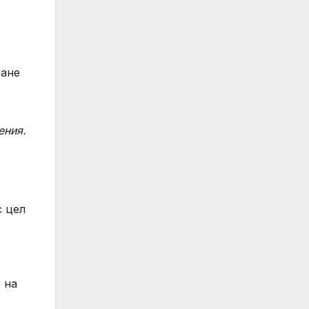
ване
ения.
с цел
 на