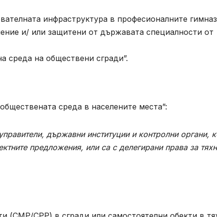
ователната инфраструктура в професионалните гимна
ение и/ или защитени от държавата специалности от
а среда на обществени сгради”.
обществената среда в населените места”:
управители, държавни институции и контролни органи, к
ектните предложения, или са с делегирани права за тях
 (СМР/СРР) в сгради или самостоятелни обекти в тя