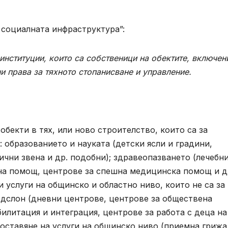
социалната инфраструктура”:
институции, които са собственици на обектите, включен
и права за тяхното стопанисване и управление.
бекти в тях, или ново строителство, които са за
 образованието и науката (детски ясли и градини,
ични звена и др. подобни); здравеопазването (лечебн
на помощ, центрове за спешна медицинска помощ и д
 услуги на общинско и областно ниво, които не са за
одслон (дневни центрове, центрове за обществена
илитация и интеграция, центрове за работа с деца на
едоставяне на услуги на общинско ниво (приемна грижа