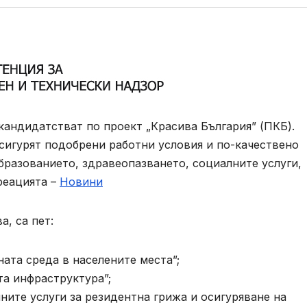
 кандидатстват по проект „Красива България” (ПКБ).
осигурят подобрени работни условия и по-качествено
бразованието, здравеопазването, социалните услуги,
реацията –
Новини
, са пет:
ата среда в населените места”;
а инфраструктура”;
ните услуги за резидентна грижа и осигуряване на