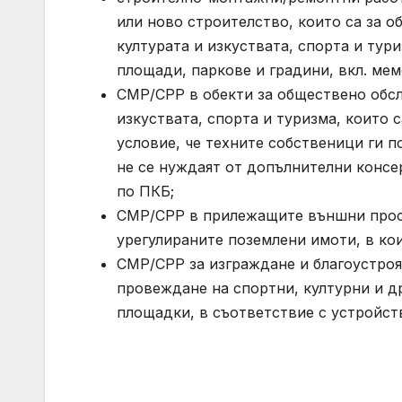
или ново строителство, които са за 
културата и изкуствата, спорта и тур
площади, паркове и градини, вкл. мемо
СМР/СРР в обекти за обществено обсл
изкуствата, спорта и туризма, които 
условие, че техните собственици ги по
не се нуждаят от допълнителни конс
по ПКБ;
СМР/СРР в прилежащите външни прост
урегулираните поземлени имоти, в кои
СМР/СРР за изграждане и благоустрояв
провеждане на спортни, културни и др
площадки, в съответствие с устройств