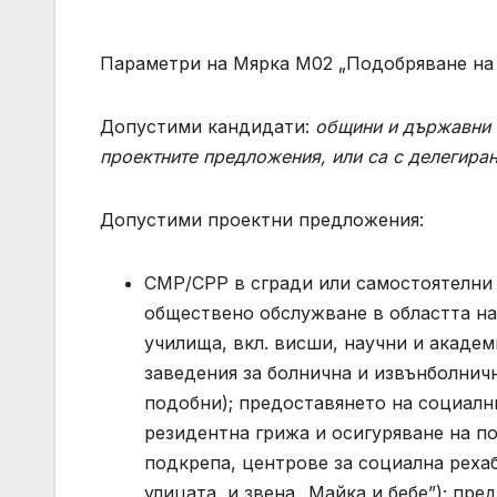
Параметри на Мярка М02 „Подобряване на 
Допустими кандидати:
общини
и държавни 
проектните предложения, или са с делегиран
Допустими проектни предложения:
СМР/СРР в сгради или самостоятелни о
обществено обслужване в областта на:
училища, вкл. висши, научни и академ
заведения за болнична и извънболнич
подобни); предоставянето на социални
резидентна грижа и осигуряване на п
подкрепа, центрове за социална рехаб
улицата, и звена „Майка и бебе”); пр