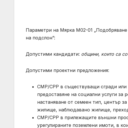
Параметри на Мярка М02-01 „Подобряване 
на подслон”:
Допустими кандидати:
общини,
които са со
Допустими проектни предложения:
СМР/СРР в съществуващи сгради или с
предоставяне на социални услуги за р
настаняване от семеен тип, център з
жилище, наблюдавано жилище, прехо
СМР/СРР в прилежащите външни прост
урегулираните поземлени имоти, в кои