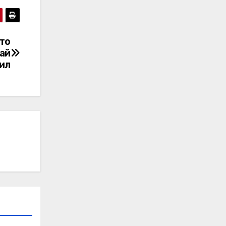
то
ай
рил