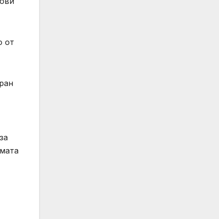
чови
о от
иран
за
амата