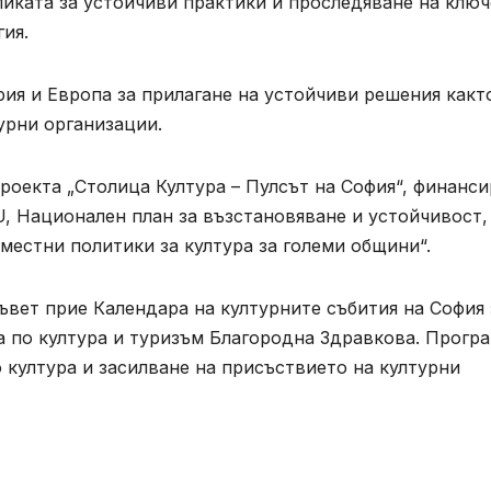
ликата за устойчиви практики и проследяване на клю
ия.
ия и Европа за прилагане на устойчиви решения какт
урни организации.
роекта „Столица Култура – Пулсът на София“, финанс
U, Национален план за възстановяване и устойчивост,
местни политики за култура за големи общини“.
вет прие Календара на културните събития на София 
а по култура и туризъм Благородна Здравкова. Прогр
 култура и засилване на присъствието на културни