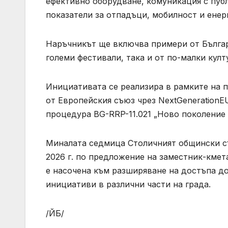
ефективно оборудване, комуникация с пуб
показатели за отпадъци, мобилност и енерг
Наръчникът ще включва примери от Българ
големи фестивали, така и от по-малки култ
Инициативата се реализира в рамките на п
от Европейския съюз чрез NextGenerationE
процедура BG-RRP-11.021 „Ново поколение 
Миналата седмица Столичният общински съ
2026 г. по предложение на заместник-кмет
е насочена към разширяване на достъпа до
инициативи в различни части на града.
/ЙБ/