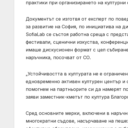
практики при организирането на културни 
Документът се изготвя от експерт по пове
за развитие на София, по инициатива на ди
SofiaLab се състоя работна среща с предст
фестивали, сценични изкуства, конференци
имаше дискусионен формат с цел събиране
наръчника, посочват от СО.
„Устойчивостта в културата не е ограниче
едновременно активен културен център и 
помогнем на партньорите си да намерят по
заяви заместник-кметът по култура Благор
Сред основните мерки, включени в наръчни
многократни съдове, насърчаване на пеше