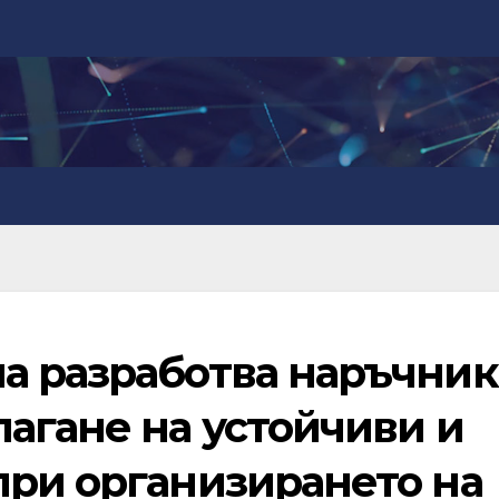
а разработва наръчник
агане на устойчиви и
при организирането на