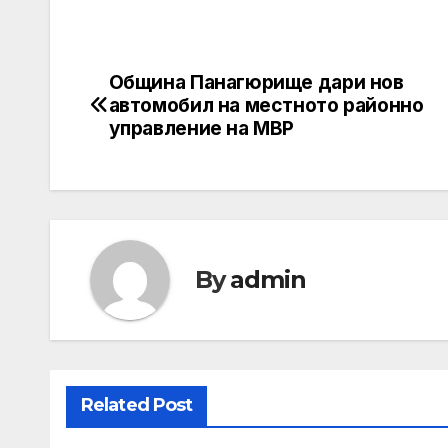
Община Панагюрище дари нов
Post
автомобил на местното районно
navigation
управление на МВР
By
admin
Related Post