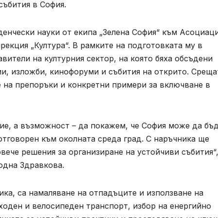
събития в София.
денчески науки от екипа „Зелена София“ към Асоциац
рекция „Култура“. В рамките на подготовката му в
авители на културния сектор, на която бяха обсъдени
и, изложби, кинофоруми и събития на открито. Среща
 на препоръки и конкретни примери за включване в
ние, а възможност – да покажем, че София може да бъ
отговорен към околната среда град. С наръчника ще
вече решения за организиране на устойчиви събития“
одна Здравкова.
ка, са намаляване на отпадъците и използване на
ходен и велосипеден транспорт, избор на енергийно