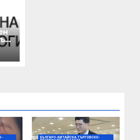
ен
лък
а
 с
на
О-
БЪЛГАРО-КИТАЙСКА ТЪРГОВСКО-