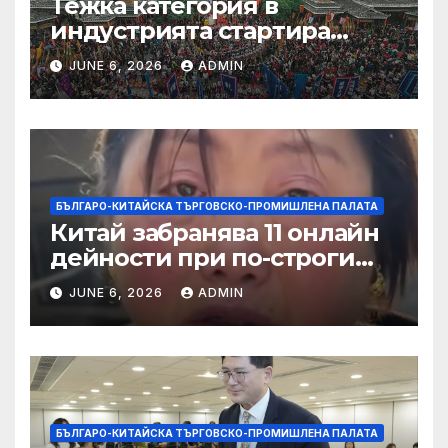
Тежка категория в
индустрията стартира
алианс за космическа
JUNE 6, 2026
ADMIN
слънчева енергия
БЪЛГАРО-КИТАЙСКА ТЪРГОВСКО-ПРОМИШЛЕНА ПАЛАТА
Китай забранява 11 онлайн
дейности при по-строги
правила за ограничаване на
JUNE 6, 2026
ADMIN
слуховете и
кибернасилниците
БЪЛГАРО-КИТАЙСКА ТЪРГОВСКО-ПРОМИШЛЕНА ПАЛАТА