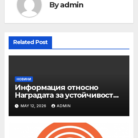
By
admin
Related Post
НОВИНИ
Информация относно
Наградата за устойчивост
на ОАЕ „Зайед“
MAY 12, 2026
ADMIN