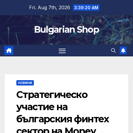
Skip
Fri. Aug 7th, 2026
3:39:21 AM
to
content
Bulgarian Shop
НОВИНИ
Стратегическо
участие на
българския финтех
сектор на Money