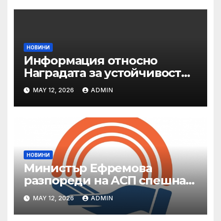
НОВИНИ
Информация относно
Наградата за устойчивост
на ОАЕ „Зайед“
MAY 12, 2026
ADMIN
НОВИНИ
Министър Ефремова
разпореди на АСП спешна
готовност за оказване на
MAY 12, 2026
ADMIN
подкрепа на пострадали от
валежи и градушки