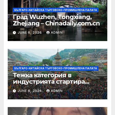
БЪЛГАРО-КИТАЙСКА ТЪРГОВСКО-ПРОМИШЛЕНА ПАЛАТА
Град Wuzhen, Tongxiang,
Zhejiang – Chinadaily.com.cn
JUNE 6, 2026
ADMIN
БЪЛГАРО-КИТАЙСКА ТЪРГОВСКО-ПРОМИШЛЕНА ПАЛАТА
Тежка категория в
индустрията стартира
алианс за космическа
JUNE 6, 2026
ADMIN
слънчева енергия