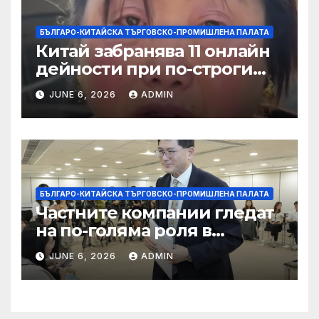
БЪЛГАРО-КИТАЙСКА ТЪРГОВСКО-ПРОМИШЛЕНА ПАЛАТА
Китай забранява 11 онлайн
дейности при по-строги
правила за ограничаване на
JUNE 6, 2026
ADMIN
слуховете и
кибернасилниците
БЪЛГАРО-КИТАЙСКА ТЪРГОВСКО-ПРОМИШЛЕНА ПАЛАТА
Частните компании гледат
на по-голяма роля в
стратегическата
JUNE 6, 2026
ADMIN
енергетика