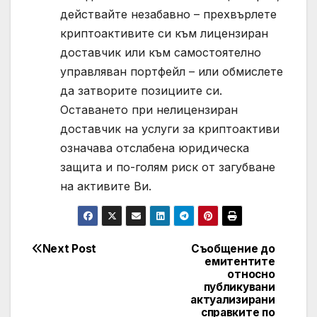
действайте незабавно – прехвърлете
криптоактивите си към лицензиран
доставчик или към самостоятелно
управляван портфейл – или обмислете
да затворите позициите си.
Оставането при нелицензиран
доставчик на услуги за криптоактиви
означава отслабена юридическа
защита и по-голям риск от загубване
на активите Ви.
Next Post
Съобщение до
Post
емитентите
относно
navigation
публикувани
актуализирани
справките по