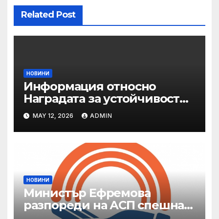
Related Post
НОВИНИ
Информация относно
Наградата за устойчивост
на ОАЕ „Зайед“
MAY 12, 2026
ADMIN
НОВИНИ
Министър Ефремова
разпореди на АСП спешна
готовност за оказване на