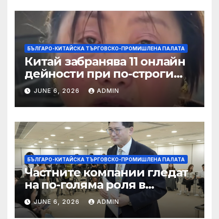
БЪЛГАРО-КИТАЙСКА ТЪРГОВСКО-ПРОМИШЛЕНА ПАЛАТА
Китай забранява 11 онлайн
дейности при по-строги
правила за ограничаване на
JUNE 6, 2026
ADMIN
слуховете и
кибернасилниците
БЪЛГАРО-КИТАЙСКА ТЪРГОВСКО-ПРОМИШЛЕНА ПАЛАТА
Частните компании гледат
на по-голяма роля в
стратегическата
JUNE 6, 2026
ADMIN
енергетика