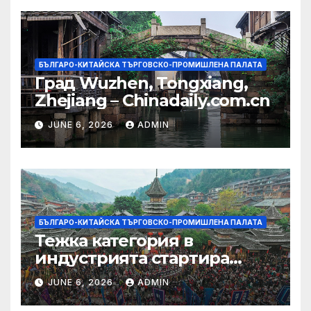
БЪЛГАРО-КИТАЙСКА ТЪРГОВСКО-ПРОМИШЛЕНА ПАЛАТА
Град Wuzhen, Tongxiang,
Zhejiang – Chinadaily.com.cn
JUNE 6, 2026
ADMIN
БЪЛГАРО-КИТАЙСКА ТЪРГОВСКО-ПРОМИШЛЕНА ПАЛАТА
Тежка категория в
индустрията стартира
алианс за космическа
JUNE 6, 2026
ADMIN
слънчева енергия