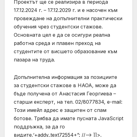
Проектът ще се реализира в периода
17.12.2024 г. – 17.12.2029 г. и е насочен към
провеждане на допълнителни практически
обучения чрез студентски стажове.
Основната цел е да се осигури реална
работна среда и плавен преход на
студентите от висшето образование към
пазара на труда.
Допълнителна информация за позициите
за студентски стажове в НАОА, може да
бъде получена от Анастасия Георгиева –
старши експерт, на тел. 02/8077834, e-mail:
Този имейл адрес е защитен от спам
ботове. Трябва да имате пусната JavaScript
поддръжка, за да го
видите.
‘+addy_text72554+”; //–> ]]>.