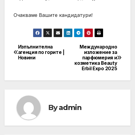
Очакваме Вашите кандидатури!
Изпълнителна
Международно
Post
агенция по горите |
изложение за
Новини
парфюмерия и
navigation
козметика Beauty
Erbil Expo 2025
By
admin