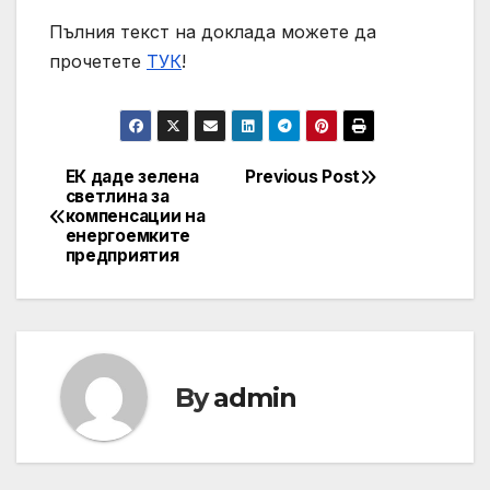
Пълния текст на доклада можете да
прочетете
ТУК
!
ЕК даде зелена
Previous Post
Post
светлина за
компенсации на
navigation
енергоемките
предприятия
By
admin