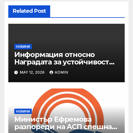
Related Post
НОВИНИ
Информация относно
Наградата за устойчивост
на ОАЕ „Зайед“
MAY 12, 2026
ADMIN
НОВИНИ
Министър Ефремова
разпореди на АСП спешна