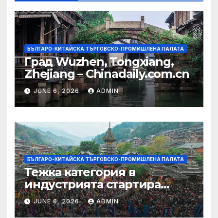
БЪЛГАРО-КИТАЙСКА ТЪРГОВСКО-ПРОМИШЛЕНА ПАЛАТА
Град Wuzhen, Tongxiang,
Zhejiang – Chinadaily.com.cn
JUNE 6, 2026
ADMIN
БЪЛГАРО-КИТАЙСКА ТЪРГОВСКО-ПРОМИШЛЕНА ПАЛАТА
Тежка категория в
индустрията стартира
алианс за космическа
JUNE 6, 2026
ADMIN
слънчева енергия