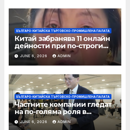
БЪЛГАРО-КИТАЙСКА ТЪРГОВСКО-ПРОМИШЛЕНА ПАЛАТА
Китай забранява 11 онлайн
дейности при по-строги
правила за ограничаване на
JUNE 6, 2026
ADMIN
слуховете и
кибернасилниците
БЪЛГАРО-КИТАЙСКА ТЪРГОВСКО-ПРОМИШЛЕНА ПАЛАТА
Частните компании гледат
на по-голяма роля в
стратегическата
JUNE 6, 2026
ADMIN
енергетика