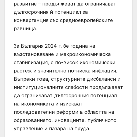
развитие – продължават да ограничават
дългосрочния ѝ потенциал за
конвергенция със средноевропейските
равнища.
За България 2024 г. бе година на
възстановяване и макроикономическа
стабилизация, с по-висок икономически
растеж и значително по-ниска инфлация.
Въпреки това, структурните дисбаланси и
институционалните слабости продължават
да ограничават дългосрочния потенциал
на икономиката и изискват
последователни реформи в областта на
образованието, иновациите, публичното
управление и пазара на труда.