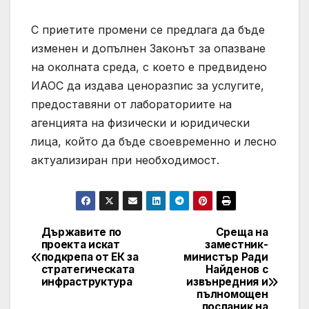
С приетите промени се предлага да бъде
изменен и допълнен Законът за опазване
на околната среда, с което е предвидено
ИАОС да издава ценоразпис за услугите,
предоставяни от лабораториите на
агенцията на физически и юридически
лица, който да бъде своевременно и лесно
актуализиран при необходимост.
Държавите по
Среща на
Post
проекта искат
заместник-
подкрепа от ЕК за
министър Ради
navigation
стратегическата
Найденов с
инфраструктура
извънредния и
пълномощен
посланик на