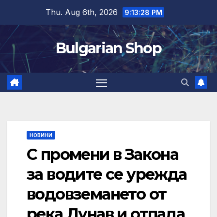
Skip
Thu. Aug 6th, 2026
9:13:29 PM
to
content
Bulgarian Shop
НОВИНИ
С промени в Закона
за водите се урежда
водовземането от
река Дунав и отпада