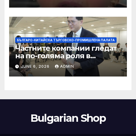
слуховете и
кибернасилниците
БЪЛГАРО-КИТАЙСКА ТЪРГОВСКО-ПРОМИШЛЕНА ПАЛАТА
Частните компании гледат
на по-голяма роля в
стратегическата
JUNE 6, 2026
ADMIN
енергетика
Bulgarian Shop