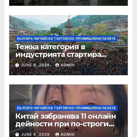
БЪЛГАРО-КИТАЙСКА ТЪРГОВСКО-ПРОМИШЛЕНА ПАЛАТА
Тежка категория в
индустрията стартира
алианс за космическа
JUNE 6, 2026
ADMIN
слънчева енергия
БЪЛГАРО-КИТАЙСКА ТЪРГОВСКО-ПРОМИШЛЕНА ПАЛАТА
Китай забранява 11 онлайн
дейности при по-строги
правила за ограничаване на
JUNE 6, 2026
ADMIN