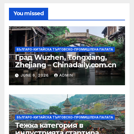
You missed
БЪЛГАРО-КИТАЙСКА ТЪРГОВСКО-ПРОМИШЛЕНА ПАЛАТА
Град Wuzhen, Tongxiang,
Zhejiang – Chinadaily.com.cn
JUNE 6, 2026
ADMIN
БЪЛГАРО-КИТАЙСКА ТЪРГОВСКО-ПРОМИШЛЕНА ПАЛАТА
Тежка категория в
индустрията стартира