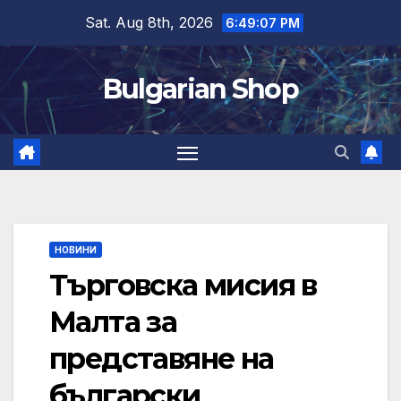
Skip
Sat. Aug 8th, 2026
6:49:08 PM
to
content
Bulgarian Shop
НОВИНИ
Търговска мисия в
Малта за
представяне на
български