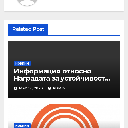
Related Post
НОВИНИ
Информация относно
Наградата за устойчивост
на ОАЕ „Зайед“
MAY 12, 2026
ADMIN
НОВИНИ