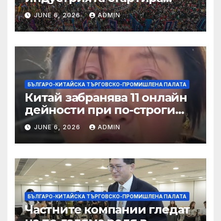
алианс за космическа
JUNE 6, 2026
ADMIN
слънчева енергия
БЪЛГАРО-КИТАЙСКА ТЪРГОВСКО-ПРОМИШЛЕНА ПАЛАТА
Китай забранява 11 онлайн
дейности при по-строги
правила за ограничаване на
JUNE 6, 2026
ADMIN
слуховете и
кибернасилниците
БЪЛГАРО-КИТАЙСКА ТЪРГОВСКО-ПРОМИШЛЕНА ПАЛАТА
Частните компании гледат