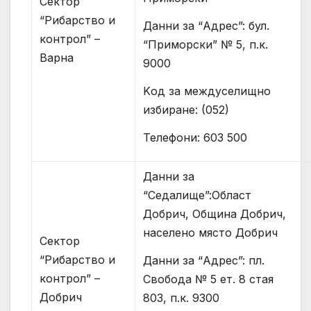
Сектор
“Рибарство и
Данни за “Адрес”: бул.
контрол” –
“Приморски” № 5, п.к.
Варна
9000
Kод за междуселищно
избиране: (052)
Телефони: 603 500
Данни за
“Седалище”:Област
Добрич, Община Добрич,
населено място Добрич
Сектор
“Рибарство и
Данни за “Адрес”: пл.
контрол” –
Свобода № 5 ет. 8 стая
Добрич
803, п.к. 9300