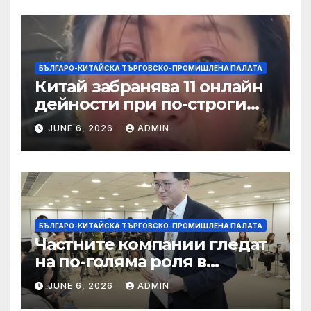
БЪЛГАРО-КИТАЙСКА ТЪРГОВСКО-ПРОМИШЛЕНА ПАЛАТА
Китай забранява 11 онлайн
дейности при по-строги
правила за ограничаване на
JUNE 6, 2026
ADMIN
слуховете и
кибернасилниците
БЪЛГАРО-КИТАЙСКА ТЪРГОВСКО-ПРОМИШЛЕНА ПАЛАТА
Частните компании гледат
на по-голяма роля в
стратегическата
JUNE 6, 2026
ADMIN
енергетика