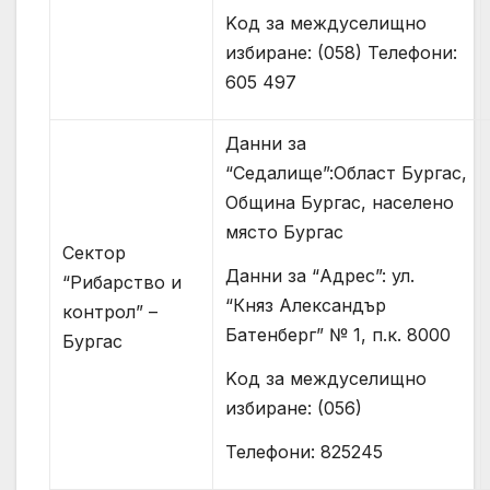
Kод за междуселищно
избиране: (058) Телефони:
605 497
Данни за
“Седалище”:Област Бургас,
Община Бургас, населено
място Бургас
Сектор
Данни за “Адрес”: ул.
“Рибарство и
“Княз Александър
контрол” –
Батенберг” № 1, п.к. 8000
Бургас
Kод за междуселищно
избиране: (056)
Телефони: 825245