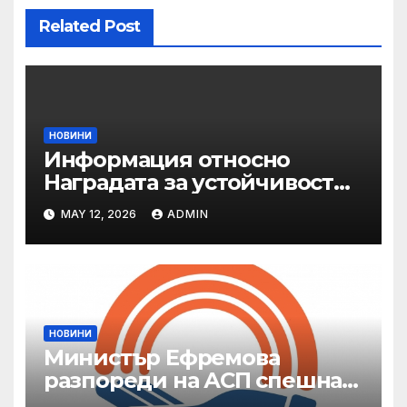
Related Post
НОВИНИ
Информация относно
Наградата за устойчивост
на ОАЕ „Зайед“
MAY 12, 2026
ADMIN
НОВИНИ
Министър Ефремова
разпореди на АСП спешна
готовност за оказване на