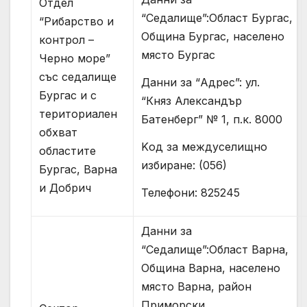
Отдел
“Седалище”:Област Бургас,
“Рибарство и
Община Бургас, населено
контрол –
място Бургас
Черно море”
със седалище
Данни за “Адрес”: ул.
Бургас и с
“Княз Александър
териториален
Батенберг” № 1, п.к. 8000
обхват
Kод за междуселищно
областите
избиране: (056)
Бургас, Варна
и Добрич
Телефони: 825245
Данни за
“Седалище”:Област Варна,
Община Варна, населено
място Варна, район
Приморски