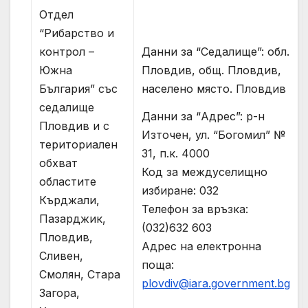
Отдел
“Рибарство и
контрол –
Данни за “Седалище”: обл.
Южна
Пловдив, общ. Пловдив,
България” със
населено място. Пловдив
седалище
Данни за “Адрес”: р-н
Пловдив и с
Източен, ул. “Богомил” №
териториален
31, п.к. 4000
обхват
Код за междуселищно
областите
избиране: 032
Кърджали,
Телефон за връзка:
Пазарджик,
(032)632 603
Пловдив,
Адрес на електронна
Сливен,
поща:
Смолян, Стара
plovdiv@iara.government.bg
Загора,