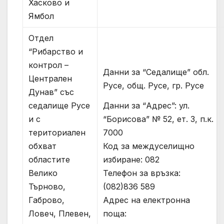
Хасково и
Ямбол
Отдел
“Рибарство и
контрол –
Данни за “Седалище” обл.
Централен
Русе, общ. Русе, гр. Русе
Дунав” със
Данни за “Адрес”: ул.
седалище Русе
“Борисова” № 52, ет. 3, п.к.
и с
7000
териториален
Код за междуселищно
обхват
избиране: 082
областите
Телефон за връзка:
Велико
(082)836 589
Търново,
Адрес на електронна
Габрово,
поща:
Ловеч, Плевен,