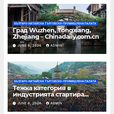
БЪЛГАРО-КИТАЙСКА ТЪРГОВСКО-ПРОМИШЛЕНА ПАЛАТА
Град Wuzhen, Tongxiang,
Zhejiang – Chinadaily.com.cn
JUNE 6, 2026
ADMIN
БЪЛГАРО-КИТАЙСКА ТЪРГОВСКО-ПРОМИШЛЕНА ПАЛАТА
Тежка категория в
индустрията стартира
алианс за космическа
JUNE 6, 2026
ADMIN
слънчева енергия