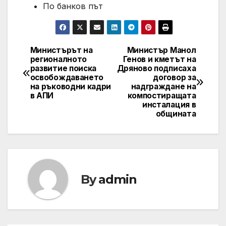
По банков път
Министърът на
Министър Манол
Post
регионалното
Генов и кметът на
развитие поиска
Дряново подписаха
navigation
освобождаването
договор за
на ръководни кадри
надграждане на
в АПИ
компостиращата
инсталация в
общината
By
admin