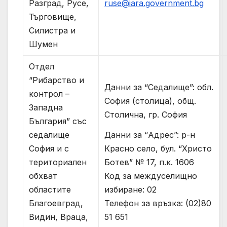
ruse@iara.government.bg
Разград, Русе,
Търговище,
Силистра и
Шумен
Отдел
“Рибарство и
Данни за “Седалище”: обл.
контрол –
София (столица), общ.
Западна
Столична, гр. София
България” със
Данни за “Адрес”: р-н
седалище
Красно село, бул. “Христо
София и с
Ботев” № 17, п.к. 1606
териториален
Код за междуселищно
обхват
избиране: 02
областите
Телефон за връзка: (02)80
Благоевград,
51 651
Видин, Враца,