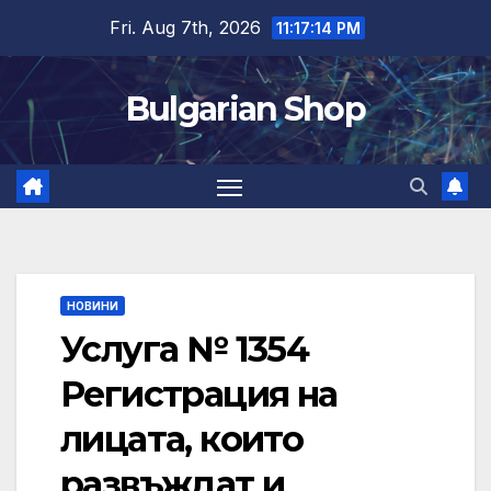
Skip
Fri. Aug 7th, 2026
11:17:15 PM
to
content
Bulgarian Shop
НОВИНИ
Услуга № 1354
Регистрация на
лицата, които
развъждат и