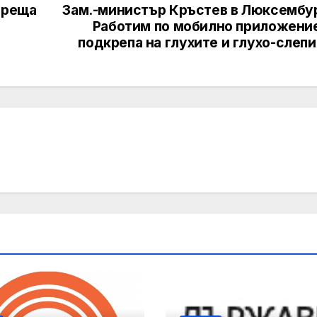
среща
Зам.-министър Кръстев в Люксембур
Работим по мобилно приложение
подкрепа на глухите и глухо-слеп