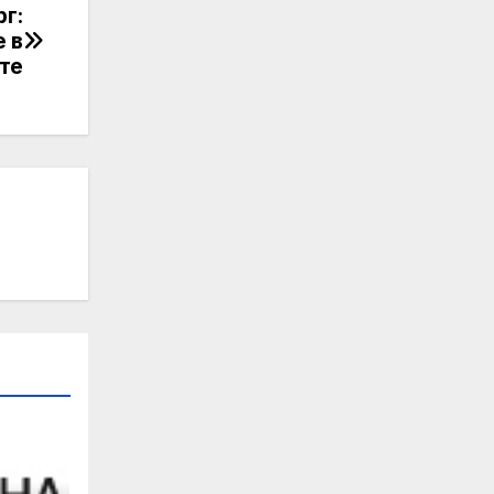
г:
 в
ите