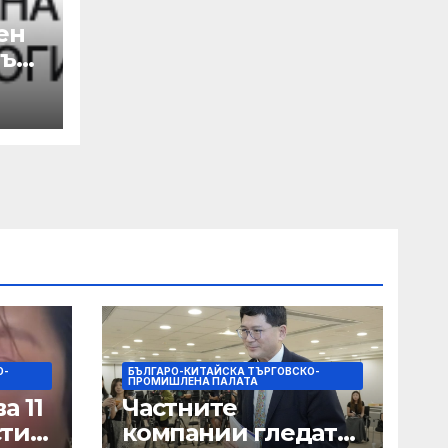
ен
лък
а
 с
на
О-
БЪЛГАРО-КИТАЙСКА ТЪРГОВСКО-
ПРОМИШЛЕНА ПАЛАТА
а 11
Частните
сти
компании гледат