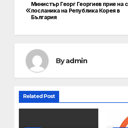
Министър Георг Георгиев прие на 
Post
посланика на Република Корея в
navigation
България
By
admin
Related Post