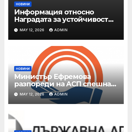
НОВИНИ
Информация относно
Наградата за устойчивост
на ОАЕ „Зайед“
MAY 12, 2026
ADMIN
НОВИНИ
Министър Ефремова
разпореди на АСП спешна
готовност за оказване на
MAY 12, 2026
ADMIN
подкрепа на пострадали от
валежи и градушки