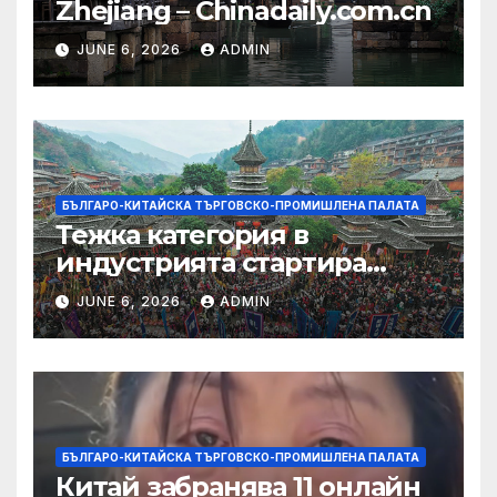
Zhejiang – Chinadaily.com.cn
JUNE 6, 2026
ADMIN
БЪЛГАРО-КИТАЙСКА ТЪРГОВСКО-ПРОМИШЛЕНА ПАЛАТА
Тежка категория в
индустрията стартира
алианс за космическа
JUNE 6, 2026
ADMIN
слънчева енергия
БЪЛГАРО-КИТАЙСКА ТЪРГОВСКО-ПРОМИШЛЕНА ПАЛАТА
Китай забранява 11 онлайн