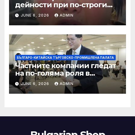
дейности при по-строги
правила за ограничаване на
JUNE 6, 2026
ADMIN
слуховете и
кибернасилниците
БЪЛГАРО-КИТАЙСКА ТЪРГОВСКО-ПРОМИШЛЕНА ПАЛАТА
Частните компании гледат
на по-голяма роля в
стратегическата
JUNE 6, 2026
ADMIN
енергетика
Bulgarian Shop