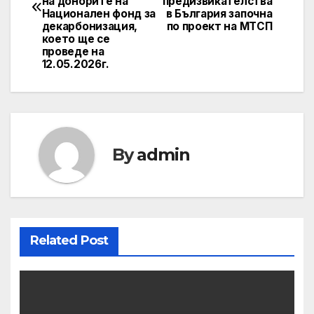
на донорите на
предизвикателства
Национален фонд за
в България започна
декарбонизация,
по проект на МТСП
което ще се
проведе на
12.05.2026г.
By
admin
Related Post