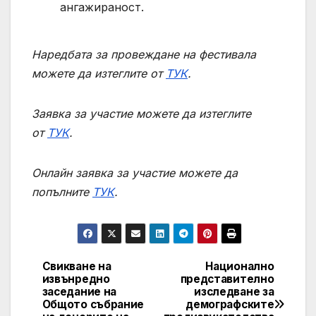
ангажираност.
Наредбата за провеждане на фестивала
можете да изтеглите от
ТУК
.
Заявка за участие можете да изтеглите
от
ТУК
.
Онлайн заявка за участие можете да
попълните
ТУК
.
Свикване на
Национално
Post
извънредно
представително
заседание на
изследване за
navigation
Общото събрание
демографските