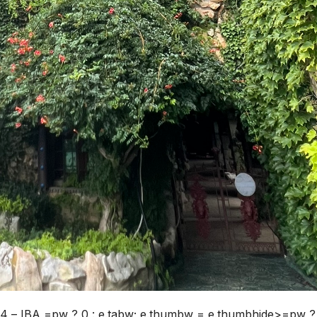
4 – IBA
=pw ? 0 : e.tabw; e.thumbw = e.thumbhide>=pw ? 