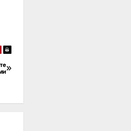
те
ми