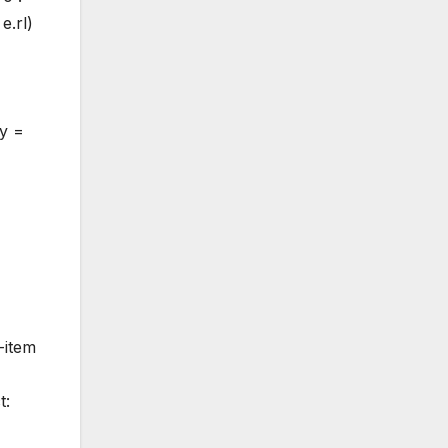
e.rl)
ay =
-item
t: