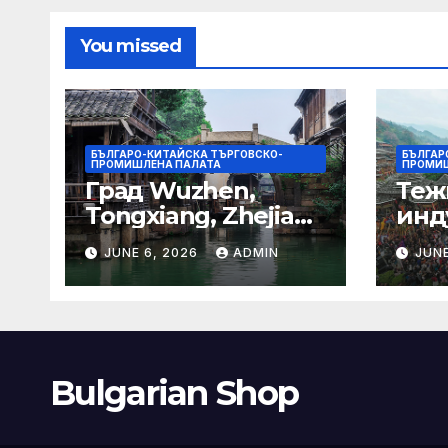
гра
You missed
БЪЛГАРО-КИТАЙСКА ТЪРГОВСКО-
БЪЛГАР
ПРОМИШЛЕНА ПАЛАТА
ПРОМИШ
Град Wuzhen,
Теж
Tongxiang, Zhejiang
инд
– Chinadaily.com.cn
ста
JUNE 6, 2026
ADMIN
JUNE
кос
слъ
Bulgarian Shop