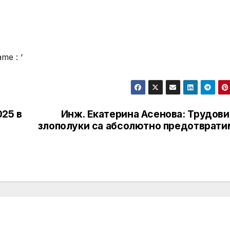
ame : ‘
025 в
Инж. Екатерина Асенова: Трудови
злополуки са абсолютно предотврати