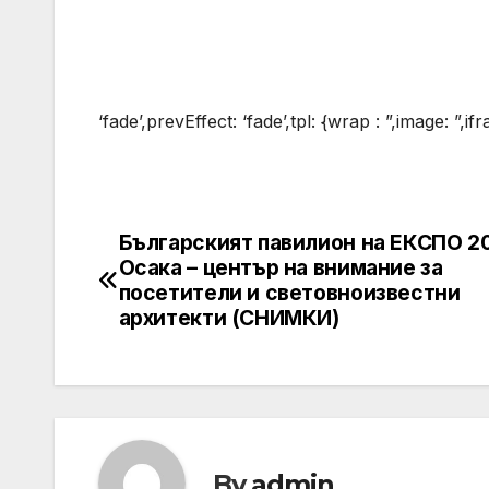
‘fade’,prevEffect: ‘fade’,tpl: {wrap : ”,image: ”,ifr
Българският павилион на ЕКСПО 2
Post
Осака – център на внимание за
navigation
посетители и световноизвестни
архитекти (СНИМКИ)
By
admin