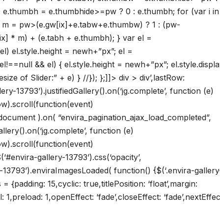
 e.thumbh = e.thumbhide>=pw ? 0 : e.thumbh; for (var i in 
i;} var m = pw>(e.gw[ix]+e.tabw+e.thumbw) ? 1 : (pw-
x] * m) + (e.tabh + e.thumbh); } var el =
el) el.style.height = newh+”px”; el =
!==null && el) { el.style.height = newh+”px”; el.style.displ
size of Slider:” + e) } //}); };]]>
div > div’,lastRow:
lery-13793’).justifiedGallery().on(‘jg.complete’, function (e)
).scroll(function(event)
 document ).on( “envira_pagination_ajax_load_completed”,
llery().on(‘jg.complete’, function (e)
).scroll(function(event)
‘#envira-gallery-13793’).css(‘opacity’,
y-13793’).enviraImagesLoaded( function() {$(‘.envira-gallery
 = {padding: 15,cyclic: true,titlePosition: ‘float’,margin:
1,preload: 1,openEffect: ‘fade’,closeEffect: ‘fade’,nextEffec