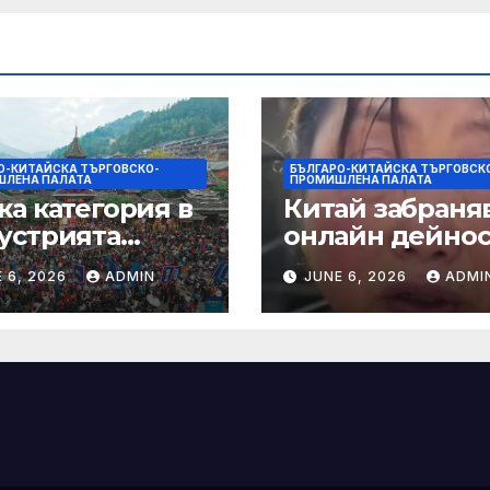
душки
О-КИТАЙСКА ТЪРГОВСКО-
БЪЛГАРО-КИТАЙСКА ТЪРГОВСК
ЛЕНА ПАЛАТА
ПРОМИШЛЕНА ПАЛАТА
ка категория в
Китай забраняв
устрията
онлайн дейно
ртира алианс за
при по-строги
 6, 2026
ADMIN
JUNE 6, 2026
ADMI
мическа
правила за
нчева енергия
ограничаване 
слуховете и
кибернасилни
е