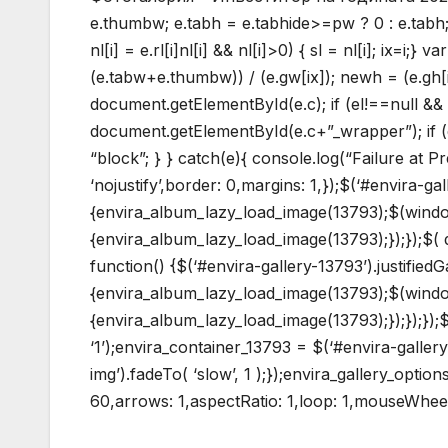
e.thumbw; e.tabh = e.tabhide>=pw ? 0 : e.tabh;
nl[i] = e.rl[i]nl[i] && nl[i]>0) { sl = nl[i]; ix=
(e.tabw+e.thumbw)) / (e.gw[ix]); newh = (e.gh[i
document.getElementById(e.c); if (el!==null && 
document.getElementById(e.c+”_wrapper”); if (el
“block”; } } catch(e){ console.log(“Failure at Pre
‘nojustify’,border: 0,margins: 1,});$(‘#envira-gal
{envira_album_lazy_load_image(13793);$(window
{envira_album_lazy_load_image(13793);});});$(
function() {$(‘#envira-gallery-13793’).justifiedGa
{envira_album_lazy_load_image(13793);$(window
{envira_album_lazy_load_image(13793);});});});$(
‘1’);envira_container_13793 = $(‘#envira-galler
img’).fadeTo( ‘slow’, 1 );});envira_gallery_options
60,arrows: 1,aspectRatio: 1,loop: 1,mouseWheel: 