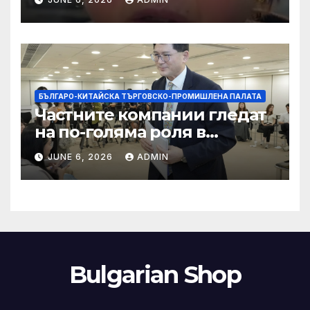
слуховете и
кибернасилниците
БЪЛГАРО-КИТАЙСКА ТЪРГОВСКО-ПРОМИШЛЕНА ПАЛАТА
Частните компании гледат
на по-голяма роля в
стратегическата
JUNE 6, 2026
ADMIN
енергетика
Bulgarian Shop