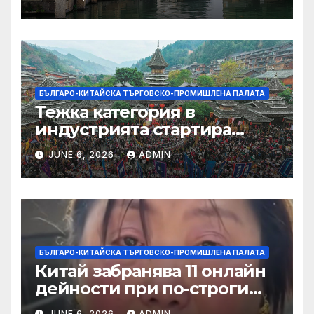
БЪЛГАРО-КИТАЙСКА ТЪРГОВСКО-ПРОМИШЛЕНА ПАЛАТА
Тежка категория в
индустрията стартира
алианс за космическа
JUNE 6, 2026
ADMIN
слънчева енергия
БЪЛГАРО-КИТАЙСКА ТЪРГОВСКО-ПРОМИШЛЕНА ПАЛАТА
Китай забранява 11 онлайн
дейности при по-строги
правила за ограничаване на
JUNE 6, 2026
ADMIN