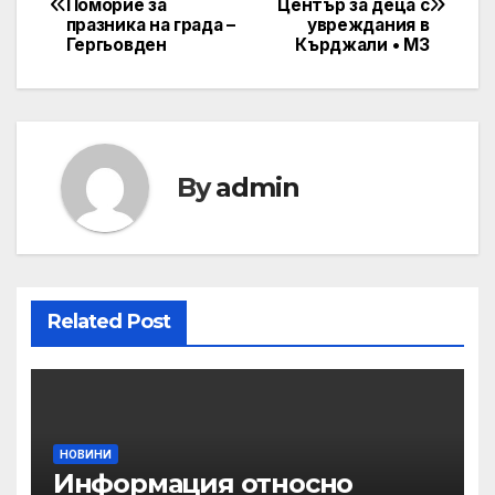
Поморие за
Център за деца с
navigation
празника на града –
увреждания в
Гергьовден
Кърджали • МЗ
By
admin
Related Post
НОВИНИ
Информация относно