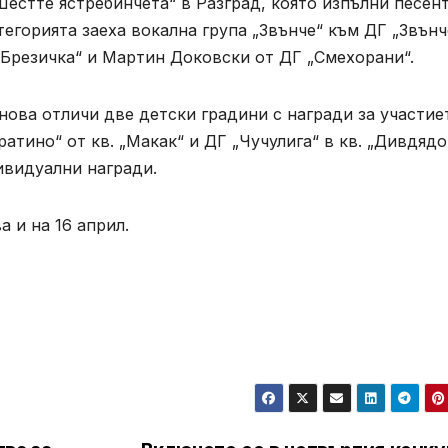
естте ястребинчета“ в Разград, която изпълни песен
егорията заеха вокална група „Звънче“ към ДГ „Звънч
„Брезичка“ и Мартин Доковски от ДГ „Смехорани“.
ова отличи две детски градини с награди за участие
атино“ от кв. „Макак“ и ДГ „Чучулига“ в кв. „Дивдядо
ивидуални награди.
 и на 16 април.