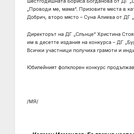
шестгодишната Бориса Богданова от ДГ „Ш
„Проводи ме, мама“. Призовите места в кат
Добрич, второ място – Суна Алиева от ДГ 
Директорът на ДГ „Слънце“ Христина Стоян
им в десетте издания на конкурса – ДГ „Бур
Всички участници получиха грамоти и инд
Юбилейният фолклорен конкурс продължава
/МЯ/