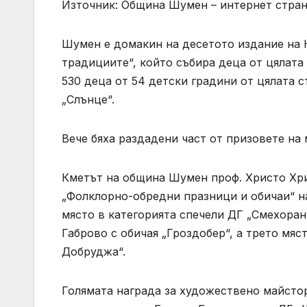
Източник: Община Шумен – интернет стра
Шумен е домакин на десетото издание на 
традициите“, който събира деца от цялата
530 деца от 54 детски градини от цялата 
„Слънце“.
Вече бяха раздадени част от призовете на
Кметът на община Шумен проф. Христо Хри
„Фолклорно-обредни празници и обичаи“ н
място в категорията спечели ДГ „Смехоран
Габрово с обичая „Гроздобер“, а трето мяс
Добруджа“.
Голямата награда за художествено майстор