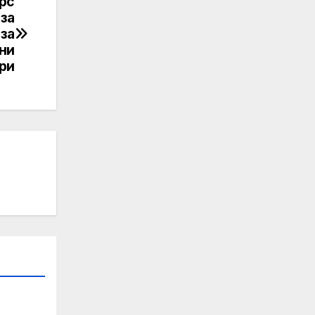
рс
 за
 за
ни
ри