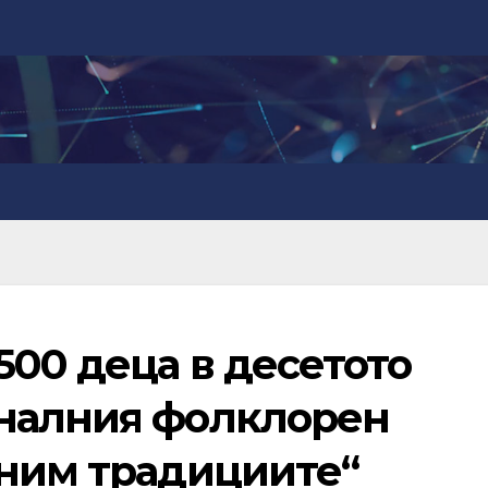
00 деца в десетото
налния фолклорен
аним традициите“