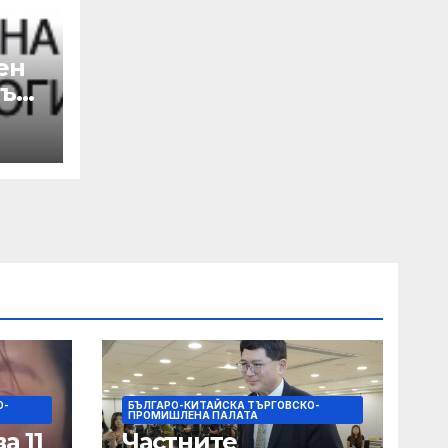
ен
лък
а
 с
на
О-
БЪЛГАРО-КИТАЙСКА ТЪРГОВСКО-
ПРОМИШЛЕНА ПАЛАТА
а 11
Частните