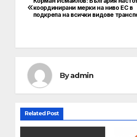
Корман Исмаилов: България настоя
Post
координирани мерки на ниво ЕС в
navigation
подкрепа на всички видове трансп
By
admin
Related Post