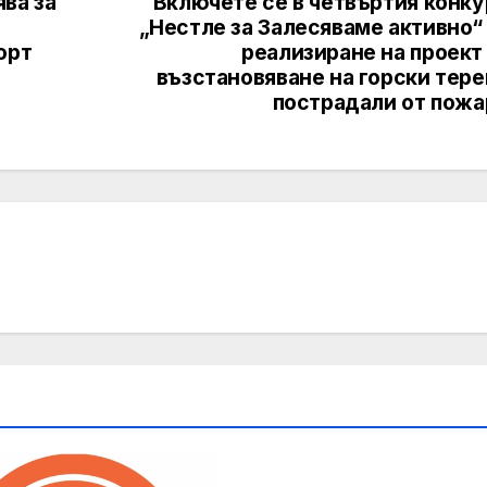
ва за
Включете се в четвъртия конку
„Нестле за Залесяваме активно“
орт
реализиране на проект
възстановяване на горски тере
пострадали от пожа