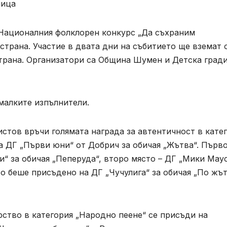
ница
Националния фолклорен конкурс „Да съхраним
 страна. Участие в двата дни на събитието ще вземат
страна. Организатори са Община Шумен и Детска град
 малките изпълнители.
стов връчи голямата награда за автентичност в кате
а ДГ „Първи юни“ от Добрич за обичая „Жътва“. Първ
и“ за обичая „Пеперуда“, второ място – ДГ „Мики Маус
то беше присъдено на ДГ „Чучулига“ за обичая „По жъ
ство в категория „Народно пеене“ се присъди на