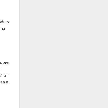
 общо
ина
гория
о
“ от
тва в