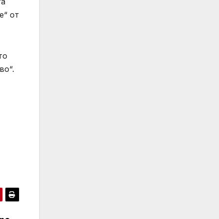
та
е“ от
то
во“.