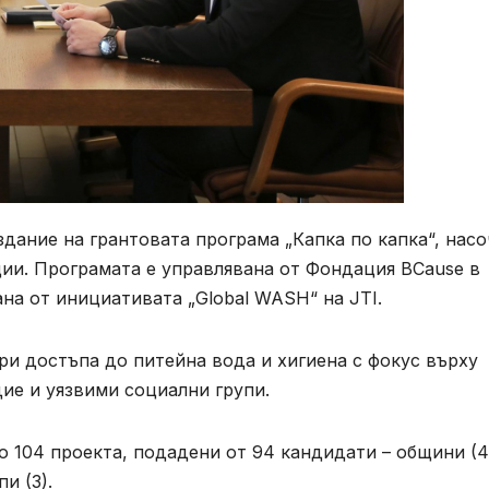
дание на грантовата програма „Капка по капка“, насо
ии. Програмата е управлявана от Фондация BCause в
ана от инициативата „Global WASH“ на JTI.
и достъпа до питейна вода и хигиена с фокус върху
ие и уязвими социални групи.
о 104 проекта, подадени от 94 кандидати – общини (4
и (3).