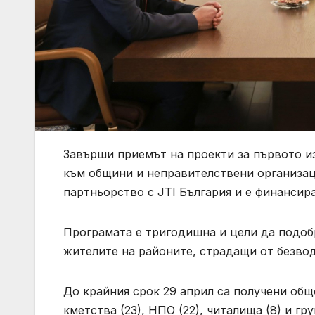
Завърши приемът на проекти за първото из
към общини и неправителствени организац
партньорство с JTI България и е финансир
Програмата е тригодишна и цели да подобр
жителите на районите, страдащи от безвод
До крайния срок 29 април са получени общ
кметства (23), НПО (22), читалища (8) и груп