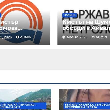
НОВИНИ
истър
Кметът на Шум
емова
обсъди в Айва
пореди на АСП
възможности з
2, 2026
ADMIN
MAY 12, 2026
ADMIN
шна готовност
сътрудничество
казване на
турската общи
крепа на
традали от
ежи и
душки
О-КИТАЙСКА ТЪРГОВСКО-
БЪЛГАРО-КИТАЙСКА ТЪРГОВСК
ЛЕНА ПАЛАТА
ПРОМИШЛЕНА ПАЛАТА