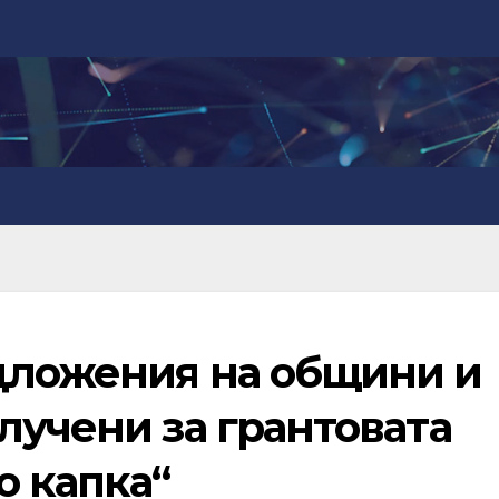
дложения на общини и
лучени за грантовата
о капка“