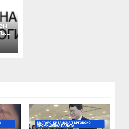
ен
лък
а
 с
на
О-
БЪЛГАРО-КИТАЙСКА ТЪРГОВСКО-
ПРОМИШЛЕНА ПАЛАТА