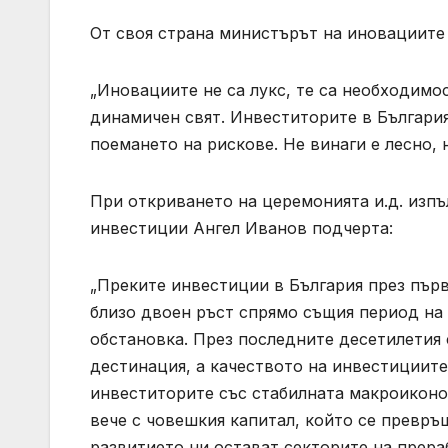
От своя страна министърът на иновациите
„Иновациите не са лукс, те са необходимо
динамичен свят. Инвеститорите в Българи
поемането на рискове. Не винаги е лесно, 
При откриването на церемонията и.д. изпъ
инвестиции Ангел Иванов подчерта:
„Преките инвестиции в България през първ
близо двоен ръст спрямо същия период на
обстановка. През последните десетилетия
дестинация, а качеството на инвестициите
инвеститорите със стабилната макроиконо
вече с човешкия капитал, който се превр
развитието ни остават секторите на пре