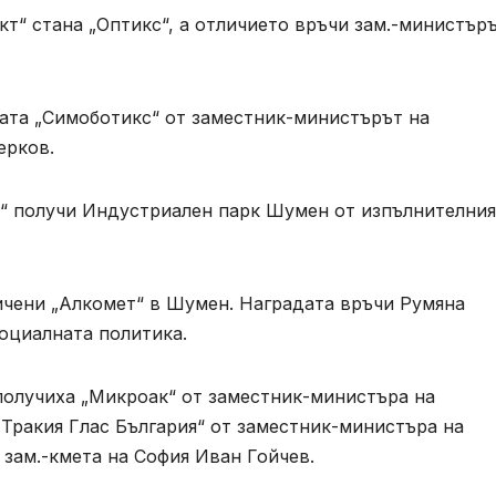
т“ стана „Оптикс“, а отличието връчи зам.-министъръ
ата „Симоботикс“ от заместник-министърът на
ерков.
“ получи Индустриален парк Шумен от изпълнителния
ичени „Алкомет“ в Шумен. Наградата връчи Румяна
оциалната политика.
 получиха „Микроак“ от заместник-министъра на
Тракия Глас България“ от заместник-министъра на
 зам.-кмета на София Иван Гойчев.