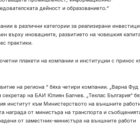
едователската дейност и образованието.“
пании в различни категории за реализирани инвестиц
авен върху иновациите, развитието на човешкия капита
ес практики.
почетни плакети на компании и институции с принос 
витие на региона “ бяха четири компании. „Варна Фуд
я секретар на БАИ Юлиян Балчев. „Теклас България“ бя
кия институт към Министерството на външните работ
та награда от министъра на транспорта и съобщеният
радени от заместник-министъра на външните работи