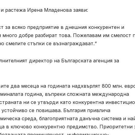
 и растежа Ирена Младенова заяви:
ст за всяко предприятие в днешния конкурентен и
я много добре разбират това. Пожелавам им смелост 
но смелите стъпки се възнаграждават.“
лнителният директор на Българската агенция за
ите два месеца на годината надхвърлят 800 млн. евро
 миналата година, въпреки сложната международна
 страната ни се утвърди като конкурентна инвестици
 устойчиво се повишава. България привлича
мическа среда, благоприятната данъчна система и на
ъща в ключово конкурентно предимство. Приоритетни 
работващата промишленост, информационно-