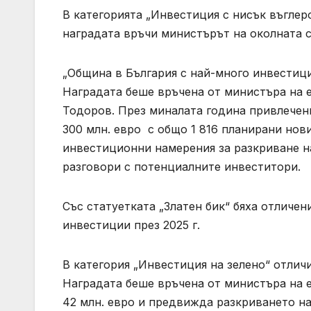
В категорията „Инвестиция с нисък въглер
наградата връчи министърът на околната 
„Община в България с най-много инвестици
Наградата беше връчена от министъра на 
Тодоров. През миналата година привлечен
300 млн. евро с общо 1 816 планирани нов
инвестиционни намерения за разкриване н
разговори с потенциалните инвеститори.
Със статуетката „Златен бик“ бяха отличе
инвестиции през 2025 г.
В категория „Инвестиция на зелено“ отли
Наградата беше връчена от министъра на е
42 млн. евро и предвижда разкриването на