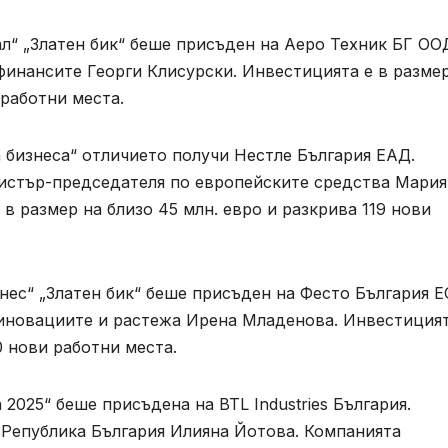
л“ „Златен бик“ беше присъден на Аеро Техник БГ ОО
финансите Георги Клисурски. Инвестицията е в разме
 работни места.
 бизнеса“ отличието получи Нестле България ЕАД.
истър-председателя по европейските средства Мария
в размер на близо 45 млн. евро и разкрива 119 нови
нес“ „Златен бик“ беше присъден на Фесто България 
иновациите и растежа Ирена Младенова. Инвестицият
0 нови работни места.
2025“ беше присъдена на BTL Industries България.
 Република България Илияна Йотова. Компанията