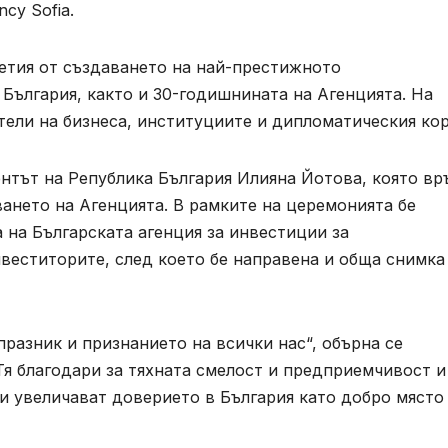
ncy Sofia.
етия от създаването на най-престижното
България, както и 30-годишнината на Агенцията. На
ели на бизнеса, институциите и дипломатическия кор
нтът на Република България Илияна Йотова, която вр
ването на Агенцията. В рамките на церемонията бе
на Българската агенция за инвестиции за
веститорите, след което бе направена и обща снимка
празник и признанието на всички нас“, обърна се
Тя благодари за тяхната смелост и предприемчивост и
 и увеличават доверието в България като добро място