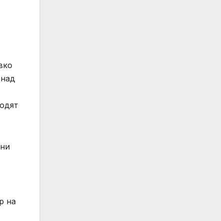
вко
 над
водят
ани
р на