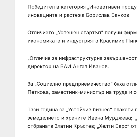
Победител в категория „Иновативен продук
иновациите и растежа Борислав Банков.
Отличието „Успешен стартъп“ получи фирм
икономиката и индустрията Красимир Пип
„Отличие за инфраструктурна завършеност
директор на БАИ Ангел Иванов.
За „Социално предприемачество“ бяха отл
Петкова, заместник-министър на труда и с
Тази година за „Устойчив бизнес“ плакети
земеделието и храните Ивана Мурджева; „
отбраната Златин Кръстев; „Хелти Барс“ от