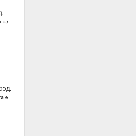
Д.
р на
ЕООД.
а е