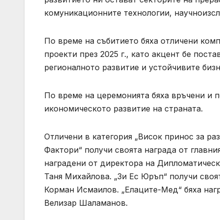
комуникационните технологии, научноизсл
По време на събитието бяха отличени ком
проекти през 2025 г., като акцент бе пост
регионалното развитие и устойчивите бизн
По време на церемонията бяха връчени и 
икономическото развитие на страната.
Отличени в категория „Висок принос за раз
Фактори“ получи своята награда от главни
наградени от директора на Дипломатичес
Таня Михайлова. „Зи Ес Юръп“ получи своя
Корман Исмаилов. „Елаците-Мед“ бяха наг
Велизар Шаламанов.