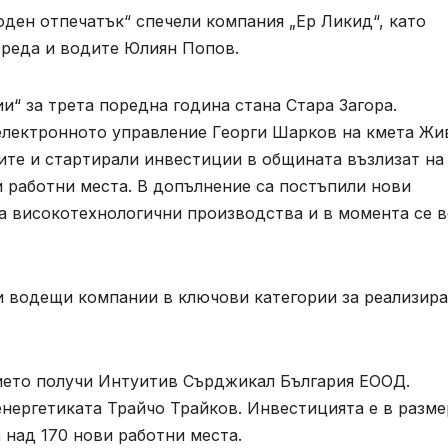
оден отпечатък“ спечели компания „Ер Ликид“, като
среда и водите Юлиян Попов.
и“ за трета поредна година стана Стара Загора.
електронното управление Георги Шарков на кмета Жи
ите и стартирали инвестиции в общината възлизат на
и работни места. В допълнение са постъпили нови
а високотехнологични производства и в момента се 
ни водещи компании в ключови категории за реализир
чието получи Интуитив Сърджикал България ЕООД.
нергетиката Трайчо Трайков. Инвестицията е в разме
 над 170 нови работни места.