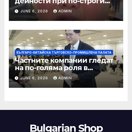
дейности при по-строги
правила за ограничаване на
JUNE 6, 2026
ADMIN
слуховете и
кибернасилниците
БЪЛГАРО-КИТАЙСКА ТЪРГОВСКО-ПРОМИШЛЕНА ПАЛАТА
Частните компании гледат
на по-голяма роля в
стратегическата
JUNE 6, 2026
ADMIN
енергетика
Bulgarian Shop