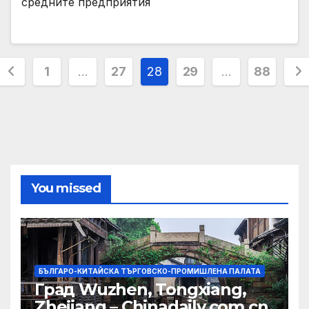
средните предприятия
Posts
1
…
27
28
29
…
88
pagination
You missed
БЪЛГАРО-КИТАЙСКА ТЪРГОВСКО-ПРОМИШЛЕНА ПАЛАТА
Град Wuzhen, Tongxiang,
Zhejiang – Chinadaily.com.cn