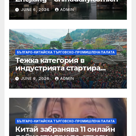
JUNE 6, 2026
ADMIN
БЪЛГАРО-КИТАЙСКА ТЪРГОВСКО-ПРОМИШЛЕНА ПАЛАТА
Тежка категория в
индустрията стартира
алианс за космическа
JUNE 6, 2026
ADMIN
слънчева енергия
БЪЛГАРО-КИТАЙСКА ТЪРГОВСКО-ПРОМИШЛЕНА ПАЛАТА
Китай забранява 11 онлайн