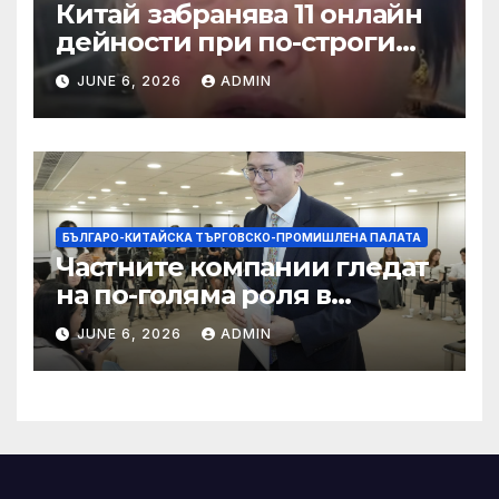
Китай забранява 11 онлайн
дейности при по-строги
правила за ограничаване на
JUNE 6, 2026
ADMIN
слуховете и
кибернасилниците
БЪЛГАРО-КИТАЙСКА ТЪРГОВСКО-ПРОМИШЛЕНА ПАЛАТА
Частните компании гледат
на по-голяма роля в
стратегическата
JUNE 6, 2026
ADMIN
енергетика