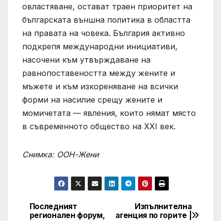
овластяване, остават траен приоритет на
българската външна политика в областта
на правата на човека. България активно
подкрепя международни инициативи,
насочени към утвърждаване на
равнопоставеността между жените и
мъжете и към изкореняване на всички
форми на насилие срещу жените и
момичетата — явления, които нямат място
в съвременното общество на XXI век.
Снимка: ООН-Жени
Последният
Изпълнителна
Post
регионален форум,
агенция по горите |