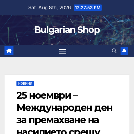
Skip
Sat. Aug 8th, 2026
12:27:54 PM
to
content
Bulgarian Shop
НОВИНИ
25 ноември –
Международен ден
за премахване на
насилието срещу