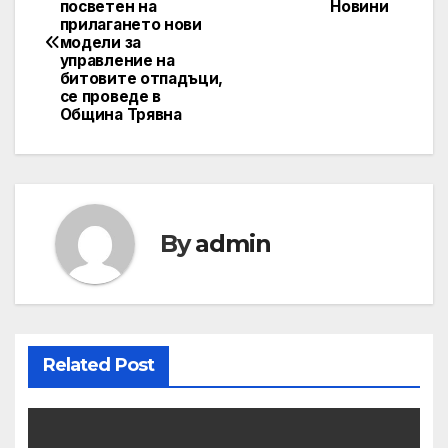
посветен на
Новини
navigation
прилагането нови
модели за
управление на
битовите отпадъци,
се проведе в
Община Трявна
By
admin
Related Post