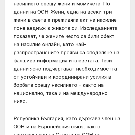
насилието срещу жени и момичета. По
данни на ООН-Жени, една на всеки три
жени в света е преживяла акт на насилие
поне веднъж в живота си. Изследванията
показват, че жените често са били обект
на насилие онлайн, като най-
разпространените прояви са споделяне на
фалшива информация и клеветата. Тези
данни ясно подчертават необходимостта
от устойчиви и координирани усилия в
борбата срещу насилието – както на
национално, така и на международно
ниво.
Република България, като държава член на
ООН и на Европейския съюз, както
настоящ член на Съвета на ООН по