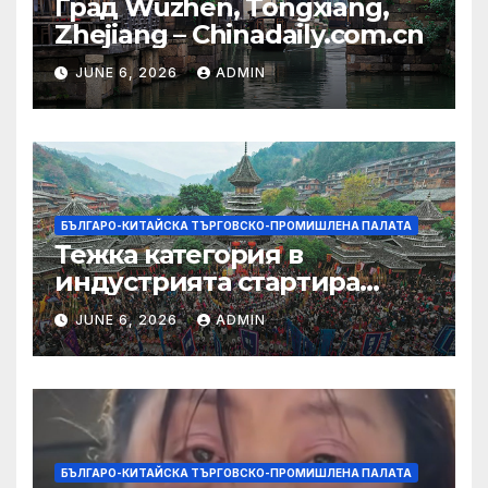
Град Wuzhen, Tongxiang,
Zhejiang – Chinadaily.com.cn
JUNE 6, 2026
ADMIN
БЪЛГАРО-КИТАЙСКА ТЪРГОВСКО-ПРОМИШЛЕНА ПАЛАТА
Тежка категория в
индустрията стартира
алианс за космическа
JUNE 6, 2026
ADMIN
слънчева енергия
БЪЛГАРО-КИТАЙСКА ТЪРГОВСКО-ПРОМИШЛЕНА ПАЛАТА