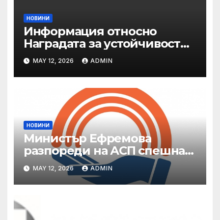
НОВИНИ
Информация относно
Наградата за устойчивост
на ОАЕ „Зайед“
MAY 12, 2026
ADMIN
НОВИНИ
Министър Ефремова
разпореди на АСП спешна
готовност за оказване на
MAY 12, 2026
ADMIN
подкрепа на пострадали от
валежи и градушки