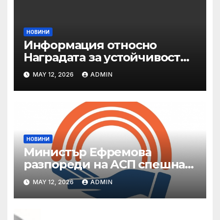
НОВИНИ
Информация относно
Наградата за устойчивост
на ОАЕ „Зайед“
MAY 12, 2026
ADMIN
НОВИНИ
Министър Ефремова
разпореди на АСП спешна
готовност за оказване на
MAY 12, 2026
ADMIN
подкрепа на пострадали от
валежи и градушки