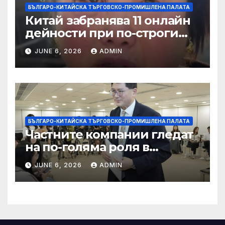
БЪЛГАРО-КИТАЙСКА ТЪРГОВСКО-ПРОМИШЛЕНА ПАЛАТА
Китай забранява 11 онлайн
дейности при по-строги
правила за ограничаване на
JUNE 6, 2026
ADMIN
слуховете и
кибернасилниците
БЪЛГАРО-КИТАЙСКА ТЪРГОВСКО-ПРОМИШЛЕНА ПАЛАТА
Частните компании гледат
на по-голяма роля в
стратегическата
JUNE 6, 2026
ADMIN
енергетика