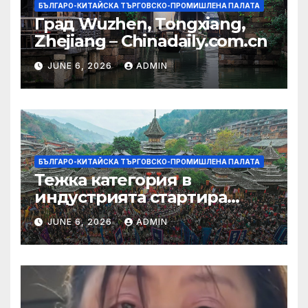
БЪЛГАРО-КИТАЙСКА ТЪРГОВСКО-ПРОМИШЛЕНА ПАЛАТА
Град Wuzhen, Tongxiang,
Zhejiang – Chinadaily.com.cn
JUNE 6, 2026
ADMIN
БЪЛГАРО-КИТАЙСКА ТЪРГОВСКО-ПРОМИШЛЕНА ПАЛАТА
Тежка категория в
индустрията стартира
алианс за космическа
JUNE 6, 2026
ADMIN
слънчева енергия