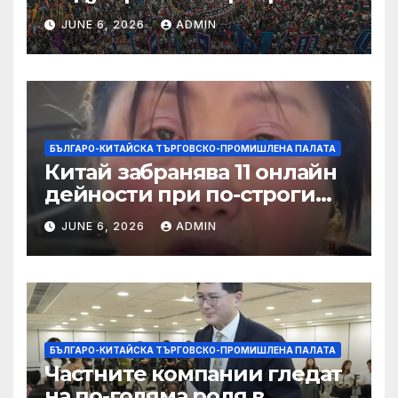
алианс за космическа
JUNE 6, 2026
ADMIN
слънчева енергия
БЪЛГАРО-КИТАЙСКА ТЪРГОВСКО-ПРОМИШЛЕНА ПАЛАТА
Китай забранява 11 онлайн
дейности при по-строги
правила за ограничаване на
JUNE 6, 2026
ADMIN
слуховете и
кибернасилниците
БЪЛГАРО-КИТАЙСКА ТЪРГОВСКО-ПРОМИШЛЕНА ПАЛАТА
Частните компании гледат
на по-голяма роля в