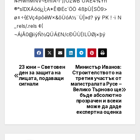
í¢HwnMÑV¬ÐnÏÃ-ì”)/ÒZwB`ÚÀË4¾Ýñ
®°sîDXÁôój¿Ì;A*Ê©Ëc´ÖÖ 4ßþÙ[SÔ9> ­
ø±÷{£Vç4pôéW×&õÙóA½¨Ù|»d? ÿÿ PK ! ·ï N
_rels/.rels ¢(
¬ÁjÃ0@ïýÑ½QÚÁ£N/cÐÛÙ[ILÛØj×þý
23 юни – Световен
Министър Иванов:
Post
ден за защита на
Строителството на
лицата, подаващи
третия участък от
navigation
сигнали
магистралата Русе –
Велико Търново ще
бъде абсолютно
прозрачен и всеки
може да даде
експертна оценка