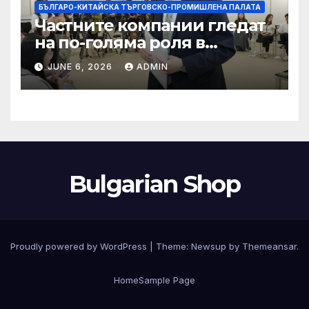
БЪЛГАРО-КИТАЙСКА ТЪРГОВСКО-ПРОМИШЛЕНА ПАЛАТА
Частните компании гледат
на по-голяма роля в
стратегическата
JUNE 6, 2026
ADMIN
енергетика
Bulgarian Shop
Proudly powered by WordPress
|
Theme:
Newsup
by
Themeansar
.
Home
Sample Page