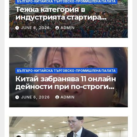
БЪЛГАРО-КИТАЙСКА ТЪРГОВСКО-ПРОМИШЛЕНА ПАЛАТА
Тежка категория в
индустрията стартира
алианс за космическа
JUNE 6, 2026
ADMIN
слънчева енергия
БЪЛГАРО-КИТАЙСКА ТЪРГОВСКО-ПРОМИШЛЕНА ПАЛАТА
Китай забранява 11 онлайн
дейности при по-строги
правила за ограничаване на
JUNE 6, 2026
ADMIN
слуховете и
кибернасилниците