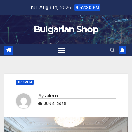
Skip
Thu. Aug 6th, 2026
6:52:31 PM
to
content
Bulgarian Shop
НОВИНИ
By
admin
JUN 4, 2025