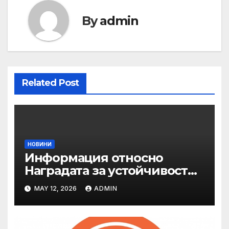
By
admin
Related Post
НОВИНИ
Информация относно
Наградата за устойчивост
на ОАЕ „Зайед“
MAY 12, 2026
ADMIN