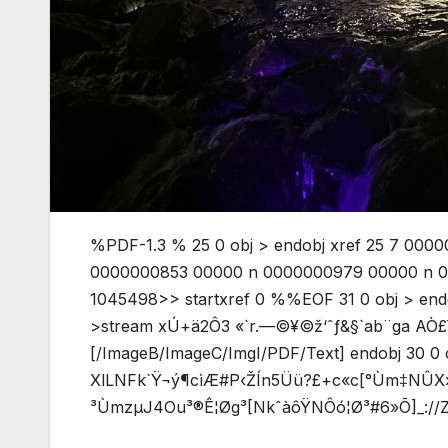
%PDF-1.3 % 25 0 obj > endobj xref 25 7 00
0000000853 00000 n 0000000979 00000 n 00
1045498>> startxref 0 %%EOF 31 0 obj > endo
>stream xÚ+ä2Ô3 «`r.—©¥©ž‘ˆƒ&§`ab¨ga AÒ£ï™
[/ImageB/ImageC/ImgI/PDF/Text] endobj 30 
XlLNFk`Ÿ¬ý¶cìÆ#P‹ŽÍn5Üü?£+c«c[°Ùm‡NÛX›
³ÙmzµJ4Ou³®Ê¦Øg³[NkˆàôŸNÔó¦Ø³#6»Õ]_://Zy