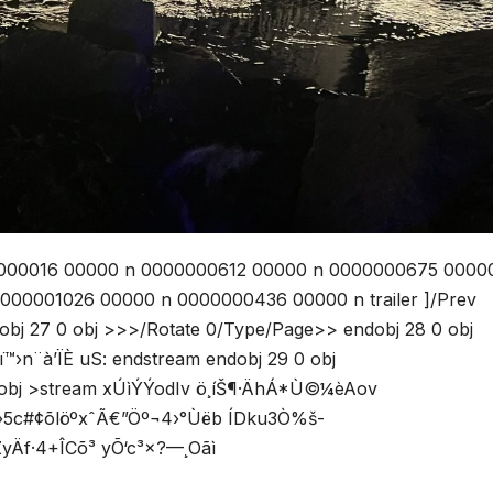
00000016 00000 n 0000000612 00000 n 0000000675 0000
00001026 00000 n 0000000436 00000 n trailer ]/Prev
bj 27 0 obj >>>/Rotate 0/Type/Page>> endobj 28 0 obj
›n¨à’ÏÈ uS: endstream endobj 29 0 obj
0 obj >stream xÚìÝÝodIv ö¸íŠ¶·ÄhÁ*Ù©¼èAov
5c#¢õlöºxˆÃ€”Öº¬4›°Ùëb ÍDku3Ò%š­
Äf·4+ÎCõ³ yÕ‘c³×?—¸Oãì