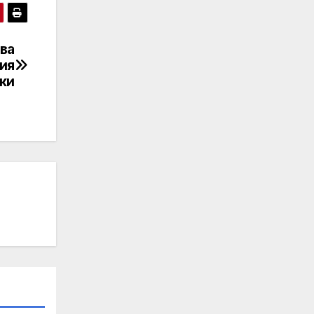
ва
ия
ки