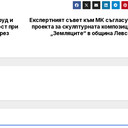
руд и
Експертният съвет към МК съгласу
ост при
проекта за скулптурната композиц
през
„Земляците“ в община Левс