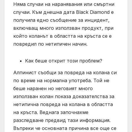
Няма случаи на наранявания или смъртни
случаи. Към днешна дата Black Diamond е
получила едно съобщение за инцидент,
включващ много използван продукт, при
който коланът в областта на кръста се е
повредил по нетипичен начин.
Как беше открит този проблем?
Алпинист съобщи за повреда на колана си
по време на нормална употреба. Той не
беше наранен но неговият много
използван колан показа доказателства за
нетипична повреда на колана в областта
на кръста. Веднага започнахме
разследване предвид тази информация.
Въпреки че основната причина все още се