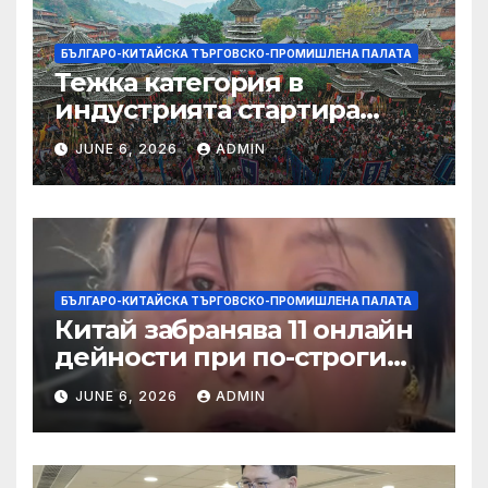
БЪЛГАРО-КИТАЙСКА ТЪРГОВСКО-ПРОМИШЛЕНА ПАЛАТА
Тежка категория в
индустрията стартира
алианс за космическа
JUNE 6, 2026
ADMIN
слънчева енергия
БЪЛГАРО-КИТАЙСКА ТЪРГОВСКО-ПРОМИШЛЕНА ПАЛАТА
Китай забранява 11 онлайн
дейности при по-строги
правила за ограничаване на
JUNE 6, 2026
ADMIN
слуховете и
кибернасилниците