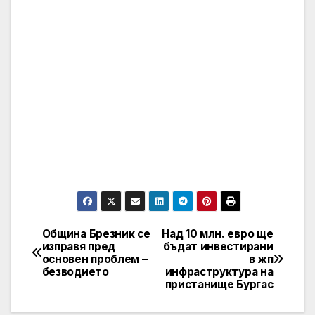
Община Брезник се
Над 10 млн. евро ще
Post
изправя пред
бъдат инвестирани
основен проблем –
в жп
navigation
безводието
инфраструктура на
пристанище Бургас