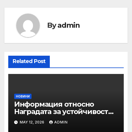
By
admin
Related Post
НОВИНИ
Информация относно
Наградата за устойчивост
на ОАЕ „Зайед“
MAY 12, 2026
ADMIN