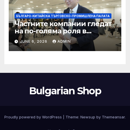
БЪЛГАРО-КИТАЙСКА ТЪРГОВСКО-ПРОМИШЛЕНА ПАЛАТА
Частните компании гледат
на по-голяма роля в
стратегическата
JUNE 6, 2026
ADMIN
енергетика
Bulgarian Shop
Proudly powered by WordPress
|
Theme:
Newsup
by
Themeansar
.