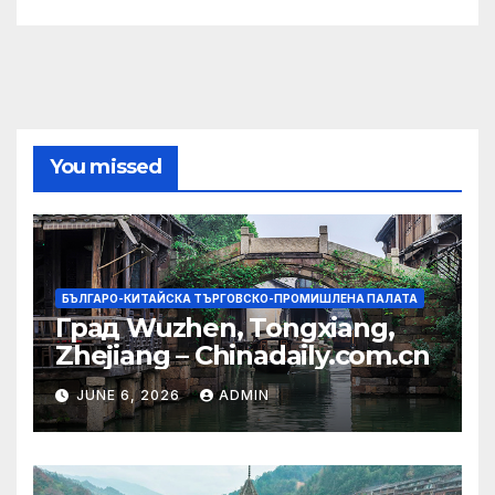
You missed
БЪЛГАРО-КИТАЙСКА ТЪРГОВСКО-ПРОМИШЛЕНА ПАЛАТА
Град Wuzhen, Tongxiang,
Zhejiang – Chinadaily.com.cn
JUNE 6, 2026
ADMIN