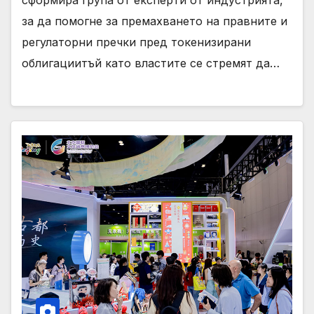
сформира група от експерти от индустрията,
за да помогне за премахването на правните и
регулаторни пречки пред токенизирани
облигациитъй като властите се стремят да…