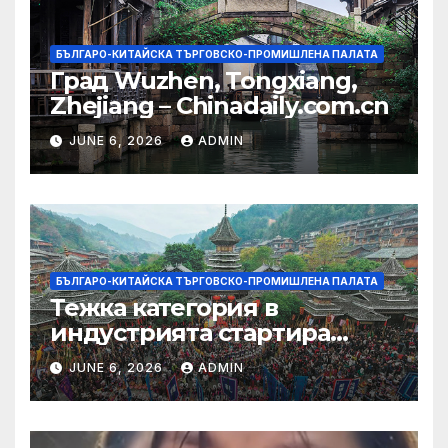
БЪЛГАРО-КИТАЙСКА ТЪРГОВСКО-ПРОМИШЛЕНА ПАЛАТА
Град Wuzhen, Tongxiang,
Zhejiang – Chinadaily.com.cn
JUNE 6, 2026
ADMIN
БЪЛГАРО-КИТАЙСКА ТЪРГОВСКО-ПРОМИШЛЕНА ПАЛАТА
Тежка категория в
индустрията стартира
алианс за космическа
JUNE 6, 2026
ADMIN
слънчева енергия