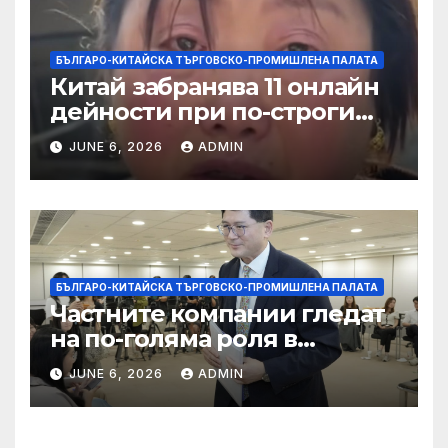
БЪЛГАРО-КИТАЙСКА ТЪРГОВСКО-ПРОМИШЛЕНА ПАЛАТА
Китай забранява 11 онлайн
дейности при по-строги
правила за ограничаване на
JUNE 6, 2026
ADMIN
слуховете и
кибернасилниците
БЪЛГАРО-КИТАЙСКА ТЪРГОВСКО-ПРОМИШЛЕНА ПАЛАТА
Частните компании гледат
на по-голяма роля в
стратегическата
JUNE 6, 2026
ADMIN
енергетика