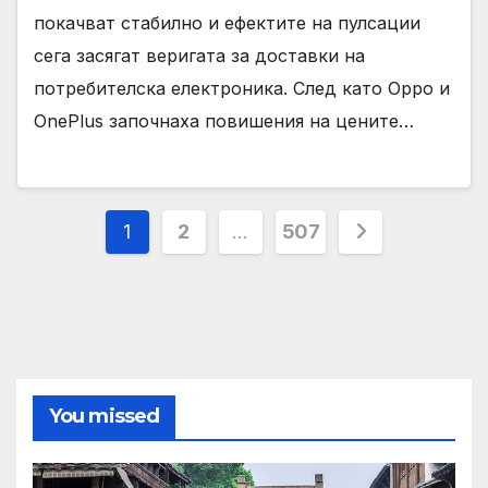
покачват стабилно и ефектите на пулсации
сега засягат веригата за доставки на
потребителска електроника. След като Oppo и
OnePlus започнаха повишения на цените…
Posts
1
2
…
507
pagination
You missed