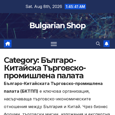
Skip
Sat. Aug 8th, 2026
1:45:42 AM
to
content
Bulgarian Shop
Category:
Българо-
Китайска Търговско-
промишлена палата
Българо-Китайската Търговско-промишлена
палата (БКТПП)
е ключова организация,
насърчаваща търговско-икономическите
отношения между България и Китай. Чрез бизнес
форуми, търговски мисии, изложения и експертна