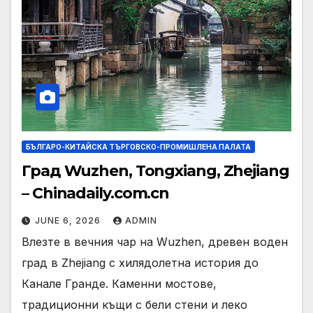
БЪЛГАРО-КИТАЙСКА ТЪРГОВСКО-ПРОМИШЛЕНА ПАЛАТА
Град Wuzhen, Tongxiang, Zhejiang
– Chinadaily.com.cn
JUNE 6, 2026
ADMIN
Влезте в вечния чар на Wuzhen, древен воден
град в Zhejiang с хилядолетна история до
Канале Гранде. Каменни мостове,
традиционни къщи с бели стени и леко