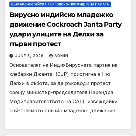
БЪЛГАРО-КИТАЙСКА ТЪРГОВСКО-ПРОМИШЛЕНА ПАЛАТА
Вирусно индийско младежко
движение Cockroach Janta Party
удари улиците на Делхи за
първи протест
JUNE 6, 2026
ADMIN
Основателят на ИндияВирусната партия на
хлебарки Джанта ⁠ (CJP) пристигна в Ню
Делхи в събота, за да ръководи протест
срещу министър-председателя Нарендра
Модиправителството на САЩ, извеждайки
най-голямото онлайн младежко движение…