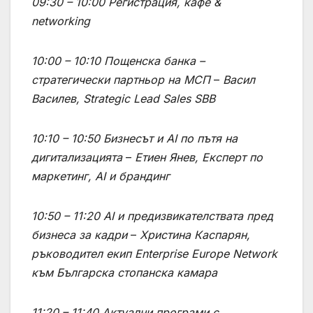
09:30 – 10:00
Регистрация, кафе &
networking
10:00 – 10:10
Пощенска банка –
стратегически партньор на МСП
–
Васил
Василев, Strategic Lead Sales SBB
10:10 – 10:50
Бизнесът и AI по пътя на
дигитализацията
–
Етиен Янев, Експерт по
маркетинг, AI и брандинг
10:50 – 11:20
AI и предизвикателствата пред
бизнеса за кадри
–
Христина Каспарян,
ръководител екип Enterprise Europe Network
към Българска стопанска камара
11:20 – 11:40
Aктуални програми с