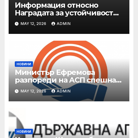
Информация относно
Наградата за устойчивост
на ОАЕ „Зайед“
MAY 12, 2026
ADMIN
НОВИНИ
Министър Ефремова
разпореди на АСП спешна
готовност за оказване на
MAY 12, 2026
ADMIN
подкрепа на пострадали от
валежи и градушки
НОВИНИ