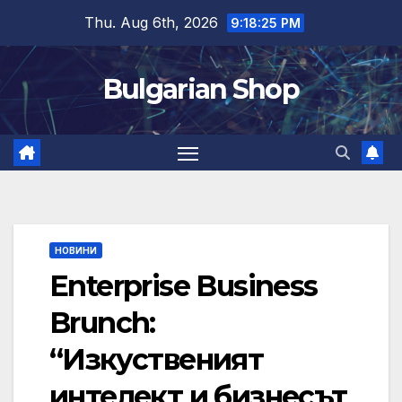
Skip
Thu. Aug 6th, 2026
9:18:25 PM
to
content
Bulgarian Shop
НОВИНИ
Enterprise Business
Brunch:
“Изкуственият
интелект и бизнесът