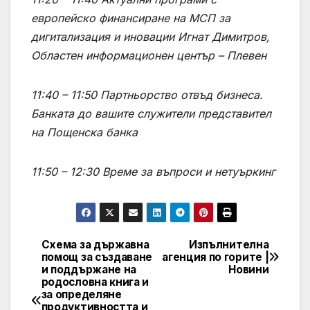
европейско финансиране на МСП за
дигитализация и иновации
Игнат Димитров,
Областен информационен център – Плевен
11:40 – 11:50
Партньорство отвъд бизнеса.
Банката до вашите служители
представител
на Пощенска банка
11:50 – 12:30
Време за въпроси и нетуъркинг
Схема за държавна
Изпълнителна
Post
помощ за създаване
агенция по горите |
и поддържане на
Новини
navigation
родословна книга и
за определяне
продуктивността и