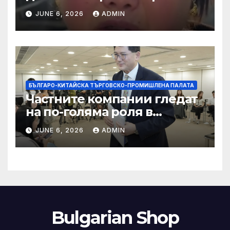
правила за ограничаване на
JUNE 6, 2026
ADMIN
слуховете и
кибернасилниците
БЪЛГАРО-КИТАЙСКА ТЪРГОВСКО-ПРОМИШЛЕНА ПАЛАТА
Частните компании гледат
на по-голяма роля в
стратегическата
JUNE 6, 2026
ADMIN
енергетика
Bulgarian Shop