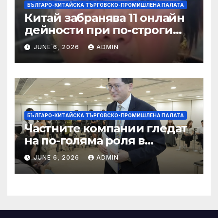
БЪЛГАРО-КИТАЙСКА ТЪРГОВСКО-ПРОМИШЛЕНА ПАЛАТА
Китай забранява 11 онлайн
дейности при по-строги
правила за ограничаване на
JUNE 6, 2026
ADMIN
слуховете и
кибернасилниците
БЪЛГАРО-КИТАЙСКА ТЪРГОВСКО-ПРОМИШЛЕНА ПАЛАТА
Частните компании гледат
на по-голяма роля в
стратегическата
JUNE 6, 2026
ADMIN
енергетика