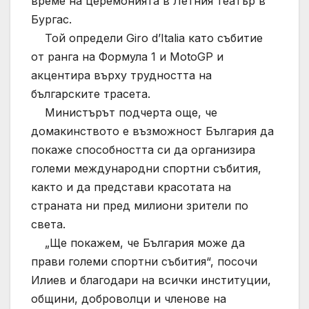
време на церемонията в Летния театър в
Бургас.
Той определи Giro d’Italia като събитие
от ранга на Формула 1 и MotoGP и
акцентира върху трудността на
българските трасета.
Министърът подчерта още, че
домакинството е възможност България да
покаже способността си да организира
големи международни спортни събития,
както и да представи красотата на
страната ни пред милиони зрители по
света.
„Ще покажем, че България може да
прави големи спортни събития“, посочи
Илиев и благодари на всички институции,
общини, доброволци и членове на