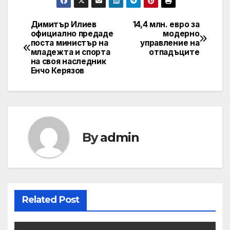
Димитър Илиев
14,4 млн. евро за
Post
официално предаде
модерно
поста министър на
управление на
navigation
младежта и спорта
отпадъците
на своя наследник
Енчо Керязов
By
admin
Related Post