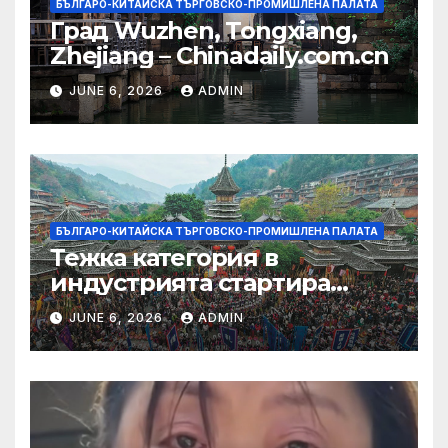
БЪЛГАРО-КИТАЙСКА ТЪРГОВСКО-ПРОМИШЛЕНА ПАЛАТА
Град Wuzhen, Tongxiang,
Zhejiang – Chinadaily.com.cn
JUNE 6, 2026
ADMIN
БЪЛГАРО-КИТАЙСКА ТЪРГОВСКО-ПРОМИШЛЕНА ПАЛАТА
Тежка категория в
индустрията стартира
алианс за космическа
JUNE 6, 2026
ADMIN
слънчева енергия