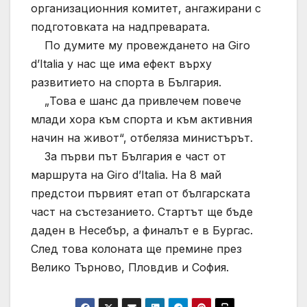
организационния комитет, ангажирани с
подготовката на надпреварата.
По думите му провеждането на Giro
d’Italia у нас ще има ефект върху
развитието на спорта в България.
„Това е шанс да привлечем повече
млади хора към спорта и към активния
начин на живот“, отбеляза министърът.
За първи път България е част от
маршрута на Giro d’Italia. На 8 май
предстои първият етап от българската
част на състезанието. Стартът ще бъде
даден в Несебър, а финалът е в Бургас.
След това колоната ще премине през
Велико Търново, Пловдив и София.