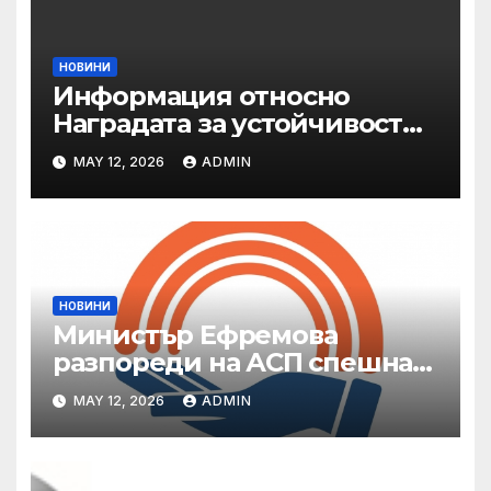
НОВИНИ
Информация относно
Наградата за устойчивост
на ОАЕ „Зайед“
MAY 12, 2026
ADMIN
НОВИНИ
Министър Ефремова
разпореди на АСП спешна
готовност за оказване на
MAY 12, 2026
ADMIN
подкрепа на пострадали от
валежи и градушки