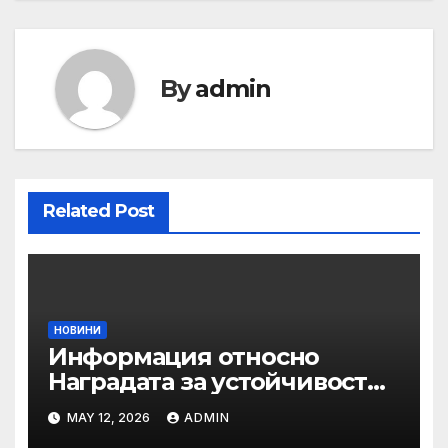
By
admin
Related Post
НОВИНИ
Информация относно
Наградата за устойчивост
на ОАЕ „Зайед“
MAY 12, 2026
ADMIN