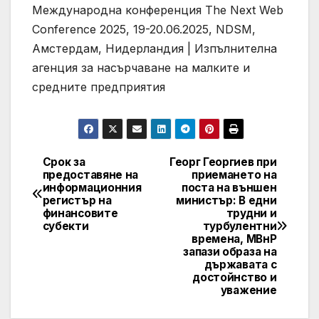
Mеждународна конференция The Next Web
Conference 2025, 19-20.06.2025, NDSM,
Амстердам, Нидерландия | Изпълнителна
агенция за насърчаване на малките и
средните предприятия
Срок за
Георг Георгиев при
Post
предоставяне на
приемането на
информационния
поста на външен
navigation
регистър на
министър: В едни
финансовите
трудни и
субекти
турбулентни
времена, МВнР
запази образа на
държавата с
достойнство и
уважение