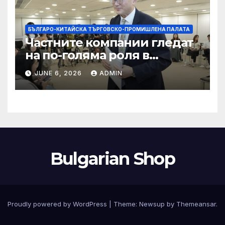
БЪЛГАРО-КИТАЙСКА ТЪРГОВСКО-ПРОМИШЛЕНА ПАЛАТА
Частните компании гледат
на по-голяма роля в
стратегическата
JUNE 6, 2026
ADMIN
енергетика
Bulgarian Shop
Proudly powered by WordPress
|
Theme:
Newsup
by
Themeansar
.