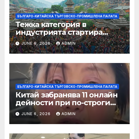
БЪЛГАРО-КИТАЙСКА ТЪРГОВСКО-ПРОМИШЛЕНА ПАЛАТА
Тежка категория в
индустрията стартира
алианс за космическа
JUNE 6, 2026
ADMIN
слънчева енергия
БЪЛГАРО-КИТАЙСКА ТЪРГОВСКО-ПРОМИШЛЕНА ПАЛАТА
Китай забранява 11 онлайн
дейности при по-строги
правила за ограничаване на
JUNE 6, 2026
ADMIN
слуховете и
кибернасилниците