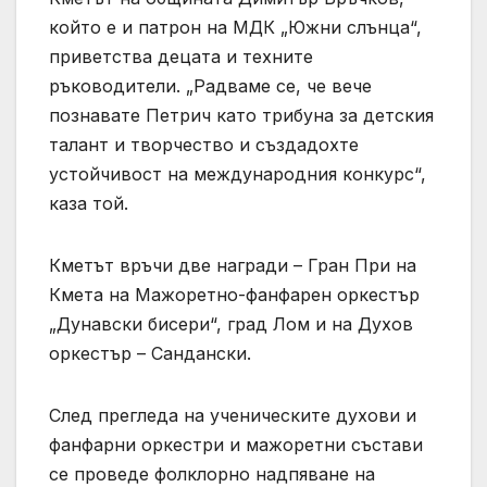
който е и патрон на МДК „Южни слънца“,
приветства децата и техните
ръководители. „Радваме се, че вече
познавате Петрич като трибуна за детския
талант и творчество и създадохте
устойчивост на международния конкурс“,
каза той.
Кметът връчи две награди – Гран При на
Кмета на Мажоретно-фанфарен оркестър
„Дунавски бисери“, град Лом и на Духов
оркестър – Сандански.
След прегледа на ученическите духови и
фанфарни оркестри и мажоретни състави
се проведе фолклорно надпяване на