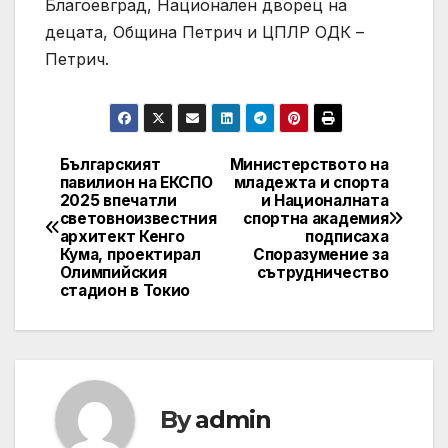
Благоевград, Национален дворец на
децата, Община Петрич и ЦПЛР ОДК –
Петрич.
Българският
Министерството на
Post
павилион на ЕКСПО
младежта и спорта
2025 впечатли
и Националната
navigation
световноизвестния
спортна академия
архитект Кенго
подписаха
Кума, проектирал
Споразумение за
Олимпийския
сътрудничество
стадион в Токио
By
admin