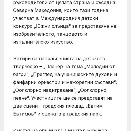
ръководители от цялата страна и съседна
Северна Македония, които тази година
участват в Международния детски
конкурс „Южни слънца“ за представяне на
изобразителното, танцовото и
изпълнителско изкуство.
Четири са направленията на детското
творческо – „Пленер на тема „Мелодии от
багри“; „Преглед на ученическите духови и
фанфарни оркестри и мажоретни състави“;
„Фолклорно надиграване“; „Фолклорно
пеене“. Участниците ще се представят на
две сцени – градския площад „Евтим
Евтимов“ и сцената в градския парк.
Кметът на общината Димитър Бръчков,