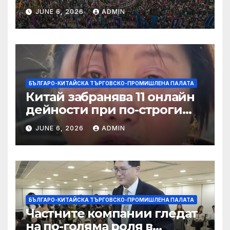
алианс за космическа
JUNE 6, 2026
ADMIN
слънчева енергия
БЪЛГАРО-КИТАЙСКА ТЪРГОВСКО-ПРОМИШЛЕНА ПАЛАТА
Китай забранява 11 онлайн
дейности при по-строги
правила за ограничаване на
JUNE 6, 2026
ADMIN
слуховете и
кибернасилниците
БЪЛГАРО-КИТАЙСКА ТЪРГОВСКО-ПРОМИШЛЕНА ПАЛАТА
Частните компании гледат
на по-голяма роля в