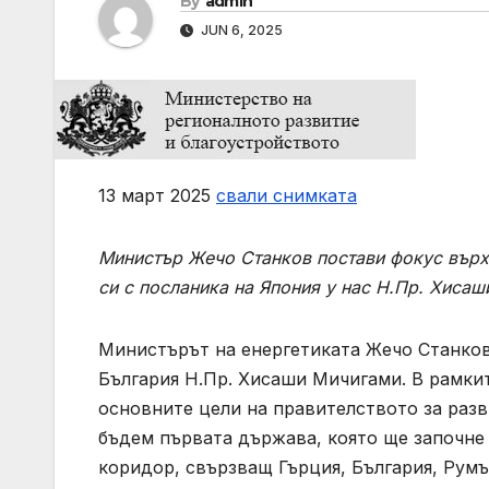
By
admin
JUN 6, 2025
13 март 2025
свали снимката
Министър Жечо Станков постави фокус върху
си с посланика на Япония у нас Н.Пр. Хиса
Министърът на енергетиката Жечо Станков
България Н.Пр. Хисаши Мичигами. В рамки
основните цели на правителството за разв
бъдем първата държава, която ще започне 
коридор, свързващ Гърция, България, Румъ