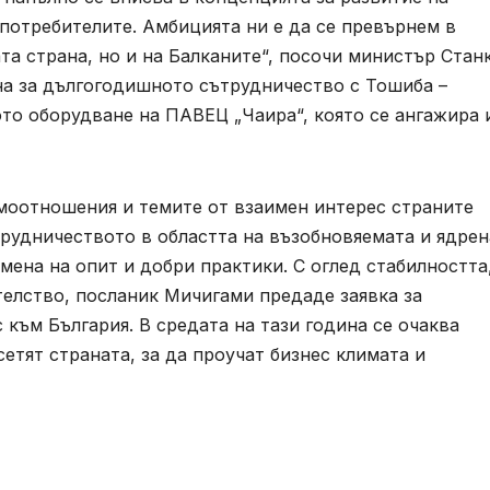
потребителите. Амбицията ни е да се превърнем в
а страна, но и на Балканите“, посочи министър Стан
на за дългогодишното сътрудничество с Тошиба –
то оборудване на ПАВЕЦ „Чаира“, която се ангажира 
моотношения и темите от взаимен интерес страните
трудничеството в областта на възобновяемата и ядрен
мена на опит и добри практики. С оглед стабилността
телство, посланик Мичигами предаде заявка за
 към България. В средата на тази година се очаква
етят страната, за да проучат бизнес климата и