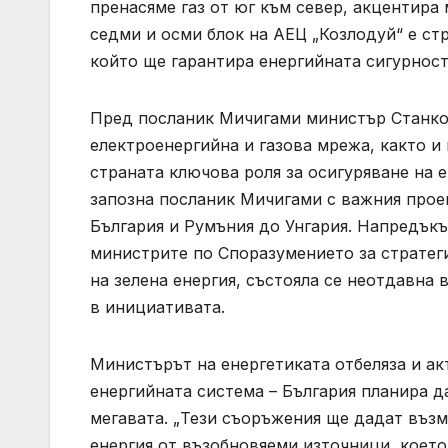
пренасяме газ от юг към север, акцентира
седми и осми блок на АЕЦ „Козлодуй“ е стр
който ще гарантира енергийната сигурност
Пред посланик Мичигами министър Станков
електроенергийна и газова мрежа, както и
страната ключова роля за осигуряване на 
запозна посланик Мичигами с важния проек
България и Румъния до Унгария. Напредъкъ
министрите по Споразумението за стратеги
на зелена енергия, състояла се неотдавна 
в инициативата.
Министърът на енергетиката отбеляза и ак
енергийната система – България планира д
мегавата. „Тези съоръжения ще дадат въз
енергия от възобновяеми източници, което