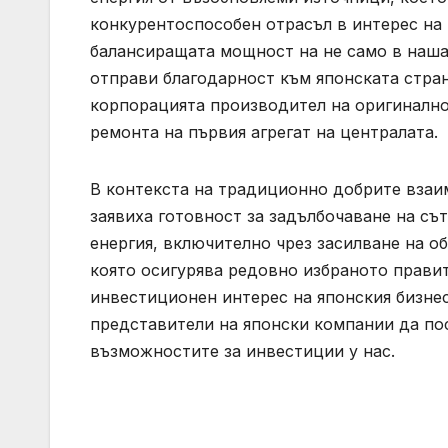
конкурентоспособен отрасъл в интерес на 
балансиращата мощност на не само в нашат
отправи благодарност към японската стра
корпорацията производител на оригинално
ремонта на първия агрегат на централата.
В контекста на традиционно добрите взаи
заявиха готовност за задълбочаване на съ
енергия, включително чрез засилване на об
която осигурява редовно избраното прави
инвестиционен интерес на японския бизнес
представители на японски компании да пос
възможностите за инвестиции у нас.