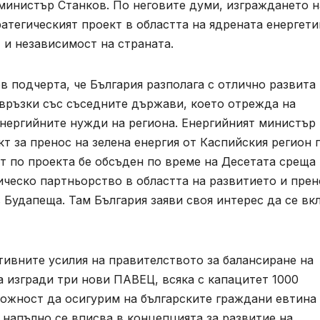
 министър Станков. По неговите думи, изграждането н
атегическият проект в областта на ядрената енергети
 и независимост на страната.
 подчерта, че България разполага с отлично развита
 връзки със съседните държави, което отрежда на
енергийните нужди на региона. Енергийният министър
т за пренос на зелена енергия от Каспийския регион 
т по проекта бе обсъден по време на Десетата среща
ческо партньорство в областта на развитието и прен
в Будапеща. Там България заяви своя интерес да се в
тивните усилия на правителството за балансиране на
а изгради три нови ПАВЕЦ, всяка с капацитет 1000
можност да осигурим на българските граждани евтина
 напълно се вписва в концепцията за развитие на