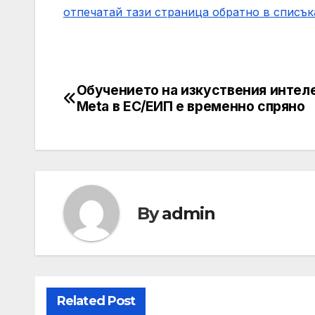
отпечатай тази страница
обратно в списък
Обучението на изкуствения интеле
Post
Meta в ЕС/ЕИП е временно спряно
navigation
By
admin
Related Post