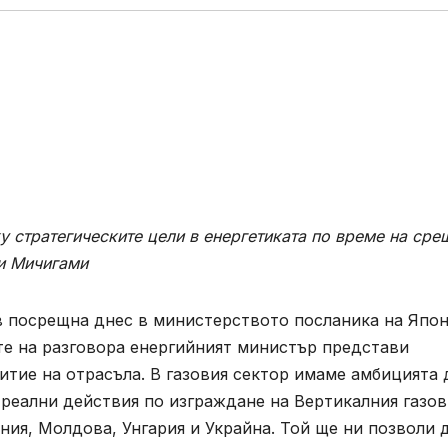
 стратегическите цели в енергетиката по време на сре
ши Мичигами
 посрещна днес в министерството посланика на Япон
те на разговора енергийният министър представи
итие на отрасъла. В газовия сектор имаме амбицията 
реални действия по изграждане на Вертикалния газов
ния, Молдова, Унгария и Украйна. Той ще ни позволи 