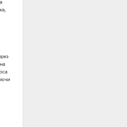
а
ка,
през
 на
оса
ключи