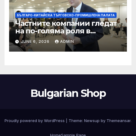
БЪЛГАРО-КИТАЙСКА ТЪРГОВСКО-ПРОМИШЛЕНА ПАЛАТА
Частните компании гледат
на по-голяма роля в
стратегическата
JUNE 6, 2026
ADMIN
енергетика
Bulgarian Shop
Proudly powered by WordPress
|
Theme:
Newsup
by
Themeansar
.
Home
Sample Page