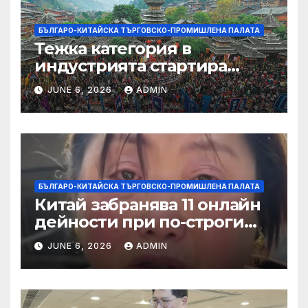
БЪЛГАРО-КИТАЙСКА ТЪРГОВСКО-ПРОМИШЛЕНА ПАЛАТА
Тежка категория в
индустрията стартира
алианс за космическа
JUNE 6, 2026
ADMIN
слънчева енергия
БЪЛГАРО-КИТАЙСКА ТЪРГОВСКО-ПРОМИШЛЕНА ПАЛАТА
Китай забранява 11 онлайн
дейности при по-строги
правила за ограничаване на
JUNE 6, 2026
ADMIN
слуховете и
кибернасилниците