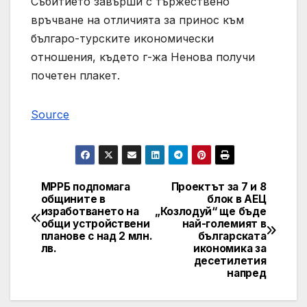
Събитието завърши с тържествено
връчване на отличията за принос към
българо-турските икономически
отношения, където г-жа Ненова получи
почетен плакет.
Source
МРРБ подпомага
Проектът за 7 и 8
Post
общините в
блок в АЕЦ
изработването на
„Козлодуй“ ще бъде
navigation
общи устройствени
най-големият в
планове с над 2 млн.
българската
лв.
икономика за
десетилетия
напред