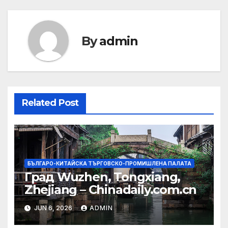
By
admin
Related Post
БЪЛГАРО-КИТАЙСКА ТЪРГОВСКО-ПРОМИШЛЕНА ПАЛАТА
Град Wuzhen, Tongxiang,
Zhejiang – Chinadaily.com.cn
JUN 6, 2026
ADMIN