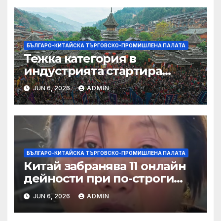
БЪЛГАРО-КИТАЙСКА ТЪРГОВСКО-ПРОМИШЛЕНА ПАЛАТА
Тежка категория в
индустрията стартира
алианс за космическа
JUN 6, 2026
ADMIN
слънчева енергия
БЪЛГАРО-КИТАЙСКА ТЪРГОВСКО-ПРОМИШЛЕНА ПАЛАТА
Китай забранява 11 онлайн
дейности при по-строги
правила за ограничаване на
JUN 6, 2026
ADMIN
слуховете и
кибернасилниците