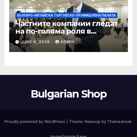
БЪЛГАРО-КИТАЙСКА ТЪРГОВСКО-ПРОМИШЛЕНА ПАЛАТА
Частните компании гледат
на по-голяма роля в
стратегическата
JUNE 6, 2026
ADMIN
енергетика
Bulgarian Shop
Proudly powered by WordPress
|
Theme:
Newsup
by
Themeansar
.
Home
Sample Page