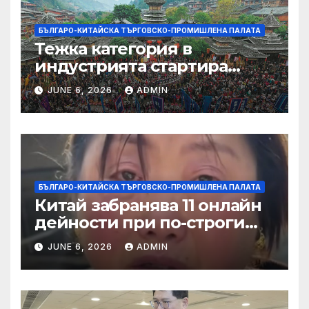
БЪЛГАРО-КИТАЙСКА ТЪРГОВСКО-ПРОМИШЛЕНА ПАЛАТА
Тежка категория в
индустрията стартира
алианс за космическа
JUNE 6, 2026
ADMIN
слънчева енергия
БЪЛГАРО-КИТАЙСКА ТЪРГОВСКО-ПРОМИШЛЕНА ПАЛАТА
Китай забранява 11 онлайн
дейности при по-строги
правила за ограничаване на
JUNE 6, 2026
ADMIN
слуховете и
кибернасилниците