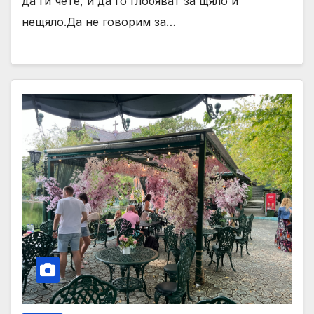
да ги чете, и да го глобяват за щяло и
нещяло.Да не говорим за…