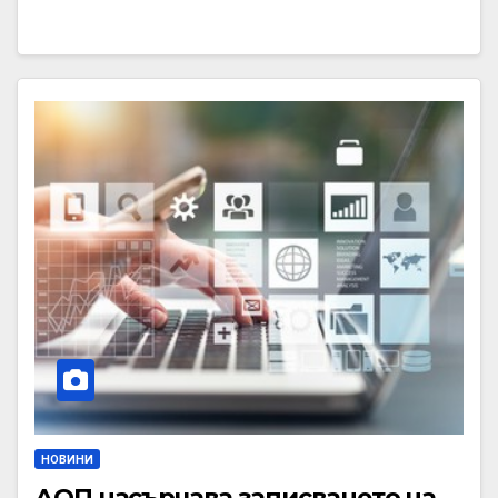
НОВИНИ
АОП насърчава записването на