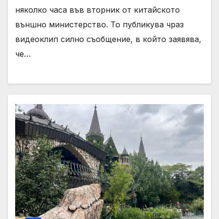
няколко часа във вторник от китайското
външно министерство. То публикува чраз
видеоклип силно съобщение, в който заявява,
че…