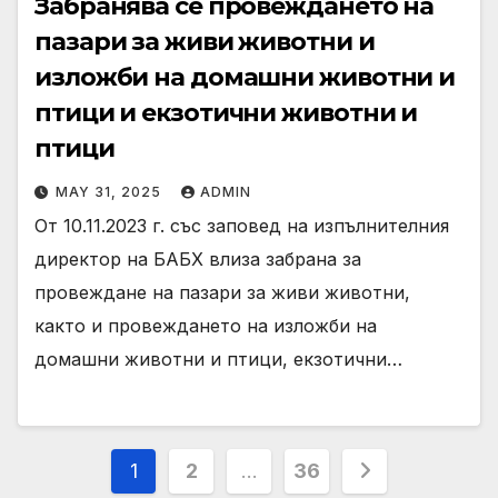
Забранява се провеждането на
пазари за живи животни и
изложби на домашни животни и
птици и екзотични животни и
птици
MAY 31, 2025
ADMIN
От 10.11.2023 г. със заповед на изпълнителния
директор на БАБХ влиза забрана за
провеждане на пазари за живи животни,
както и провеждането на изложби на
домашни животни и птици, екзотични…
Posts
1
2
…
36