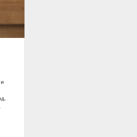
 и
рд.
.