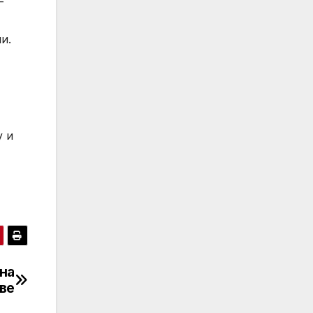
-
ни.
у и
 на
ве