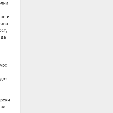
олни
 но и
гона
ост,
 да
сурс
ъдат
арски
 на