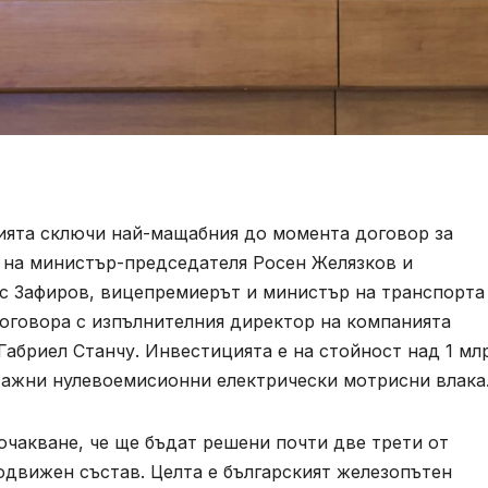
ията сключи най-мащабния до момента договор за
о на министър-председателя Росен Желязков и
с Зафиров, вицепремиерът и министър на транспорта
оговора с изпълнителния директор на компанията
Габриел Станчу. Инвестицията е на стойност над 1 мл
тажни нулевоемисионни електрически мотрисни влака
чакване, че ще бъдат решени почти две трети от
одвижен състав. Целта е българският железопътен