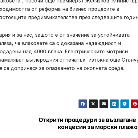
лаковете“, посочи още премиерът Желязков. Министър
ходимостта от реформа на бизнес процесите в
едстоящите предизвикателства през следващите годи
рия и за нас, защото е от значение за устойчивата
еляза, че влаковете са с доказана надеждност и
родадени над 4000 влака. Електрическите мотриси
намаляват въглеродния отпечатък, изтъкна още Станч
я се допринася за опазването на околната среда.
Открити процедури за възлагане
концесии за морски плажо