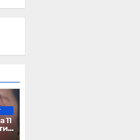
-
 11
ти