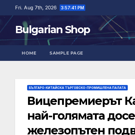
Skip
Fri. Aug 7th, 2026
3:57:42 PM
to
content
Bulgarian Shop
HOME
SAMPLE PAGE
БЪЛГАРО-КИТАЙСКА ТЪРГОВСКО-ПРОМИШЛЕНА ПАЛАТА
Вицепремиерът К
най-голямата досе
железопътен подв