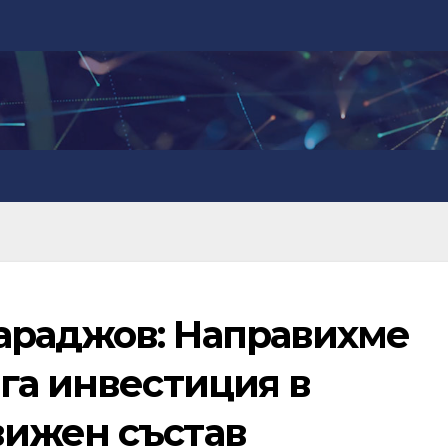
араджов: Направихме
га инвестиция в
ижен състав