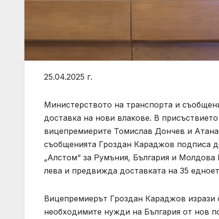
25.04.2025 г.
Министерството на транспорта и съобщен
доставка на нови влакове. В присъствиет
вицепремиерите Томислав Дончев и Атана
съобщенията Гроздан Караджов подписа д
„Алстом“ за Румъния, България и Молдова 
лева и предвижда доставката на 35 едное
Вицепремиерът Гроздан Караджов изрази о
необходимите нужди на България от нов п