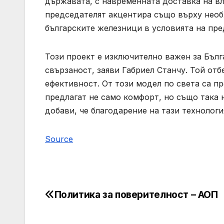
държавата, с навременната доставка на в
председателят акцентира също върху необ
българските железници в условията на пр
Този проект е изключително важен за Бълга
свързаност, заяви Габриел Станчу. Той отб
ефективност. От този модел по света са п
предлагат не само комфорт, но също така 
добави, че благодарение на тази технологи
Source
Политика за поверителност – АОП
Post
navigation