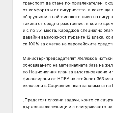
транспорт да стане по-привлекателен, око
от комфорта и от сигурността, в която ще
оборудвани с най-високото ниво на сигурн
такива от средно разстояние, в които врем
и с по 351 места. Караджов специално бла
давайки възможност първите 12 влака, кои
са 100% за сметка на европейските средст
Министър-председателят Желязков изтъкна,
обновяването на материалната база на жел
по Националния план за възстановяване и 
финансирани от НПВУ на стойност 363 млн. 
включени в Социалния план за климата на 
„Предстоят сложни задачи, които са свърз
държавни железници и с осигуряването на