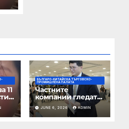
а
цит
О-
БЪЛГАРО-КИТАЙСКА ТЪРГОВСКО-
ПРОМИШЛЕНА ПАЛАТА
а 11
Частните
сти
компании гледат
на по-голяма роля
N
JUNE 6, 2026
ADMIN
в стратегическата
на
енергетика