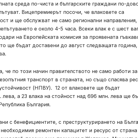
лната среда по-чиста и българските граждани по-дов
 пътуват. Вицепремиерът посочи, че влаковете са
ост и ще обслужват не само регионални направления,
епътуването е около 4-5 часа. Всеки влак е с шест ва
годари на Европейската комисия за проявената гъвкав
то ще бъдат доставени до август следващата година,
ва.
 че по този начин правителството не само работи за
езопътния транспорт в страната, но също спасява ре
устойчивост (НПВУ). 12 от влаковете ще бъдат
лева, а 23 влака на стойност над 696 млн. лева ще б
Република България.
ани с бенефициентите, с преструктурирането на Бълг
 необходимия ремонтен капацитет и ресурс от страна