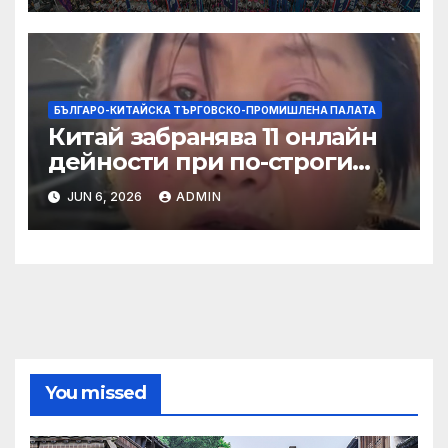
БЪЛГАРО-КИТАЙСКА ТЪРГОВСКО-ПРОМИШЛЕНА ПАЛАТА
Китай забранява 11 онлайн
дейности при по-строги
правила за ограничаване на
JUN 6, 2026
ADMIN
слуховете и
кибернасилниците
You missed