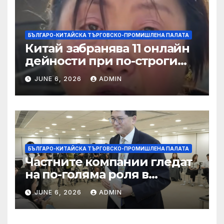
БЪЛГАРО-КИТАЙСКА ТЪРГОВСКО-ПРОМИШЛЕНА ПАЛАТА
Китай забранява 11 онлайн
дейности при по-строги
правила за ограничаване на
JUNE 6, 2026
ADMIN
слуховете и
кибернасилниците
БЪЛГАРО-КИТАЙСКА ТЪРГОВСКО-ПРОМИШЛЕНА ПАЛАТА
Частните компании гледат
на по-голяма роля в
стратегическата
JUNE 6, 2026
ADMIN
енергетика