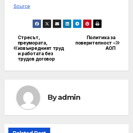
Source
Стресът,
Политика за
Post
преумората,
поверителност –
извънредният труд
АОП
navigation
и работата без
трудов договор
By
admin