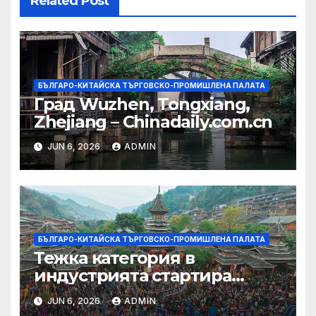
Related Post
БЪЛГАРО-КИТАЙСКА ТЪРГОВСКО-ПРОМИШЛЕНА ПАЛАТА
Град Wuzhen, Tongxiang,
Zhejiang – Chinadaily.com.cn
JUN 6, 2026
ADMIN
БЪЛГАРО-КИТАЙСКА ТЪРГОВСКО-ПРОМИШЛЕНА ПАЛАТА
Тежка категория в
индустрията стартира
алианс за космическа
JUN 6, 2026
ADMIN
слънчева енергия