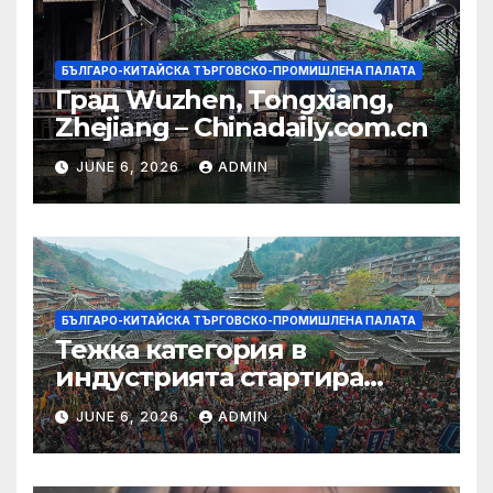
БЪЛГАРО-КИТАЙСКА ТЪРГОВСКО-ПРОМИШЛЕНА ПАЛАТА
Град Wuzhen, Tongxiang,
Zhejiang – Chinadaily.com.cn
JUNE 6, 2026
ADMIN
БЪЛГАРО-КИТАЙСКА ТЪРГОВСКО-ПРОМИШЛЕНА ПАЛАТА
Тежка категория в
индустрията стартира
алианс за космическа
JUNE 6, 2026
ADMIN
слънчева енергия