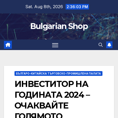
Skip
Sat. Aug 8th, 2026
2:36:03 PM
to
content
Bulgarian Shop
БЪЛГАРО-КИТАЙСКА ТЪРГОВСКО-ПРОМИШЛЕНА ПАЛАТА
ИНВЕСТИТОР НА
ГОДИНАТА 2024 –
ОЧАКВАЙТЕ
ГОЛЯМОТО