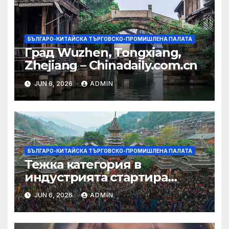
БЪЛГАРО-КИТАЙСКА ТЪРГОВСКО-ПРОМИШЛЕНА ПАЛАТА
Град Wuzhen, Tongxiang,
Zhejiang – Chinadaily.com.cn
JUN 6, 2026
ADMIN
БЪЛГАРО-КИТАЙСКА ТЪРГОВСКО-ПРОМИШЛЕНА ПАЛАТА
Тежка категория в
индустрията стартира
алианс за космическа
JUN 6, 2026
ADMIN
слънчева енергия