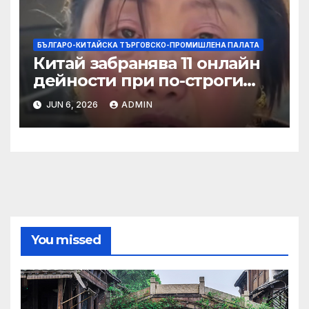
БЪЛГАРО-КИТАЙСКА ТЪРГОВСКО-ПРОМИШЛЕНА ПАЛАТА
Китай забранява 11 онлайн
дейности при по-строги
правила за ограничаване на
JUN 6, 2026
ADMIN
слуховете и
кибернасилниците
You missed