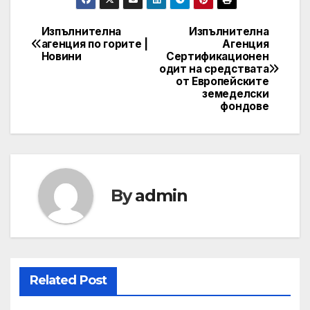
Изпълнителна
Изпълнителна
Post
агенция по горите |
Агенция
Новини
Сертификационен
navigation
одит на средствата
от Европейските
земеделски
фондове
By
admin
Related Post