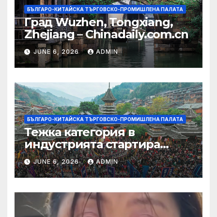
БЪЛГАРО-КИТАЙСКА ТЪРГОВСКО-ПРОМИШЛЕНА ПАЛАТА
Град Wuzhen, Tongxiang,
Zhejiang – Chinadaily.com.cn
JUNE 6, 2026
ADMIN
БЪЛГАРО-КИТАЙСКА ТЪРГОВСКО-ПРОМИШЛЕНА ПАЛАТА
Тежка категория в
индустрията стартира
алианс за космическа
JUNE 6, 2026
ADMIN
слънчева енергия