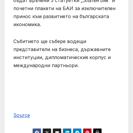
бъдат връчени 5 статуетки
„Златен бик“
и
почетни плакети на БАИ за изключителен
принос към развитието на българската
икономика.
Събитието ще събере водещи
представители на бизнеса, държавните
институции, дипломатическия корпус и
международни партньори.
Source