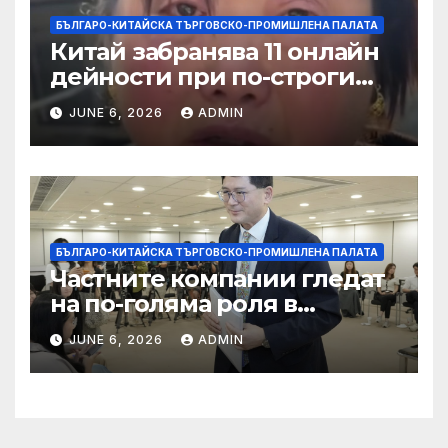
БЪЛГАРО-КИТАЙСКА ТЪРГОВСКО-ПРОМИШЛЕНА ПАЛАТА
Китай забранява 11 онлайн
дейности при по-строги
правила за ограничаване на
JUNE 6, 2026
ADMIN
слуховете и
кибернасилниците
БЪЛГАРО-КИТАЙСКА ТЪРГОВСКО-ПРОМИШЛЕНА ПАЛАТА
Частните компании гледат
на по-голяма роля в
стратегическата
JUNE 6, 2026
ADMIN
енергетика