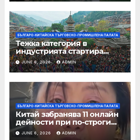
БЪЛГАРО-КИТАЙСКА ТЪРГОВСКО-ПРОМИШЛЕНА ПАЛАТА
Тежка категория в
индустрията стартира
алианс за космическа
JUNE 6, 2026
ADMIN
слънчева енергия
БЪЛГАРО-КИТАЙСКА ТЪРГОВСКО-ПРОМИШЛЕНА ПАЛАТА
Китай забранява 11 онлайн
дейности при по-строги
правила за ограничаване на
JUNE 6, 2026
ADMIN
слуховете и