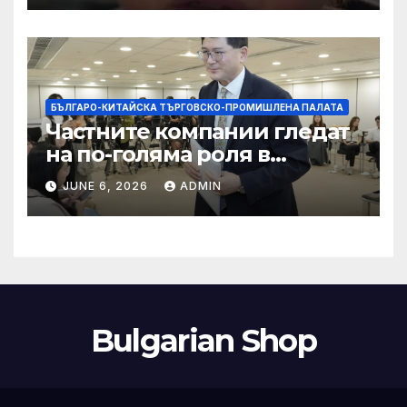
кибернасилниците
БЪЛГАРО-КИТАЙСКА ТЪРГОВСКО-ПРОМИШЛЕНА ПАЛАТА
Частните компании гледат
на по-голяма роля в
стратегическата
JUNE 6, 2026
ADMIN
енергетика
Bulgarian Shop