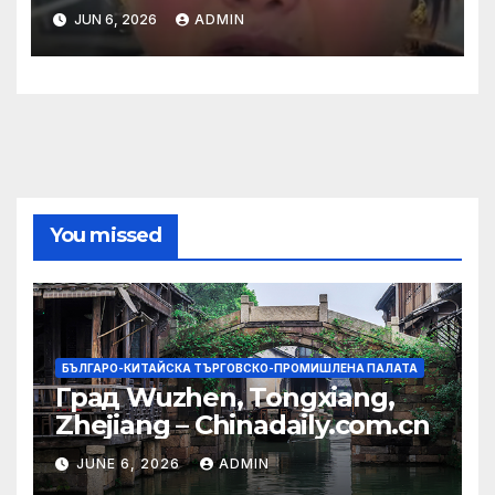
правила за ограничаване на
JUN 6, 2026
ADMIN
слуховете и
кибернасилниците
You missed
БЪЛГАРО-КИТАЙСКА ТЪРГОВСКО-ПРОМИШЛЕНА ПАЛАТА
Град Wuzhen, Tongxiang,
Zhejiang – Chinadaily.com.cn
JUNE 6, 2026
ADMIN