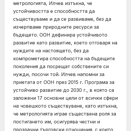
метрологията, Илчев изтъкна, че
устойчивостта е способността да
съществуваме и да се развиваме, без да
изчерпваме природните ресурси за
бъдещето. ООН дефинира устойчивото
развитие като развитие, което отговаря на
нуждите на настоящето, без да
компрометира способността на бъдещите
поколения да посрещат собствените си
нужди, посочи той. Илчев напомни за
приетата от ООН през 2015 г. Програма за
устойчиво развитие до 2030 г., в която са
заложени 17 основни цели от всички сфери
на човешкото съществуване, като изтъкна,
че метрологията играе съществена роля за
постигането им, осигурява честни и
прозрачни търговски отношения, с които