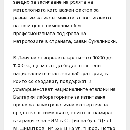
заедно за засилване на ролята на
метрологията като важен фактор за
развитие на икономиката, а постигането
на тази цел е немислимо без
професионалната подкрепа на
метролозите в страната, заяви Сукалински.
В Деня на отворените врати – от 10:00 до
12:00 ч., ще могат да бъдат посетени
националните еталонни лаборатории, в
които се създават, поддържат и
усъвършенстват националните еталони на
България; лабораториите за изпитване,
проверка и метрологична експертиза на
средства за измерване, които се намират
в сградите на БИМ в София на бул. “Д-р Г.
М. Димитров” № 52Б и на ул. “Проф. Петър