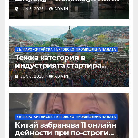
JUN 6, 2026
ADMIN
БЪЛГАРО-КИТАЙСКА ТЪРГОВСКО-ПРОМИШЛЕНА ПАЛАТА
Тежка категория в
индустрията стартира
алианс за космическа
JUN 6, 2026
ADMIN
слънчева енергия
БЪЛГАРО-КИТАЙСКА ТЪРГОВСКО-ПРОМИШЛЕНА ПАЛАТА
Китай забранява 11 онлайн
дейности при по-строги