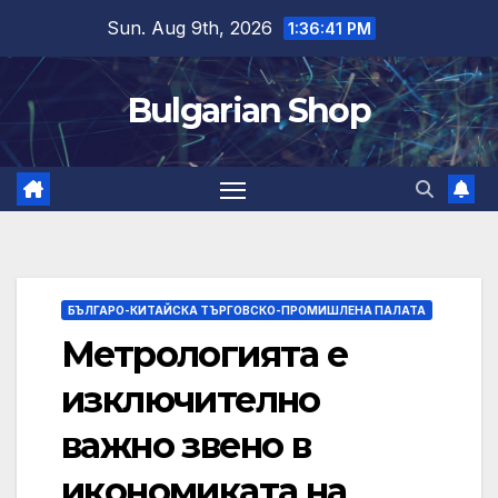
Skip
Sun. Aug 9th, 2026
1:36:42 PM
to
content
Bulgarian Shop
БЪЛГАРО-КИТАЙСКА ТЪРГОВСКО-ПРОМИШЛЕНА ПАЛАТА
Метрологията е
изключително
важно звено в
икономиката на