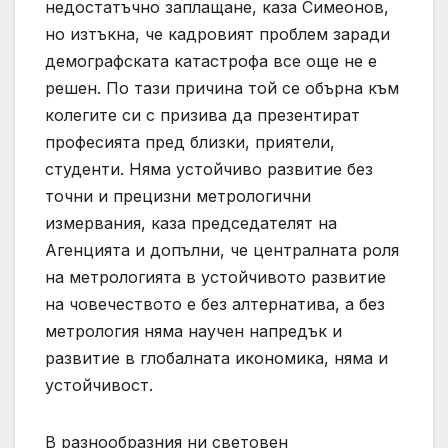
недостатъчно заплащане, каза Симеонов,
но изтъкна, че кадровият проблем заради
демографската катастрофа все още не е
решен. По тази причина той се обърна към
колегите си с призива да презентират
професията пред близки, приятели,
студенти. Няма устойчиво развитие без
точни и прецизни метрологични
измервания, каза председателят на
Агенцията и допълни, че централната роля
на метрологията в устойчивото развитие
на човечеството е без алтернатива, а без
метрология няма научен напредък и
развитие в глобалната икономика, няма и
устойчивост.
В разнообразния ни световен