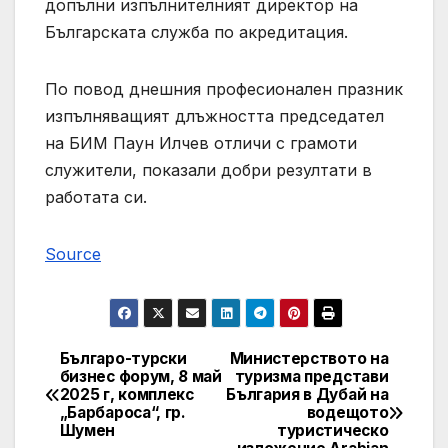
допълни изпълнителният директор на
Българската служба по акредитация.
По повод днешния професионален празник
изпълняващият длъжността председател
на БИМ Паун Илчев отличи с грамоти
служители, показали добри резултати в
работата си.
Source
Българо-турски
Министерството на
Post
бизнес форум, 8 май
туризма представи
2025 г, комплекс
България в Дубай на
navigation
„Барбароса“, гр.
водещото
Шумен
туристическо