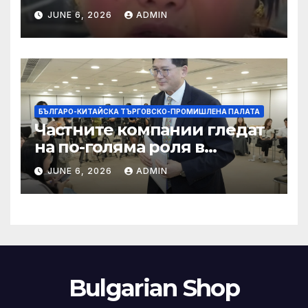
правила за ограничаване на
JUNE 6, 2026
ADMIN
слуховете и
кибернасилниците
БЪЛГАРО-КИТАЙСКА ТЪРГОВСКО-ПРОМИШЛЕНА ПАЛАТА
Частните компании гледат
на по-голяма роля в
стратегическата
JUNE 6, 2026
ADMIN
енергетика
Bulgarian Shop