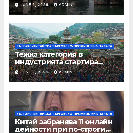
JUNE 6, 2026
ADMIN
БЪЛГАРО-КИТАЙСКА ТЪРГОВСКО-ПРОМИШЛЕНА ПАЛАТА
Тежка категория в
индустрията стартира
алианс за космическа
JUNE 6, 2026
ADMIN
слънчева енергия
БЪЛГАРО-КИТАЙСКА ТЪРГОВСКО-ПРОМИШЛЕНА ПАЛАТА
Китай забранява 11 онлайн
дейности при по-строги