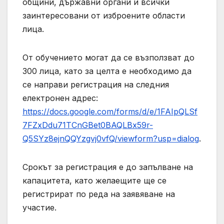
общини, държавни органи и всички
заинтересовани от изброените области
лица.
От обучението могат да се възползват до
300 лица, като за целта е необходимо да
се направи регистрация на следния
електронен адрес:
https://docs.google.com/forms/d/e/1FAIpQLSf
7FZxDdu71TCnGBet0BAQLBx59r-
Q5SYz8ejnQQYzgvj0vfQ/viewform?usp=dialog
.
Срокът за регистрация е до запълване на
капацитета, като желаещите ще се
регистрират по реда на заявяване на
участие.