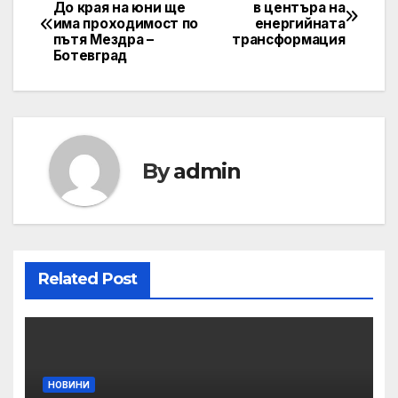
Post
До края на юни ще
в центъра на
има проходимост по
енергийната
navigation
пътя Мездра –
трансформация
Ботевград
By
admin
Related Post
НОВИНИ