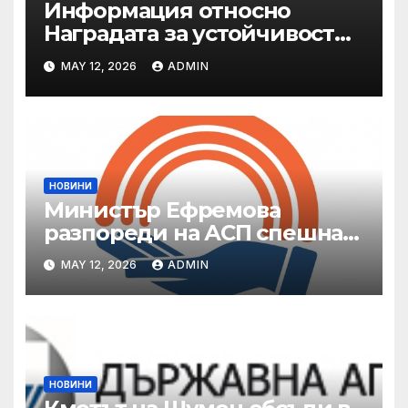
Информация относно
Наградата за устойчивост
на ОАЕ „Зайед“
MAY 12, 2026
ADMIN
НОВИНИ
Министър Ефремова
разпореди на АСП спешна
готовност за оказване на
MAY 12, 2026
ADMIN
подкрепа на пострадали от
валежи и градушки
НОВИНИ