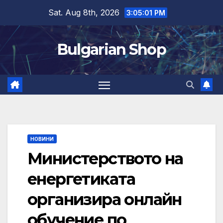
Skip
Sat. Aug 8th, 2026
3:05:01 PM
to
content
Bulgarian Shop
НОВИНИ
Министерството на
енергетиката
организира онлайн
обучение по