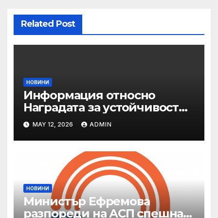
Related Post
НОВИНИ
Информация относно
Наградата за устойчивост
на ОАЕ „Зайед“
MAY 12, 2026
ADMIN
НОВИНИ
Министър Ефремова
разпореди на АСП спешна