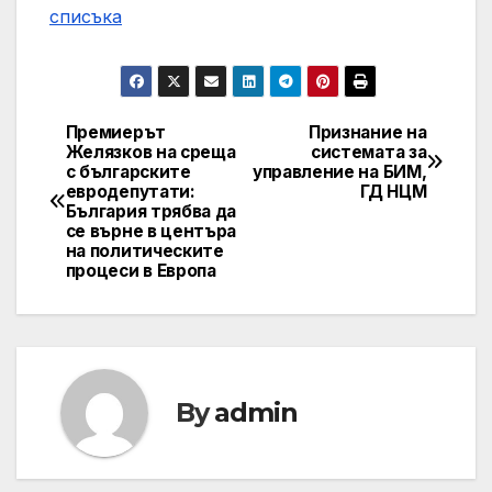
списъка
Премиерът
Признание на
Post
Желязков на среща
системата за
с българските
управление на БИМ,
navigation
евродепутати:
ГД НЦМ
България трябва да
се върне в центъра
на политическите
процеси в Европа
By
admin