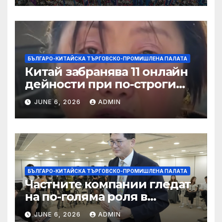
БЪЛГАРО-КИТАЙСКА ТЪРГОВСКО-ПРОМИШЛЕНА ПАЛАТА
Китай забранява 11 онлайн
дейности при по-строги
правила за ограничаване на
JUNE 6, 2026
ADMIN
слуховете и
кибернасилниците
БЪЛГАРО-КИТАЙСКА ТЪРГОВСКО-ПРОМИШЛЕНА ПАЛАТА
Частните компании гледат
на по-голяма роля в
стратегическата
JUNE 6, 2026
ADMIN
енергетика