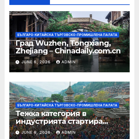
БЪЛГАРО-КИТАЙСКА ТЪРГОВСКО-ПРОМИШЛЕНА ПАЛАТА
Град Wuzhen, Tongxiang,
Zhejiang – Chinadaily.com.cn
JUNE 6, 2026
ADMIN
БЪЛГАРО-КИТАЙСКА ТЪРГОВСКО-ПРОМИШЛЕНА ПАЛАТА
Тежка категория в
индустрията стартира
алианс за космическа
JUNE 6, 2026
ADMIN
слънчева енергия