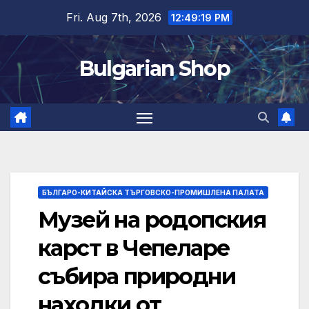
Skip
Fri. Aug 7th, 2026
12:49:20 PM
to
content
Bulgarian Shop
БЪЛГАРО-КИТАЙСКА ТЪРГОВСКО-ПРОМИШЛЕНА ПАЛАТА
Музей на родопския
карст в Чепеларе
събира природни
находки от