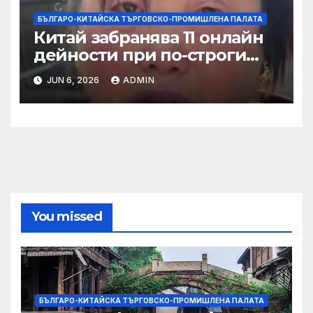
БЪЛГАРО-КИТАЙСКА ТЪРГОВСКО-ПРОМИШЛЕНА ПАЛАТА
Китай забранява 11 онлайн
дейности при по-строги
правила за ограничаване на
JUN 6, 2026
ADMIN
слуховете и
кибернасилниците
You missed
БЪЛГАРО-КИТАЙСКА ТЪРГОВСКО-ПРОМИШЛЕНА ПАЛАТА