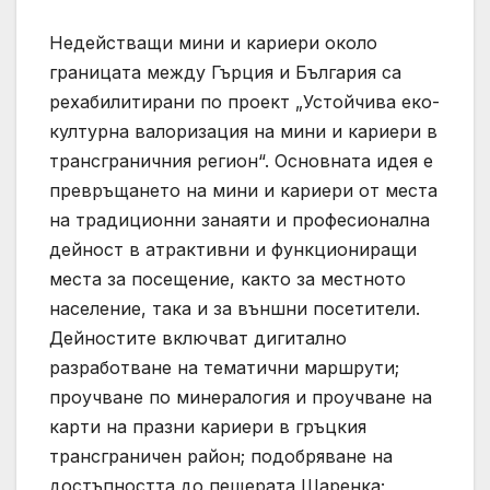
Недействащи мини и кариери около
границата между Гърция и България са
рехабилитирани по проект „Устойчива еко-
културна валоризация на мини и кариери в
трансграничния регион“. Основната идея е
превръщането на мини и кариери от места
на традиционни занаяти и професионална
дейност в атрактивни и функциониращи
места за посещение, както за местното
население, така и за външни посетители.
Дейностите включват дигитално
разработване на тематични маршрути;
проучване по минералогия и проучване на
карти на празни кариери в гръцкия
трансграничен район; подобряване на
достъпността до пещерата Шаренка;