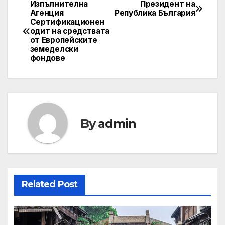
Изпълнителна
Президент на
Post
Агенция
Република България
Сертификационен
navigation
одит на средствата
от Европейските
земеделски
фондове
By
admin
Related Post