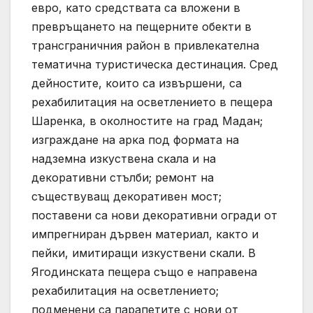
евро, като средствата са вложени в
превръщането на пещерните обекти в
трансграничния район в привлекателна
тематична туристическа дестинация. Сред
дейностите, които са извършени, са
рехабилитация на осветлението в пещера
Шаренка, в околностите на град Мадан;
изграждане на арка под формата на
надземна изкуствена скала и на
декоративни стълби; ремонт на
съществуващ декоративен мост;
поставени са нови декоративни огради от
импрегниран дървен материал, както и
пейки, имитиращи изкуствени скали. В
Ягодинската пещера също е направена
рехабилитация на осветлението;
подменени са парапетите с нови от