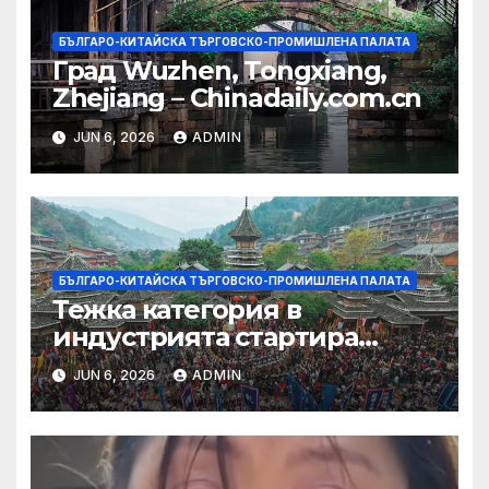
БЪЛГАРО-КИТАЙСКА ТЪРГОВСКО-ПРОМИШЛЕНА ПАЛАТА
Град Wuzhen, Tongxiang,
Zhejiang – Chinadaily.com.cn
JUN 6, 2026
ADMIN
БЪЛГАРО-КИТАЙСКА ТЪРГОВСКО-ПРОМИШЛЕНА ПАЛАТА
Тежка категория в
индустрията стартира
алианс за космическа
JUN 6, 2026
ADMIN
слънчева енергия