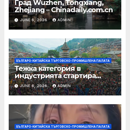
Град Wuzhen, Tongxiang,
Zhejiang – Chinadaily.com.cn
JUNE 6, 2026
ADMIN
БЪЛГАРО-КИТАЙСКА ТЪРГОВСКО-ПРОМИШЛЕНА ПАЛАТА
Тежка категория в
индустрията стартира
алианс за космическа
JUNE 6, 2026
ADMIN
слънчева енергия
БЪЛГАРО-КИТАЙСКА ТЪРГОВСКО-ПРОМИШЛЕНА ПАЛАТА