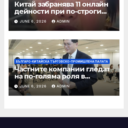
Китай забранява 11 онлайн
дейности при по-строги
правила за ограничаване на
JUNE 6, 2026
ADMIN
слуховете и
кибернасилниците
БЪЛГАРО-КИТАЙСКА ТЪРГОВСКО-ПРОМИШЛЕНА ПАЛАТА
Частните компании гледат
на по-голяма роля в
стратегическата
JUNE 6, 2026
ADMIN
енергетика