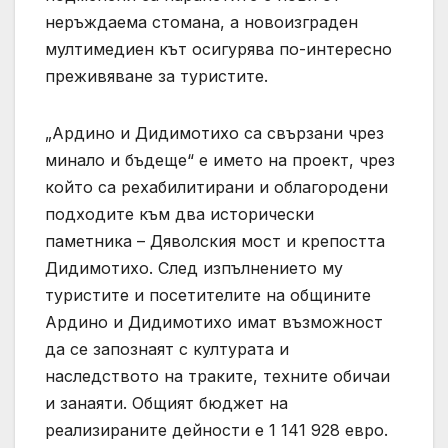
неръждаема стомана, а новоизграден
мултимедиен кът осигурява по-интересно
преживяване за туристите.
„Ардино и Дидимотихо са свързани чрез
минало и бъдеще“ е името на проект, чрез
който са рехабилитирани и облагородени
подходите към два исторически
паметника – Дяволския мост и крепостта
Дидимотихо. След изпълнението му
туристите и посетителите на общините
Ардино и Дидимотихо имат възможност
да се запознаят с културата и
наследството на траките, техните обичаи
и занаяти. Общият бюджет на
реализираните дейности е 1 141 928 евро.