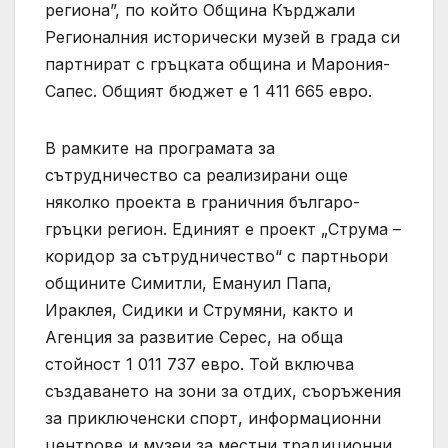
региона”, по който Община Кърджали
Регионалния исторически музей в града си
партнират с гръцката община и Марония-
Сапес. Общият бюджет е 1 411 665 евро.
В рамките на програмата за
сътрудничество са реализирани още
няколко проекта в граничния българо-
гръцки регион. Единият е проект „Струма –
коридор за сътрудничество“ с партньори
общините Симитли, Емануил Папа,
Ираклея, Сидики и Струмяни, както и
Агенция за развитие Серес, на обща
стойност 1 011 737 евро. Той включва
създаването на зони за отдих, съоръжения
за приключенски спорт, информационни
центрове и музеи за местни традиционни