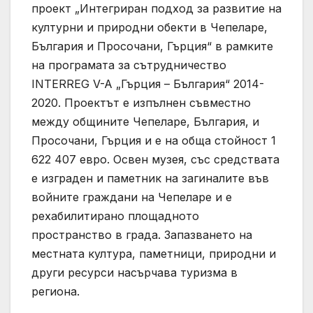
проект „Интегриран подход за развитие на
културни и природни обекти в Чепеларе,
България и Просочани, Гърция“ в рамките
на програмата за сътрудничество
INTERREG V-A „Гърция – България“ 2014-
2020. Проектът е изпълнен съвместно
между общините Чепеларе, България, и
Просочани, Гърция и е на обща стойност 1
622 407 евро. Освен музея, със средствата
е изграден и паметник на загиналите във
войните граждани на Чепеларе и е
рехабилитирано площадното
пространство в града. Запазването на
местната култура, паметници, природни и
други ресурси насърчава туризма в
региона.