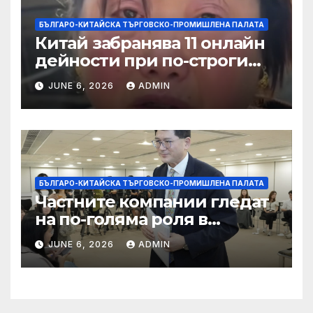
БЪЛГАРО-КИТАЙСКА ТЪРГОВСКО-ПРОМИШЛЕНА ПАЛАТА
Китай забранява 11 онлайн
дейности при по-строги
правила за ограничаване на
JUNE 6, 2026
ADMIN
слуховете и
кибернасилниците
БЪЛГАРО-КИТАЙСКА ТЪРГОВСКО-ПРОМИШЛЕНА ПАЛАТА
Частните компании гледат
на по-голяма роля в
стратегическата
JUNE 6, 2026
ADMIN
енергетика