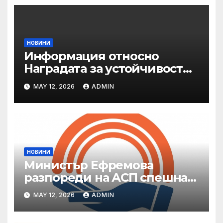
НОВИНИ
Информация относно
Наградата за устойчивост
на ОАЕ „Зайед“
MAY 12, 2026
ADMIN
НОВИНИ
Министър Ефремова
разпореди на АСП спешна
готовност за оказване на
MAY 12, 2026
ADMIN
подкрепа на пострадали от
валежи и градушки