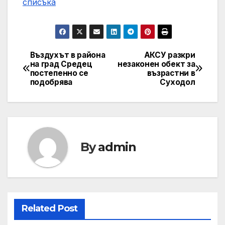
списъка
Въздухът в района
АКСУ разкри
Post
на град Средец
незаконен обект за
постепенно се
възрастни в
navigation
подобрява
Суходол
By
admin
Related Post