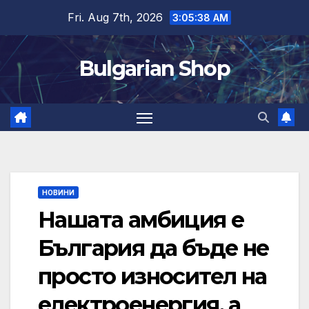
Skip
Fri. Aug 7th, 2026
3:05:38 AM
to
content
Bulgarian Shop
НОВИНИ
Нашата амбиция е
България да бъде не
просто износител на
електроенергия, а