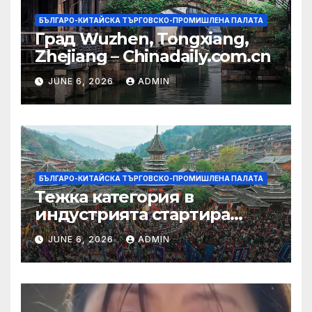
БЪЛГАРО-КИТАЙСКА ТЪРГОВСКО-ПРОМИШЛЕНА ПАЛАТА
Град Wuzhen, Tongxiang,
Zhejiang – Chinadaily.com.cn
JUNE 6, 2026
ADMIN
БЪЛГАРО-КИТАЙСКА ТЪРГОВСКО-ПРОМИШЛЕНА ПАЛАТА
Тежка категория в
индустрията стартира
алианс за космическа
JUNE 6, 2026
ADMIN
слънчева енергия