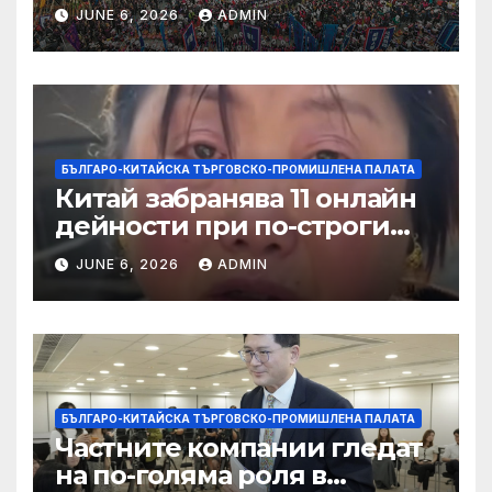
алианс за космическа
JUNE 6, 2026
ADMIN
слънчева енергия
БЪЛГАРО-КИТАЙСКА ТЪРГОВСКО-ПРОМИШЛЕНА ПАЛАТА
Китай забранява 11 онлайн
дейности при по-строги
правила за ограничаване на
JUNE 6, 2026
ADMIN
слуховете и
кибернасилниците
БЪЛГАРО-КИТАЙСКА ТЪРГОВСКО-ПРОМИШЛЕНА ПАЛАТА
Частните компании гледат
на по-голяма роля в