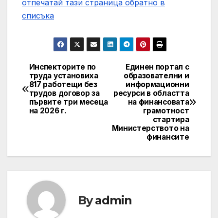
отпечатай тази страница
обратно в
списъка
Инспекторите по
Единен портал с
Post
труда установиха
образователни и
817 работещи без
информационни
navigation
трудов договор за
ресурси в областта
първите три месеца
на финансовата
на 2026 г.
грамотност
стартира
Министерството на
финансите
By
admin