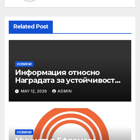
Related Post
НОВИНИ
Информация относно
Наградата за устойчивост
на ОАЕ „Зайед“
MAY 12, 2026
ADMIN
НОВИНИ