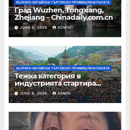
БЪЛГАРО-КИТАЙСКА ТЪРГОВСКО-ПРОМИШЛЕНА ПАЛАТА
Град Wuzhen, Tongxiang,
Zhejiang – Chinadaily.com.cn
JUNE 6, 2026
ADMIN
БЪЛГАРО-КИТАЙСКА ТЪРГОВСКО-ПРОМИШЛЕНА ПАЛАТА
Тежка категория в
индустрията стартира
алианс за космическа
JUNE 6, 2026
ADMIN
слънчева енергия