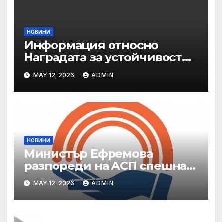
НОВИНИ
Информация относно
Наградата за устойчивост
на ОАЕ „Зайед“
MAY 12, 2026
ADMIN
НОВИНИ
Министър Ефремова
разпореди на АСП спешна
готовност за оказване на
MAY 12, 2026
ADMIN
подкрепа на пострадали от
валежи и градушки