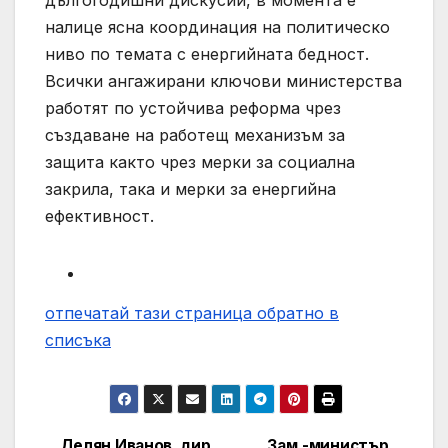
дългогодишни дискусии, в момента е
налице ясна координация на политическо
ниво по темата с енергийната бедност.
Всички ангажирани ключови министерства
работят по устойчива реформа чрез
създаване на работещ механизъм за
защита както чрез мерки за социална
закрила, така и мерки за енергийна
ефективност.
отпечатай тази страница
обратно в
списъка
Делян Иванов, дир.
Зам.-министър