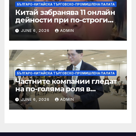
БЪЛГАРО-КИТАЙСКА ТЪРГОВСКО-ПРОМИШЛЕНА ПАЛАТА
Китай забранява 11 онлайн
дейности при по-строги
правила за ограничаване на
JUNE 6, 2026
ADMIN
слуховете и
кибернасилниците
БЪЛГАРО-КИТАЙСКА ТЪРГОВСКО-ПРОМИШЛЕНА ПАЛАТА
Частните компании гледат
на по-голяма роля в
стратегическата
JUNE 6, 2026
ADMIN
енергетика