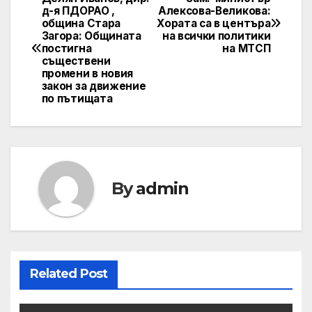
Post
д-я ПДОРАО ,
Алексова-Великова:
община Стара
Хората са в центъра
navigation
Загора: Общината
на всички политики
постигна
на МТСП
съществени
промени в новия
закон за движение
по пътищата
By
admin
Related Post