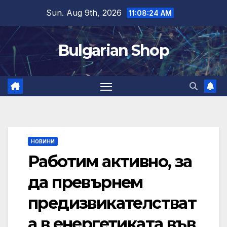
Skip
Sun. Aug 9th, 2026
11:08:25 AM
to
content
Bulgarian Shop
НОВИНИ
Работим активно, за
да превърнем
предизвикателстват
а в енергетиката във