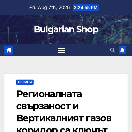
Skip
Fri. Aug 7th, 2026
3:24:56 PM
to
content
Bulgarian Shop
НОВИНИ
Регионалната
свързаност и
Вертикалният газов
коридор са ключът