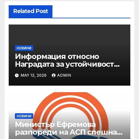
Related Post
НОВИНИ
Информация относно
Наградата за устойчивост
на ОАЕ „Зайед“
MAY 12, 2026
ADMIN
НОВИНИ
Министър Ефремова
разпореди на АСП спешна