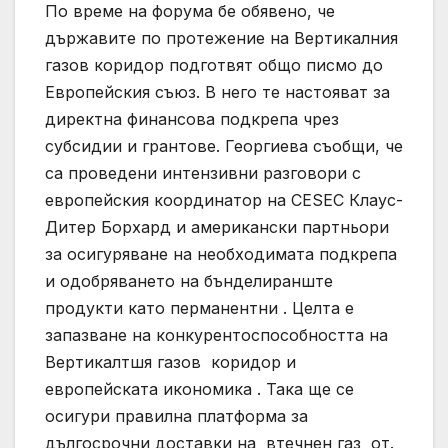
По време на форума бе обявено, че
държавите по протежение на Вертикалния
газов коридор подготвят общо писмо до
Европейския съюз. В него те настояват за
директна финансова подкрепа чрез
субсидии и грантове. Георгиева съобщи, че
са проведени интензивни разговори с
европейския координатор на CESEC Клаус-
Дитер Борхард и американски партньори
за осигуряване на необходимата подкрепа
и одобряването на бънделиранште
продукти като перманентни . Целта е
запазване на конкурентоспособността на
Вертикалтшя газов коридор и
европейската икономика . Така ще се
осигури правилна платформа за
дългосрочни доставки на втечнен газ от.