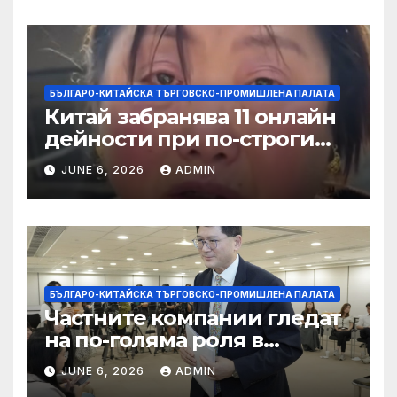
БЪЛГАРО-КИТАЙСКА ТЪРГОВСКО-ПРОМИШЛЕНА ПАЛАТА
Китай забранява 11 онлайн
дейности при по-строги
правила за ограничаване на
JUNE 6, 2026
ADMIN
слуховете и
кибернасилниците
БЪЛГАРО-КИТАЙСКА ТЪРГОВСКО-ПРОМИШЛЕНА ПАЛАТА
Частните компании гледат
на по-голяма роля в
стратегическата
JUNE 6, 2026
ADMIN
енергетика