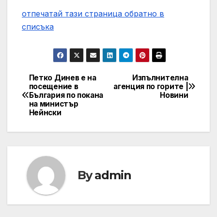
отпечатай тази страница
обратно в
списъка
Петко Динев е на
Изпълнителна
Post
посещение в
агенция по горите |
България по покана
Новини
navigation
на министър
Нейнски
By
admin