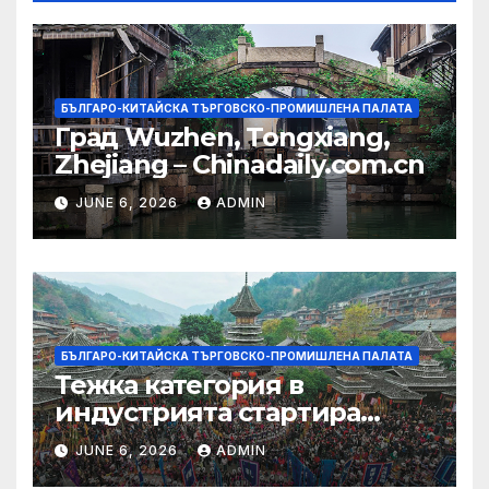
БЪЛГАРО-КИТАЙСКА ТЪРГОВСКО-ПРОМИШЛЕНА ПАЛАТА
Град Wuzhen, Tongxiang,
Zhejiang – Chinadaily.com.cn
JUNE 6, 2026
ADMIN
БЪЛГАРО-КИТАЙСКА ТЪРГОВСКО-ПРОМИШЛЕНА ПАЛАТА
Тежка категория в
индустрията стартира
алианс за космическа
JUNE 6, 2026
ADMIN
слънчева енергия