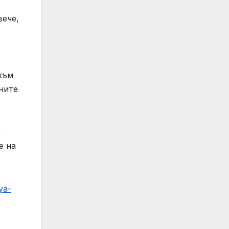
вече,
към
ните
е
е на
ya-