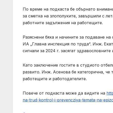
По време на подкаста бе обърнато внимание
за сметка на злополуките, завършили с лет
работните задължения на работещите.
Разяснени бяха и начините за подаване на
ИА „Главна инспекция по труда“. Инж. Ека
сигнали за 2024 г. засягат здравословните 
Като заключение гостите в студиото отбел
развито. Инж. Асенова бе категорична, че 
работещите и работодателите.
Повече от подкаста може да видите на
htt
na-trud-kontrol-i-prevencziya-temata-na-epiz