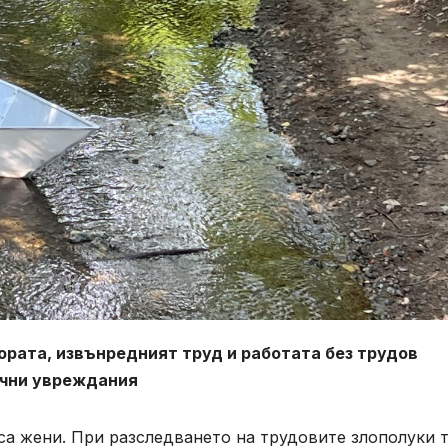
ората, извънредният труд и работата без трудов
ични увреждания
са жени. При разследването на трудовите злополуки 