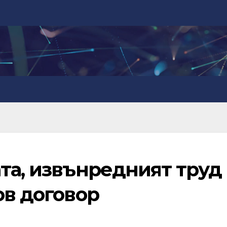
та, извънредният труд
ов договор