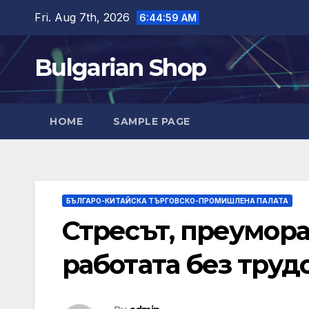
Skip
Fri. Aug 7th, 2026
6:45:00 AM
to
content
Bulgarian Shop
HOME
SAMPLE PAGE
БЪЛГАРО-КИТАЙСКА ТЪРГОВСКО-ПРОМИШЛЕНА ПАЛАТА
Стресът, преумора
работата без труд