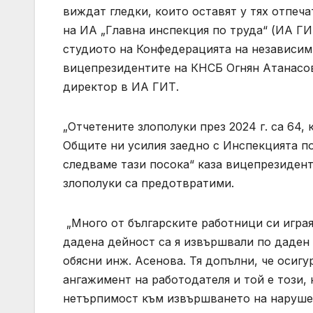
виждат гледки, които оставят у тях отпеча
на ИА „Главна инспекция по труда“ (ИА ГИ
студиото на Конфедерацията на независими
вицепрезидентите на КНСБ Огнян Атанасов 
директор в ИА ГИТ.
„Отчетените злополуки през 2024 г. са 64, 
Общите ни усилия заедно с Инспекцията по
следваме тази посока“ каза вицепрезидент
злополуки са предотвратими.
„Много от българските работници си играя
дадена дейност са я извършвали по даден 
обясни инж. Асенова. Тя допълни, че осигу
ангажимент на работодателя и той е този,
нетърпимост към извършването на наруше