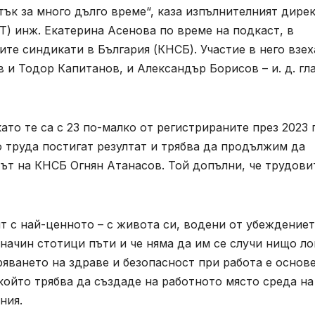
тък за много дълго време“, каза изпълнителният дире
Т) инж. Екатерина Асенова по време на подкаст, в
те синдикати в България (КНСБ). Участие в него взех
и Тодор Капитанов, и Александър Борисов – и. д. гл
като те са с 23 по-малко от регистрираните през 2023 г
 труда постигат резултат и трябва да продължим да
ът на КНСБ Огнян Атанасов. Той допълни, че трудови
т с най-ценното – с живота си, водени от убеждениет
начин стотици пъти и че няма да им се случи нищо ло
ряването на здраве и безопасност при работа е основ
 който трябва да създаде на работното място среда на
ния.