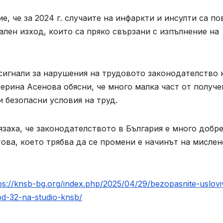
, че за 2024 г. случаите на инфаркти и инсулти са по
ален изход, които са пряко свързани с изпълнение на
 сигнали за нарушения на трудовото законодателство 
терина Асенова обясни, че много малка част от получе
и безопасни условия на труд.
язаха, че законодателството в България е много добр
това, което трябва да се промени е начинът на мислен
ps://knsb-bg.org/index.php/2025/04/29/bezopasnite-uslovi
od-32-na-studio-knsb/