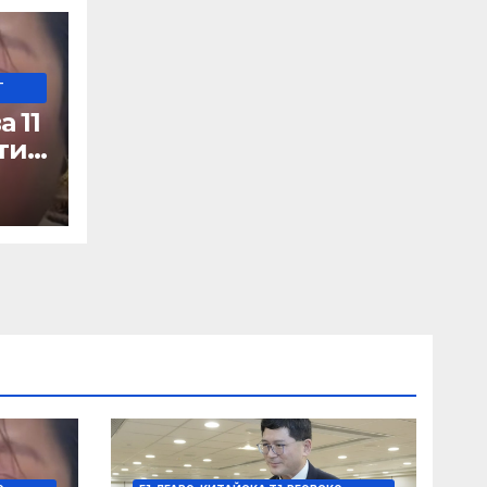
-
 11
ти
а
цит