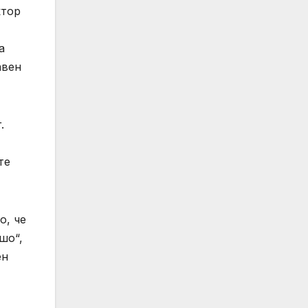
ктор
а
авен
.
те
о, че
шо“,
ен