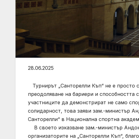
28.06.2025
Турнирът „Санторелли Къп“ не е просто сп
преодоляване на бариери и способността 
участниците да демонстрират не само спо
солидарност, това заяви зам.-министър Ан
Санторелли“ в Национална спортна академ
В своето изказване зам.-министър Андон
организаторите на „Санторелли Къп“, благ