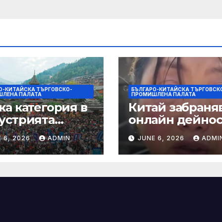
ежи и
душки
О-КИТАЙСКА ТЪРГОВСКО-
БЪЛГАРО-КИТАЙСКА ТЪРГОВСК
ЛЕНА ПАЛАТА
ПРОМИШЛЕНА ПАЛАТА
ка категория в
Китай забраняв
устрията
онлайн дейно
ртира алианс за
при по-строги
 6, 2026
ADMIN
JUNE 6, 2026
ADMI
мическа
правила за
нчева енергия
ограничаване 
слуховете и
кибернасилни
е