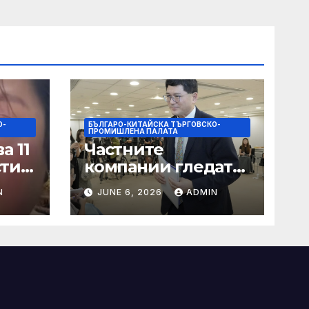
О-
БЪЛГАРО-КИТАЙСКА ТЪРГОВСКО-
ПРОМИШЛЕНА ПАЛАТА
а 11
Частните
сти
компании гледат
на по-голяма роля
N
JUNE 6, 2026
ADMIN
в стратегическата
на
енергетика
цит