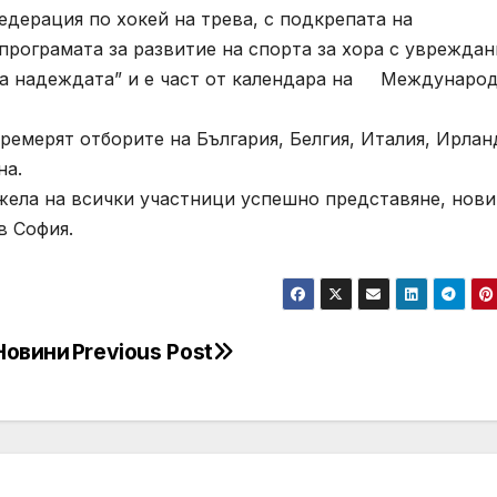
дерация по хокей на трева, с подкрепата на
рограмата за развитие на спорта за хора с увреждан
на надеждата” и е част от календара на Междунаро
ремерят отборите на България, Белгия, Италия, Ирлан
на.
ла на всички участници успешно представяне, нови
в София.
 Новини
Previous Post