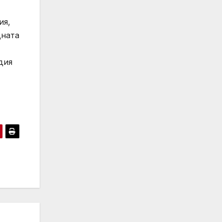
ия,
дната
дия