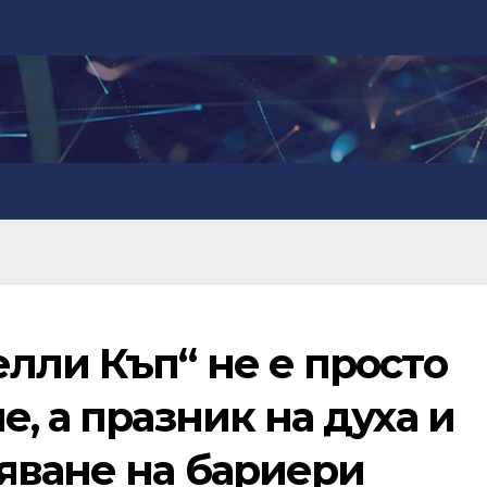
лли Къп“ не е просто
е, а празник на духа и
яване на бариери