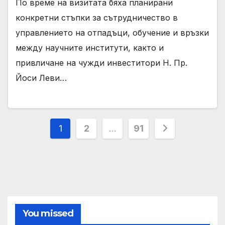
По време на визитата бяха планирани
конкретни стъпки за сътрудничество в
управлението на отпадъци, обучение и връзки
между научните институти, както и
привличане на чужди инвеститори Н. Пр.
Йоси Леви…
Posts
1
2
…
91
pagination
You missed