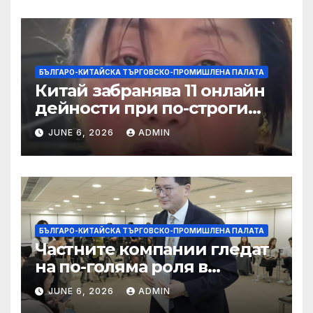
БЪЛГАРО-КИТАЙСКА ТЪРГОВСКО-ПРОМИШЛЕНА ПАЛАТА
Китай забранява 11 онлайн
дейности при по-строги
правила за ограничаване на
JUNE 6, 2026
ADMIN
слуховете и
кибернасилниците
БЪЛГАРО-КИТАЙСКА ТЪРГОВСКО-ПРОМИШЛЕНА ПАЛАТА
Частните компании гледат
на по-голяма роля в
стратегическата
JUNE 6, 2026
ADMIN
енергетика