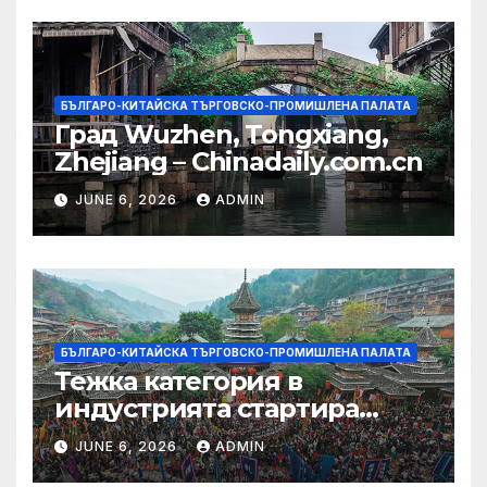
БЪЛГАРО-КИТАЙСКА ТЪРГОВСКО-ПРОМИШЛЕНА ПАЛАТА
Град Wuzhen, Tongxiang,
Zhejiang – Chinadaily.com.cn
JUNE 6, 2026
ADMIN
БЪЛГАРО-КИТАЙСКА ТЪРГОВСКО-ПРОМИШЛЕНА ПАЛАТА
Тежка категория в
индустрията стартира
алианс за космическа
JUNE 6, 2026
ADMIN
слънчева енергия