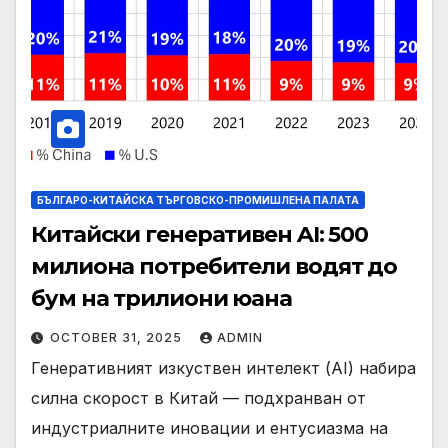
БЪЛГАРО-КИТАЙСКА ТЪРГОВСКО-ПРОМИШЛЕНА ПАЛАТА
Китайски генеративен AI: 500
милиона потребители водят до
бум на трилиони юана
OCTOBER 31, 2025
ADMIN
Генеративният изкуствен интелект (AI) набира
силна скорост в Китай — подхранван от
индустриалните иновации и ентусиазма на