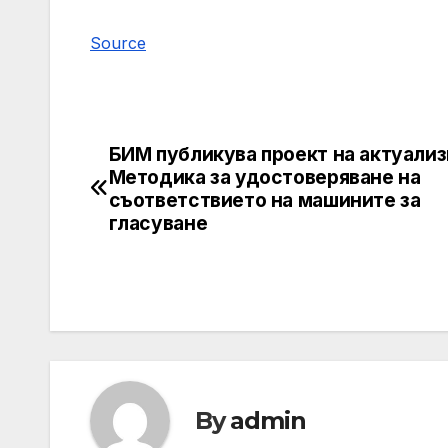
Source
БИМ публикува проект на актуали
Post
Методика за удостоверяване на
navigation
съответствието на машините за
гласуване
By
admin