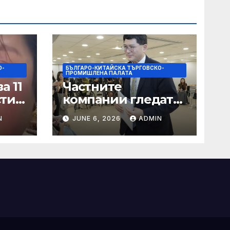
О-
БЪЛГАРО-КИТАЙСКА ТЪРГОВСКО-
ПРОМИШЛЕНА ПАЛАТА
а 11
Частните
сти
компании гледат
на по-голяма роля
N
JUNE 6, 2026
ADMIN
в стратегическата
на
енергетика
цит