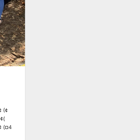
 (¢
 ¢(
 (¤4