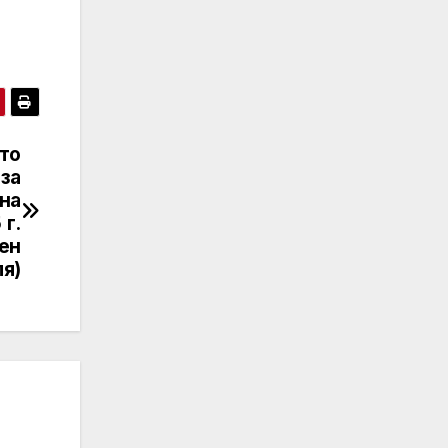
то
 за
на
г.
нен
ля)