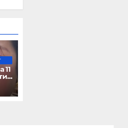
-
 11
ти
а
цит