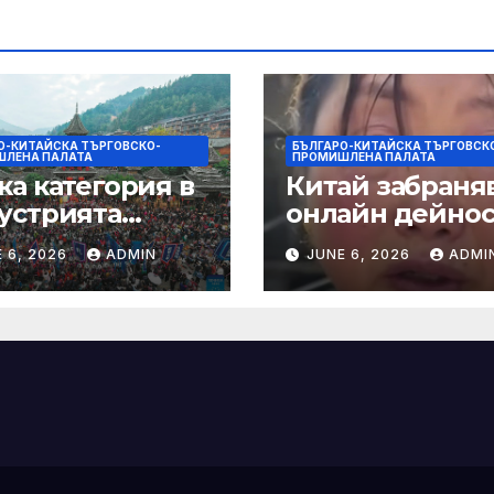
О-КИТАЙСКА ТЪРГОВСКО-
БЪЛГАРО-КИТАЙСКА ТЪРГОВСК
ЛЕНА ПАЛАТА
ПРОМИШЛЕНА ПАЛАТА
ка категория в
Китай забраняв
устрията
онлайн дейно
ртира алианс за
при по-строги
 6, 2026
ADMIN
JUNE 6, 2026
ADMI
мическа
правила за
нчева енергия
ограничаване 
слуховете и
кибернасилни
е