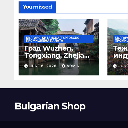
You missed
БЪЛГАРО-КИТАЙСКА ТЪРГОВСКО-
БЪЛГАР
ПРОМИШЛЕНА ПАЛАТА
ПРОМИШ
Град Wuzhen,
Теж
Tongxiang, Zhejiang
инд
– Chinadaily.com.cn
ста
JUNE 6, 2026
ADMIN
JUNE
кос
слъ
Bulgarian Shop