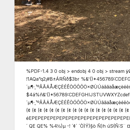
%PDF-1.4 3 0 obj > endobj 4 0 obj > stream ÿØ
!1AQa”q2¡#B±ÁRÑð$3br %&'()*456789:CDEFGHIJSTU
´µ¶·¸¹ºÂÃÄÅÆÇÈÉÊÒÓÔÕÖ×ØÙÚáâãäåæçèéêñòó
$4á%ñ&'()*56789:CDEFGHIJSTUVWXYZcdefghijstuvwxyz
´µ¶·¸¹ºÂÃÄÅÆÇÈÉÊÒÓÔÕÖ×ØÙÚâãäåæçèéêòóôõö÷øùúÿÀ m 
(¢ (¢ (¢ (¢ (¢ (¢ (¢ (¢ (¢ (¢ (¢ (¢ (¢ (¢ (¢ (¢ (¢ (¢
éEPEPEPEPEPEPEPEPEPEPEPEPEPEPEPEPEPEPE
´ QE QE% %4½)µ -! ´¢´ ´Ò)Ý)§ò Ñ)h úS{Ñ:S¨ 