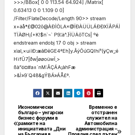
>>>/BBox[ 0 0 113.54 64.924] /Matrix[
0.63413 0 0 1.109 0 0]
/Filter/FlateDecode/Length 90>> stream
x+äå*£@02ô@ÀÐÌÒLA×@ÏÐÀÜÜLÁÐÐXÏÂPÁÌ
TÏÀØH¡(+K!$n`¬` P9¦ä^.}ÏÜÄôTCs| ºë
endstream endobj 17 0 obj > stream
xìal,×uïìÐ:æãÐêGE4ªEh]y.ÂýÕúGQIhí³(ÿÇw¸;é
HïfÛ7|ðw|øøoüwÏ¸>
ßà”ö¤#a±`nM:ÂÇÁA¡àhFæ
>&Ì»9`Q48&gÝBÁ»ÁÅ£ª.
Икономически
Временно е
Post
българо – унгарски
отстранен
бизнес форуми в
служител на
navigation
рамките на
Автомобилна
инициативата „Дни
администрация –
на България в
Пловдив след пътен