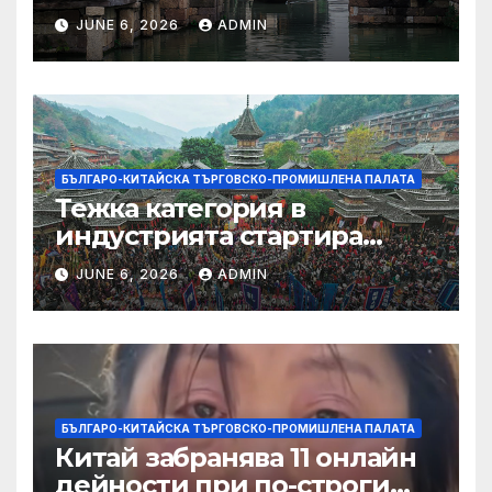
JUNE 6, 2026
ADMIN
БЪЛГАРО-КИТАЙСКА ТЪРГОВСКО-ПРОМИШЛЕНА ПАЛАТА
Тежка категория в
индустрията стартира
алианс за космическа
JUNE 6, 2026
ADMIN
слънчева енергия
БЪЛГАРО-КИТАЙСКА ТЪРГОВСКО-ПРОМИШЛЕНА ПАЛАТА
Китай забранява 11 онлайн
дейности при по-строги