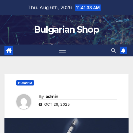
Skip
Thu. Aug 6th, 2026
11:41:33 AM
to
content
Bulgarian Shop
НОВИНИ
By
admin
OCT 26, 2025