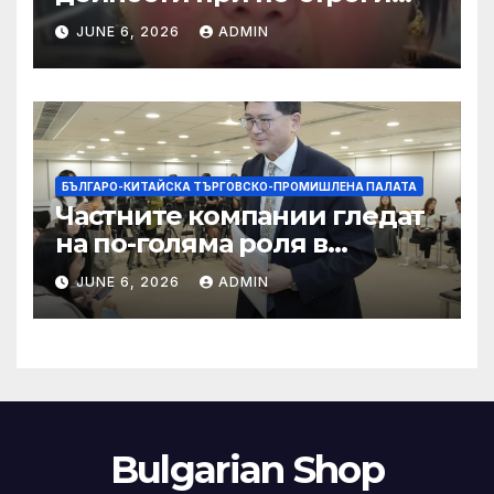
правила за ограничаване на
JUNE 6, 2026
ADMIN
слуховете и
кибернасилниците
БЪЛГАРО-КИТАЙСКА ТЪРГОВСКО-ПРОМИШЛЕНА ПАЛАТА
Частните компании гледат
на по-голяма роля в
стратегическата
JUNE 6, 2026
ADMIN
енергетика
Bulgarian Shop