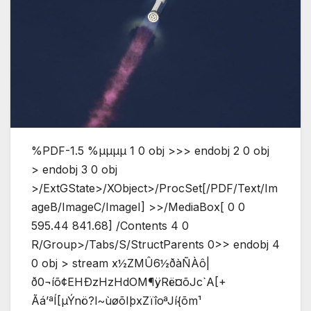
%PDF-1.5 %µµµµ 1 0 obj >>> endobj 2 0 obj
> endobj 3 0 obj
>/ExtGState>/XObject>/ProcSet[/PDF/Text/Im
ageB/ImageC/ImageI] >>/MediaBox[ 0 0
595.44 841.68] /Contents 4 0
R/Group>/Tabs/S/StructParents 0>> endobj 4
0 obj > stream x½ZMÛ6½ðàÑÀô|
ð0¬íõ¢EHÐzHzHdOM¶ÿRë¤õJc`A[+
Ãá’ªÍ[µÝnö?l~ùøõI­þxZïîoªJí{õm¹