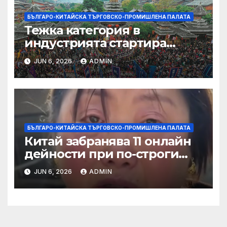
БЪЛГАРО-КИТАЙСКА ТЪРГОВСКО-ПРОМИШЛЕНА ПАЛАТА
Тежка категория в
индустрията стартира
алианс за космическа
JUN 6, 2026
ADMIN
слънчева енергия
БЪЛГАРО-КИТАЙСКА ТЪРГОВСКО-ПРОМИШЛЕНА ПАЛАТА
Китай забранява 11 онлайн
дейности при по-строги
правила за ограничаване на
JUN 6, 2026
ADMIN
слуховете и
кибернасилниците