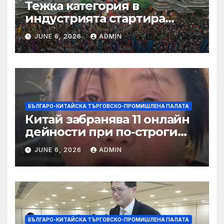
Тежка категория в
индустрията стартира
алианс за космическа
JUNE 6, 2026
ADMIN
слънчева енергия
БЪЛГАРО-КИТАЙСКА ТЪРГОВСКО-ПРОМИШЛЕНА ПАЛАТА
Китай забранява 11 онлайн
дейности при по-строги
правила за ограничаване на
JUNE 6, 2026
ADMIN
слуховете и
кибернасилниците
БЪЛГАРО-КИТАЙСКА ТЪРГОВСКО-ПРОМИШЛЕНА ПАЛАТА