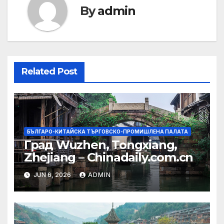
By
admin
Related Post
БЪЛГАРО-КИТАЙСКА ТЪРГОВСКО-ПРОМИШЛЕНА ПАЛАТА
Град Wuzhen, Tongxiang,
Zhejiang – Chinadaily.com.cn
JUN 6, 2026
ADMIN