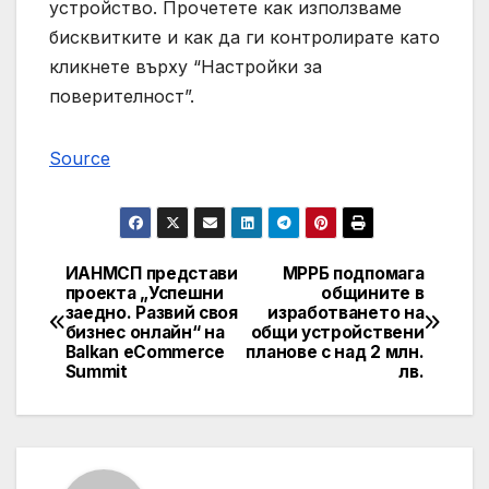
устройство. Прочетете как използваме
бисквитките и как да ги контролирате като
кликнете върху “Настройки за
поверителност”.
Source
ИАНМСП представи
МРРБ подпомага
Post
проекта „Успешни
общините в
заедно. Развий своя
изработването на
navigation
бизнес онлайн“ на
общи устройствени
Balkan eCommerce
планове с над 2 млн.
Summit
лв.